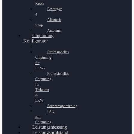
Kess3
Powergate
4
Alientech
Shop
Autotuner
Chiptuning
Konfigurator
Professionelles
Chiptuning
für
PKWs
Professionelles
Chiptuning
für
Traktoren
&
LKW
Softwareoptimierung
FAQ
zum
Chiptuning
Leistungsmessung
Leistungsprüfstand