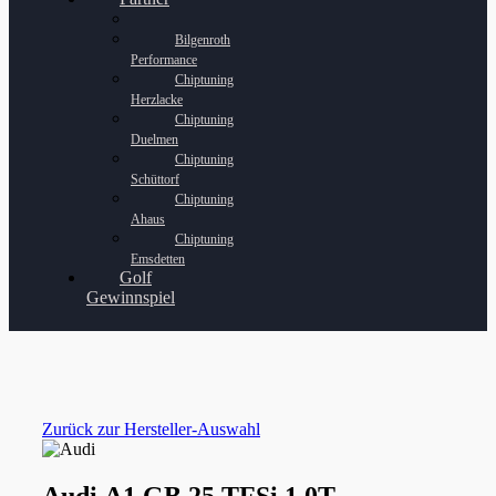
Bilgenroth
Performance
Chiptuning
Herzlacke
Chiptuning
Duelmen
Chiptuning
Schüttorf
Chiptuning
Ahaus
Chiptuning
Emsdetten
Golf
Gewinnspiel
Zurück zur Hersteller-Auswahl
Audi A1 GB 25 TFSi 1.0T