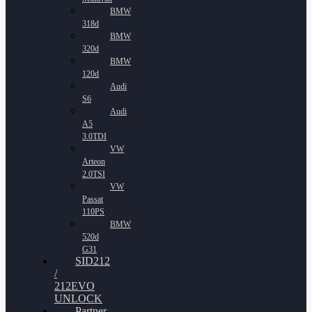
BMW
318d
BMW
320d
BMW
120d
Audi
S6
Audi
A5
3.0TDI
VW
Arteon
2.0TSI
VW
Passat
110PS
BMW
520d
G31
SID212
/
212EVO
UNLOCK
Partner