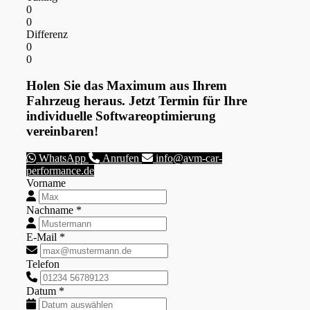
0
0
Differenz
0
0
Holen Sie das Maximum aus Ihrem
Fahrzeug heraus. Jetzt Termin für Ihre
individuelle Softwareoptimierung
vereinbaren!
WhatsApp
Anrufen
info@avm-car-
performance.de
Vorname
Nachname *
E-Mail *
Telefon
Datum *