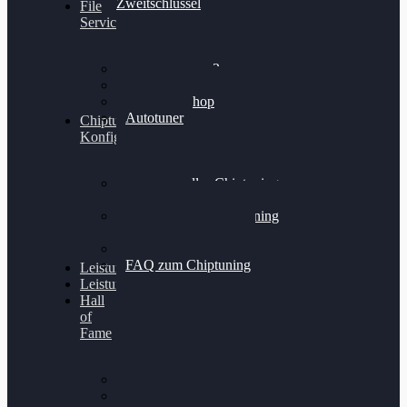
Zweitschlüssel
File
Service
Alientech Kess3
Powergate 4
Alientech Shop
Autotuner
Chiptuning
Konfigurator
Professionelles Chiptuning
für PKWs
Professionelles Chiptuning
für Traktoren & LKW
Softwareoptimierung
FAQ zum Chiptuning
Leistungsmessung
Leistungsprüfstand
Hall
of
Fame
VW Golf 6 GTI
Cupra Formentor