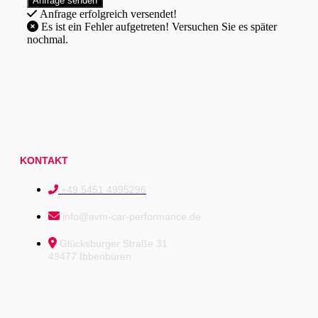
Anfrage erfolgreich versendet!
Es ist ein Fehler aufgetreten! Versuchen Sie es später
nochmal.
KONTAKT
+49 5451 4995296
info@avm-car-performance.de
Glücksburger Straße 31
49477 Ibbenbüren