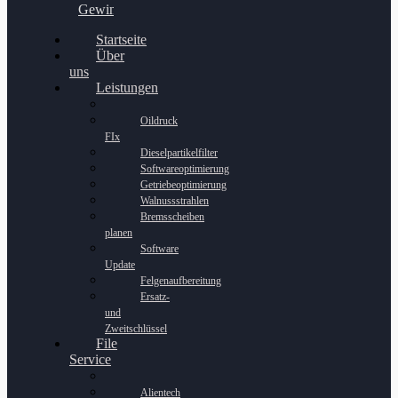
Gewinnspiel
Startseite
Über
uns
Leistungen
Oildruck
FIx
Dieselpartikelfilter
Softwareoptimierung
Getriebeoptimierung
Walnussstrahlen
Bremsscheiben
planen
Software
Update
Felgenaufbereitung
Ersatz-
und
Zweitschlüssel
File
Service
Alientech