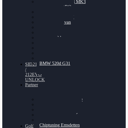
Nissan GT-R35 3.8 MK3
V6 TWINTURBO
BMW 525d
VW Passat 2.0TDI
VW T6 Multivan
BMW 318d
BMW 320d
BMW 120d
Audi S6
Audi A5 3.0TDI
VW Arteon 2.0TSI
VW Passat 110PS
BMW 520d G31
SID212
/
212EVO
UNLOCK
Partner
Bilgenroth Performance
Chiptuning Herzlacke
Chiptuning Duelmen
Chiptuning Schüttorf
Chiptuning Ahaus
Chiptuning Emsdetten
Golf