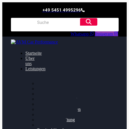
+49 5451 4995296
Whatsapp
Instagram
Startseite
Über
uns
Leistungen
Oildruck FIx
Dieselpartikelfilter
Softwareoptimierung
Getriebeoptimierung
Walnussstrahlen
Bremsscheiben planen
Software Update
Felgenaufbereitung
Ersatz- und