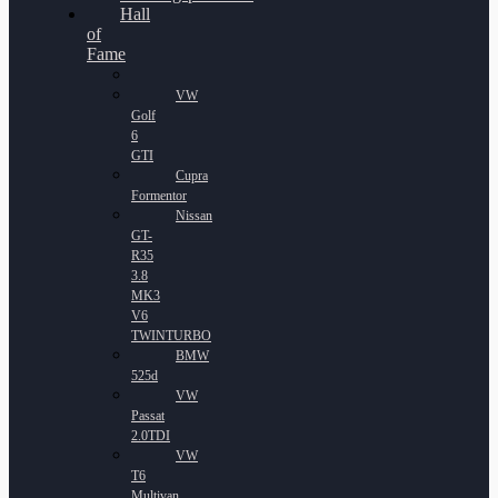
Hall
of
Fame
VW
Golf
6
GTI
Cupra
Formentor
Nissan
GT-
R35
3.8
MK3
V6
TWINTURBO
BMW
525d
VW
Passat
2.0TDI
VW
T6
Multivan