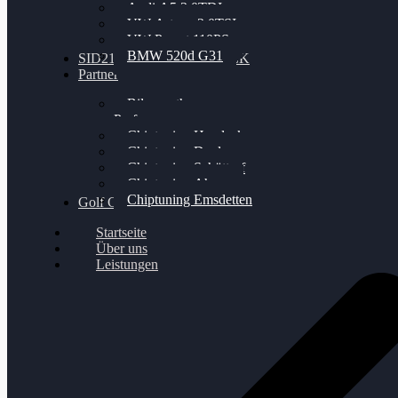
Audi A5 3.0TDI
VW Arteon 2.0TSI
VW Passat 110PS
BMW 520d G31
SID212 / 212EVO UNLOCK
Partner
Bilgenroth
Performance
Chiptuning Herzlacke
Chiptuning Duelmen
Chiptuning Schüttorf
Chiptuning Ahaus
Chiptuning Emsdetten
Golf Gewinnspiel
Startseite
Über uns
Leistungen