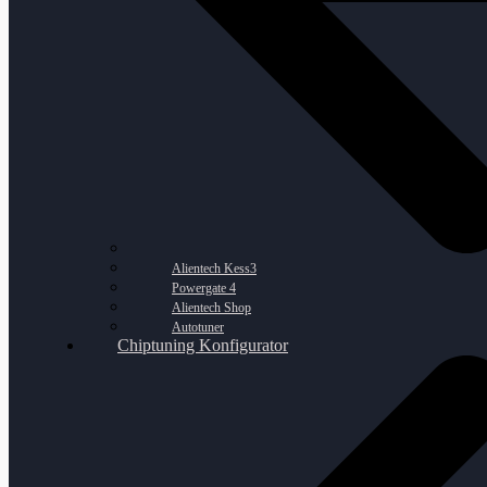
Alientech Kess3
Powergate 4
Alientech Shop
Autotuner
Chiptuning Konfigurator