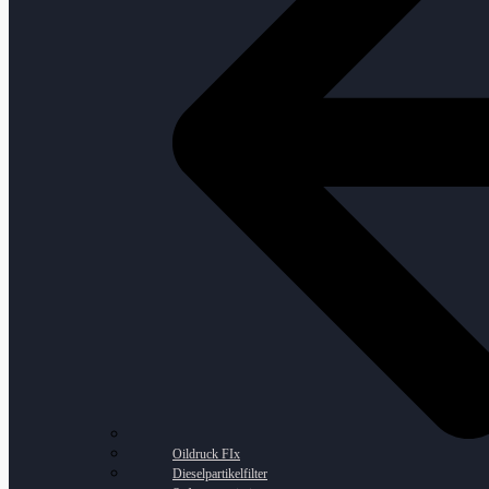
Oildruck FIx
Dieselpartikelfilter