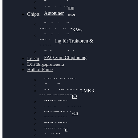
Powergate 4
Alientech Shop
Autotuner
Chiptuning Konfigurator
Professionelles
Chiptuning für PKWs
Professionelles
Chiptuning für Traktoren &
LKW
Softwareoptimierung
FAQ zum Chiptuning
Leistungsmessung
Leistungsprüfstand
Hall of Fame
VW Golf 6 GTI
Cupra Formentor
Nissan GT-R35 3.8 MK3
V6 TWINTURBO
BMW 525d
VW Passat 2.0TDI
VW T6 Multivan
BMW 318d
BMW 320d
BMW 120d
Audi S6