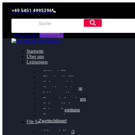
+49 5451 4995296
Whatsapp
Instagram
Startseite
Über uns
Leistungen
Oildruck FIx
Dieselpartikelfilter
Softwareoptimierung
Getriebeoptimierung
Walnussstrahlen
Bremsscheiben planen
Software Update
Felgenaufbereitung
Ersatz- und
Zweitschlüssel
File Service
Alientech Kess3