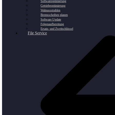
Softwareoptimierung
Getriebeoptimierung
Walnussstrahlen
Bremsscheiben planen
Software Update
Felgenaufbereitung
Ersatz- und Zweitschlüssel
File Service