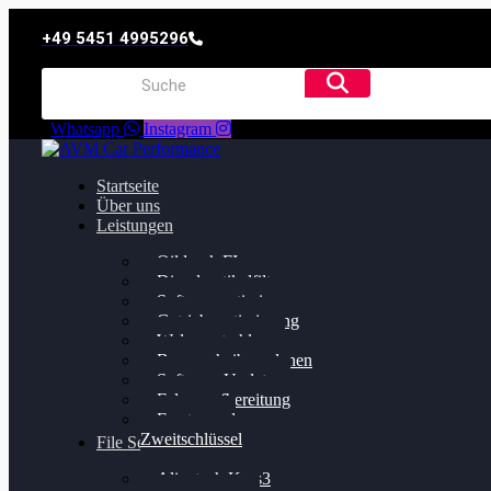
+49 5451 4995296
Whatsapp
Instagram
Startseite
Über uns
Leistungen
Oildruck FIx
Dieselpartikelfilter
Softwareoptimierung
Getriebeoptimierung
Walnussstrahlen
Bremsscheiben planen
Software Update
Felgenaufbereitung
Ersatz- und
Zweitschlüssel
File Service
Alientech Kess3