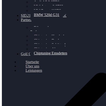
Audi A5 3.0TDI
VW Arteon 2.0TSI
VW Passat 110PS
BMW 520d G31
SID212 / 212EVO UNLOCK
Partner
Bilgenroth
Performance
Chiptuning Herzlacke
Chiptuning Duelmen
Chiptuning Schüttorf
Chiptuning Ahaus
Chiptuning Emsdetten
Golf Gewinnspiel
Startseite
Über uns
Leistungen