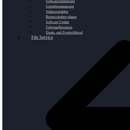
Softwareoptimierung
Getriebeoptimierung
Walnussstrahlen
Bremsscheiben planen
Software Update
Felgenaufbereitung
Ersatz- und Zweitschlüssel
File Service