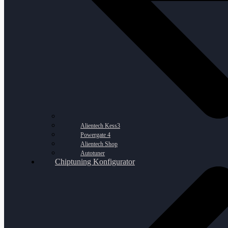
Alientech Kess3
Powergate 4
Alientech Shop
Autotuner
Chiptuning Konfigurator