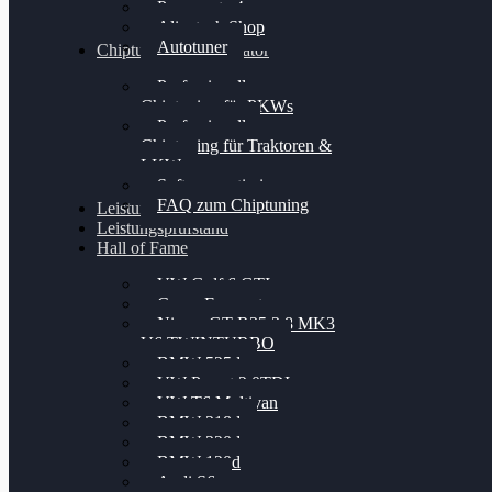
Powergate 4
Alientech Shop
Autotuner
Chiptuning Konfigurator
Professionelles
Chiptuning für PKWs
Professionelles
Chiptuning für Traktoren &
LKW
Softwareoptimierung
FAQ zum Chiptuning
Leistungsmessung
Leistungsprüfstand
Hall of Fame
VW Golf 6 GTI
Cupra Formentor
Nissan GT-R35 3.8 MK3
V6 TWINTURBO
BMW 525d
VW Passat 2.0TDI
VW T6 Multivan
BMW 318d
BMW 320d
BMW 120d
Audi S6