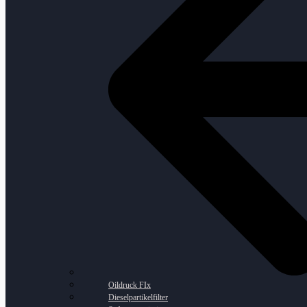
Oildruck FIx
Dieselpartikelfilter