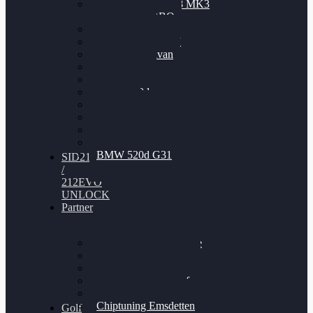
Nissan GT-R35 3.8 MK3
V6 TWINTURBO
BMW 525d
VW Passat 2.0TDI
VW T6 Multivan
BMW 318d
BMW 320d
BMW 120d
Audi S6
Audi A5 3.0TDI
VW Arteon 2.0TSI
VW Passat 110PS
BMW 520d G31
SID212
/
212EVO
UNLOCK
Partner
Bilgenroth Performance
Chiptuning Herzlacke
Chiptuning Duelmen
Chiptuning Schüttorf
Chiptuning Ahaus
Chiptuning Emsdetten
Golf