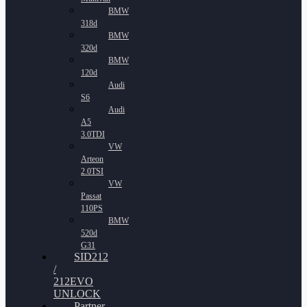
BMW
318d
BMW
320d
BMW
120d
Audi
S6
Audi
A5
3.0TDI
VW
Arteon
2.0TSI
VW
Passat
110PS
BMW
520d
G31
SID212
/
212EVO
UNLOCK
Partner