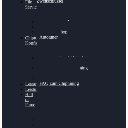
Zweitschlüssel
File
Service
Alientech Kess3
Powergate 4
Alientech Shop
Autotuner
Chiptuning
Konfigurator
Professionelles Chiptuning
für PKWs
Professionelles Chiptuning
für Traktoren & LKW
Softwareoptimierung
FAQ zum Chiptuning
Leistungsmessung
Leistungsprüfstand
Hall
of
Fame
VW Golf 6 GTI
Cupra Formentor