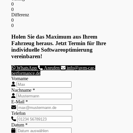
0
0
Differenz
0
0
Holen Sie das Maximum aus Ihrem
Fahrzeug heraus. Jetzt Termin für Ihre
individuelle Softwareoptimierung
vereinbaren!
WhatsApp
Anrufen
info@avm-car-
performance.de
Vorname
Nachname *
E-Mail *
Telefon
Datum *