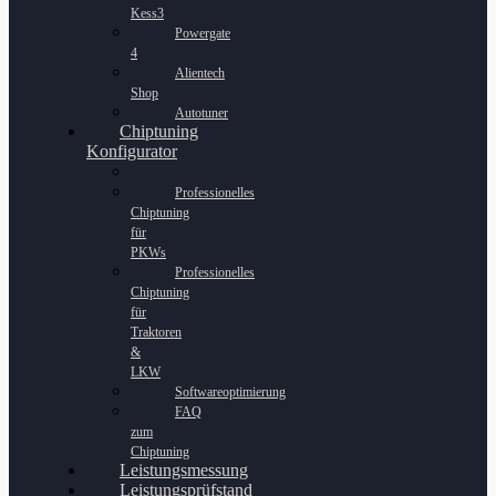
Kess3
Powergate
4
Alientech
Shop
Autotuner
Chiptuning
Konfigurator
Professionelles
Chiptuning
für
PKWs
Professionelles
Chiptuning
für
Traktoren
&
LKW
Softwareoptimierung
FAQ
zum
Chiptuning
Leistungsmessung
Leistungsprüfstand