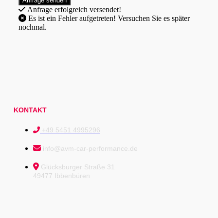
Anfrage erfolgreich versendet!
Es ist ein Fehler aufgetreten! Versuchen Sie es später
nochmal.
KONTAKT
+49 5451 4995296
info@avm-car-performance.de
Glücksburger Straße 31
49477 Ibbenbüren