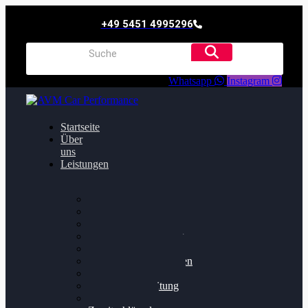
+49 5451 4995296
Whatsapp
Instagram
Startseite
Über
uns
Leistungen
Oildruck FIx
Dieselpartikelfilter
Softwareoptimierung
Getriebeoptimierung
Walnussstrahlen
Bremsscheiben planen
Software Update
Felgenaufbereitung
Ersatz- und