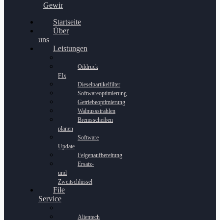
Gewinnspiel
Startseite
Über
uns
Leistungen
Oildruck
FIx
Dieselpartikelfilter
Softwareoptimierung
Getriebeoptimierung
Walnussstrahlen
Bremsscheiben
planen
Software
Update
Felgenaufbereitung
Ersatz-
und
Zweitschlüssel
File
Service
Alientech