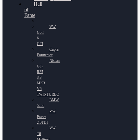
Hall
of
Fame
VW
Golf
6
GTI
Cupra
Formentor
Nissan
GT-
R35
3.8
MK3
V6
TWINTURBO
BMW
525d
VW
Passat
2.0TDI
VW
T6
Multivan