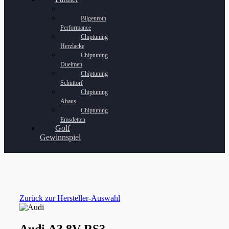
Bilgenroth
Performance
Chiptuning
Herzlacke
Chiptuning
Duelmen
Chiptuning
Schüttorf
Chiptuning
Ahaus
Chiptuning
Emsdetten
Golf
Gewinnspiel
Zurück zur Hersteller-Auswahl
Audi A3 8V RS3