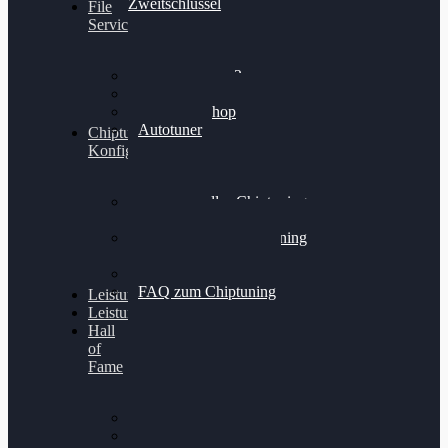
Zweitschlüssel
File
Service
Alientech Kess3
Powergate 4
Alientech Shop
Autotuner
Chiptuning
Konfigurator
Professionelles Chiptuning
für PKWs
Professionelles Chiptuning
für Traktoren & LKW
Softwareoptimierung
FAQ zum Chiptuning
Leistungsmessung
Leistungsprüfstand
Hall
of
Fame
VW Golf 6 GTI
Cupra Formentor