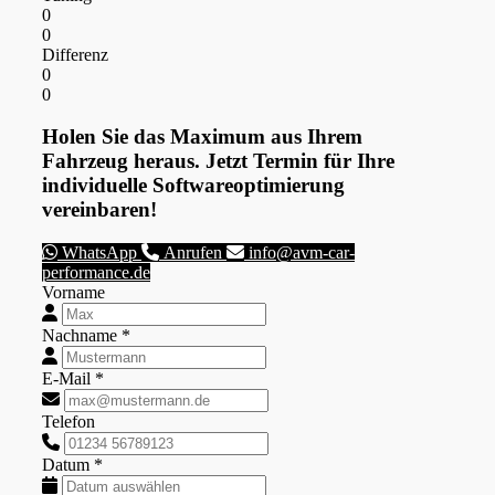
0
0
Differenz
0
0
Holen Sie das Maximum aus Ihrem
Fahrzeug heraus. Jetzt Termin für Ihre
individuelle Softwareoptimierung
vereinbaren!
WhatsApp
Anrufen
info@avm-car-
performance.de
Vorname
Nachname *
E-Mail *
Telefon
Datum *