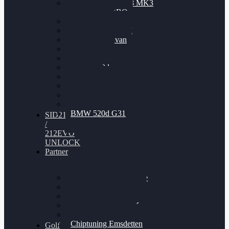
Nissan GT-R35 3.8 MK3
V6 TWINTURBO
BMW 525d
VW Passat 2.0TDI
VW T6 Multivan
BMW 318d
BMW 320d
BMW 120d
Audi S6
Audi A5 3.0TDI
VW Arteon 2.0TSI
VW Passat 110PS
BMW 520d G31
SID212
/
212EVO
UNLOCK
Partner
Bilgenroth Performance
Chiptuning Herzlacke
Chiptuning Duelmen
Chiptuning Schüttorf
Chiptuning Ahaus
Chiptuning Emsdetten
Golf