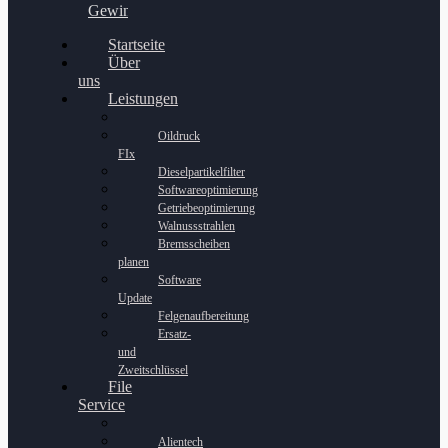
Gewinnspiel
Startseite
Über
uns
Leistungen
Oildruck
FIx
Dieselpartikelfilter
Softwareoptimierung
Getriebeoptimierung
Walnussstrahlen
Bremsscheiben
planen
Software
Update
Felgenaufbereitung
Ersatz-
und
Zweitschlüssel
File
Service
Alientech