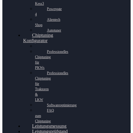
Kess3
Powergate
4
Alientech
Shop
Autotuner
Chiptuning
Konfigurator
Professionelles
Chiptuning
für
PKWs
Professionelles
Chiptuning
für
Traktoren
&
LKW
Softwareoptimierung
FAQ
zum
Chiptuning
Leistungsmessung
Leistungsprüfstand