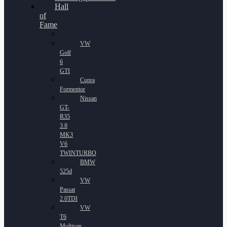
Hall
of
Fame
VW
Golf
6
GTI
Cupra
Formentor
Nissan
GT-
R35
3.8
MK3
V6
TWINTURBO
BMW
525d
VW
Passat
2.0TDI
VW
T6
Multivan