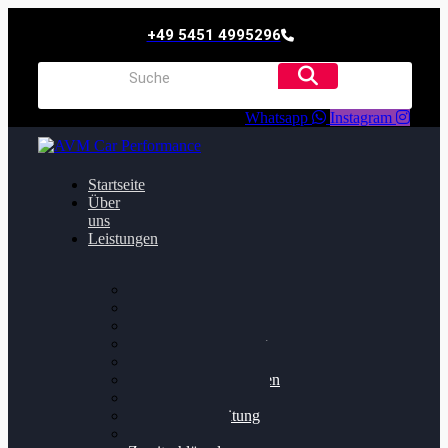
+49 5451 4995296
Whatsapp
Instagram
Startseite
Über
uns
Leistungen
Oildruck FIx
Dieselpartikelfilter
Softwareoptimierung
Getriebeoptimierung
Walnussstrahlen
Bremsscheiben planen
Software Update
Felgenaufbereitung
Ersatz- und