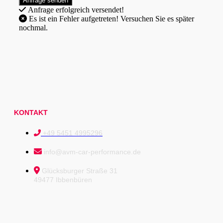
Anfrage erfolgreich versendet!
Es ist ein Fehler aufgetreten! Versuchen Sie es später
nochmal.
KONTAKT
+49 5451 4995296
info@avm-car-performance.de
Glücksburger Straße 31
49477 Ibbenbüren