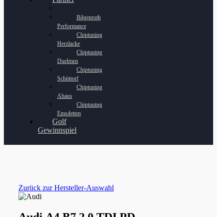
Bilgenroth
Performance
Chiptuning
Herzlacke
Chiptuning
Duelmen
Chiptuning
Schüttorf
Chiptuning
Ahaus
Chiptuning
Emsdetten
Golf
Gewinnspiel
Zurück zur Hersteller-Auswahl
Audi A4 B7 2.0 TDI PD