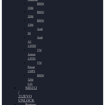
BMW
318d
BMW
320d
BMW
120d
Audi
S6
Audi
A5
3.0TDI
VW
Arteon
2.0TSI
VW
Passat
110PS
BMW
520d
G31
SID212
/
212EVO
UNLOCK
Partner