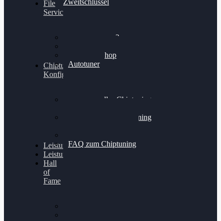
Zweitschlüssel
File
Service
Alientech Kess3
Powergate 4
Alientech Shop
Autotuner
Chiptuning
Konfigurator
Professionelles Chiptuning
für PKWs
Professionelles Chiptuning
für Traktoren & LKW
Softwareoptimierung
FAQ zum Chiptuning
Leistungsmessung
Leistungsprüfstand
Hall
of
Fame
VW Golf 6 GTI
Cupra Formentor