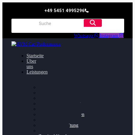
+49 5451 4995296
Whatsapp
Instagram
Startseite
Über
uns
Leistungen
Oildruck FIx
Dieselpartikelfilter
Softwareoptimierung
Getriebeoptimierung
Walnussstrahlen
Bremsscheiben planen
Software Update
Felgenaufbereitung
Ersatz- und