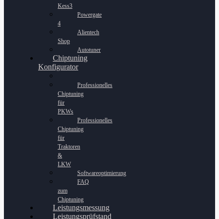
Kess3
Powergate
4
Alientech
Shop
Autotuner
Chiptuning
Konfigurator
Professionelles
Chiptuning
für
PKWs
Professionelles
Chiptuning
für
Traktoren
&
LKW
Softwareoptimierung
FAQ
zum
Chiptuning
Leistungsmessung
Leistungsprüfstand