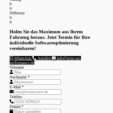
0
0
Differenz
0
0
Holen Sie das Maximum aus Ihrem
Fahrzeug heraus. Jetzt Termin für Ihre
individuelle Softwareoptimierung
vereinbaren!
WhatsApp
Anrufen
info@avm-car-
performance.de
Vorname
Nachname *
E-Mail *
Telefon
Datum *