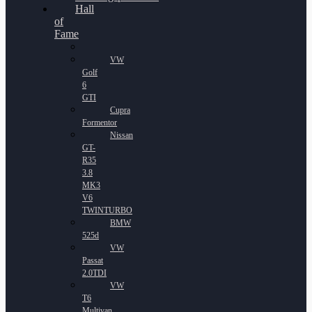
Hall
of
Fame
VW
Golf
6
GTI
Cupra
Formentor
Nissan
GT-
R35
3.8
MK3
V6
TWINTURBO
BMW
525d
VW
Passat
2.0TDI
VW
T6
Multivan