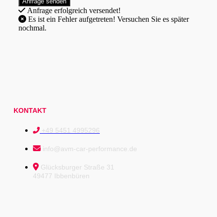
Anfrage erfolgreich versendet!
Es ist ein Fehler aufgetreten! Versuchen Sie es später
nochmal.
KONTAKT
+49 5451 4995296
info@avm-car-performance.de
Glücksburger Straße 31
49477 Ibbenbüren