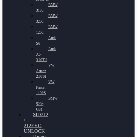
BMW
318d
BMW
320d
BMW
120d
Audi
S6
Audi
A5
3.0TDI
VW
Arteon
2.0TSI
VW
Passat
110PS
BMW
520d
G31
SID212
/
212EVO
UNLOCK
Partner