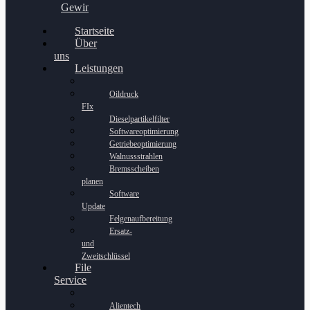
Gewinnspiel
Startseite
Über
uns
Leistungen
Oildruck
FIx
Dieselpartikelfilter
Softwareoptimierung
Getriebeoptimierung
Walnussstrahlen
Bremsscheiben
planen
Software
Update
Felgenaufbereitung
Ersatz-
und
Zweitschlüssel
File
Service
Alientech