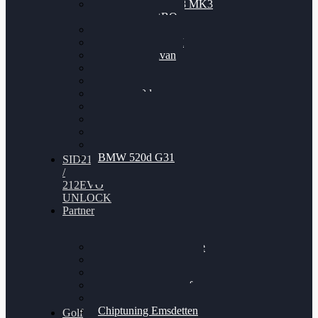
Nissan GT-R35 3.8 MK3
V6 TWINTURBO
BMW 525d
VW Passat 2.0TDI
VW T6 Multivan
BMW 318d
BMW 320d
BMW 120d
Audi S6
Audi A5 3.0TDI
VW Arteon 2.0TSI
VW Passat 110PS
BMW 520d G31
SID212
/
212EVO
UNLOCK
Partner
Bilgenroth Performance
Chiptuning Herzlacke
Chiptuning Duelmen
Chiptuning Schüttorf
Chiptuning Ahaus
Chiptuning Emsdetten
Golf