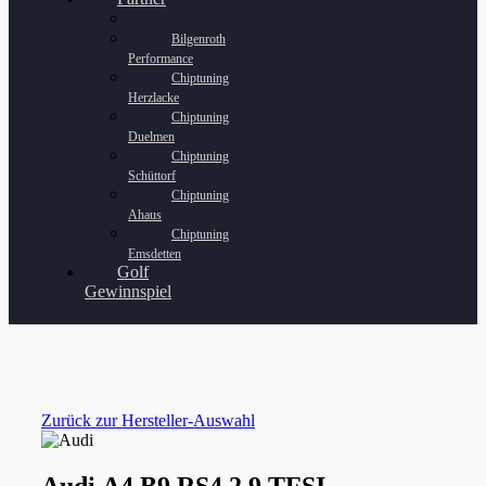
Bilgenroth
Performance
Chiptuning
Herzlacke
Chiptuning
Duelmen
Chiptuning
Schüttorf
Chiptuning
Ahaus
Chiptuning
Emsdetten
Golf
Gewinnspiel
Zurück zur Hersteller-Auswahl
Audi A4 B9 RS4 2.9 TFSI