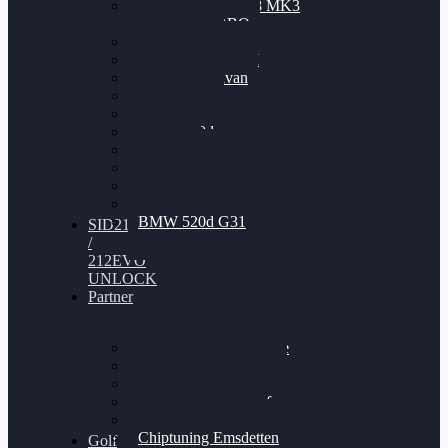
Nissan GT-R35 3.8 MK3
V6 TWINTURBO
BMW 525d
VW Passat 2.0TDI
VW T6 Multivan
BMW 318d
BMW 320d
BMW 120d
Audi S6
Audi A5 3.0TDI
VW Arteon 2.0TSI
VW Passat 110PS
BMW 520d G31
SID212
/
212EVO
UNLOCK
Partner
Bilgenroth Performance
Chiptuning Herzlacke
Chiptuning Duelmen
Chiptuning Schüttorf
Chiptuning Ahaus
Chiptuning Emsdetten
Golf