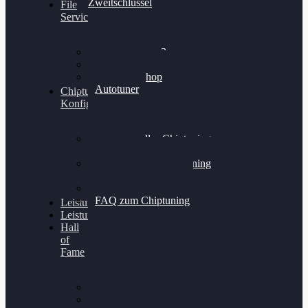
Zweitschlüssel
File
Service
Alientech Kess3
Powergate 4
Alientech Shop
Autotuner
Chiptuning
Konfigurator
Professionelles Chiptuning
für PKWs
Professionelles Chiptuning
für Traktoren & LKW
Softwareoptimierung
FAQ zum Chiptuning
Leistungsmessung
Leistungsprüfstand
Hall
of
Fame
VW Golf 6 GTI
Cupra Formentor