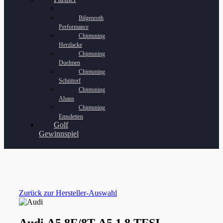
Bilgenroth
Performance
Chiptuning
Herzlacke
Chiptuning
Duelmen
Chiptuning
Schüttorf
Chiptuning
Ahaus
Chiptuning
Emsdetten
Golf
Gewinnspiel
Zurück zur Hersteller-Auswahl
Audi A5 8F/8T A5 1.8 TFSI