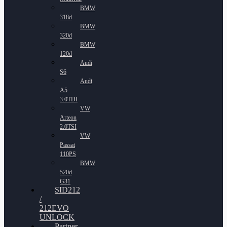
BMW
318d
BMW
320d
BMW
120d
Audi
S6
Audi
A5
3.0TDI
VW
Arteon
2.0TSI
VW
Passat
110PS
BMW
520d
G31
SID212
/
212EVO
UNLOCK
Partner