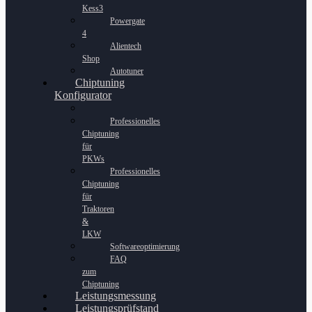
Kess3
Powergate
4
Alientech
Shop
Autotuner
Chiptuning
Konfigurator
Professionelles
Chiptuning
für
PKWs
Professionelles
Chiptuning
für
Traktoren
&
LKW
Softwareoptimierung
FAQ
zum
Chiptuning
Leistungsmessung
Leistungsprüfstand