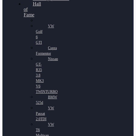
Hall
of
Fame
VW
Golf
6
GTI
Cupra
Formentor
Nissan
GT-
R35
3.8
MK3
V6
TWINTURBO
BMW
525d
VW
Passat
2.0TDI
VW
T6
Multivan