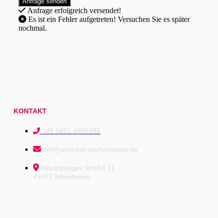
Anfrage erfolgreich versendet!
Es ist ein Fehler aufgetreten! Versuchen Sie es später
nochmal.
KONTAKT
+49 5451 4995296
info@avm-car-performance.de
Glücksburger Straße 31
49477 Ibbenbüren