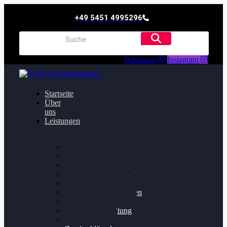
+49 5451 4995296
Whatsapp
Instagram
Startseite
Über
uns
Leistungen
Oildruck FIx
Dieselpartikelfilter
Softwareoptimierung
Getriebeoptimierung
Walnussstrahlen
Bremsscheiben planen
Software Update
Felgenaufbereitung
Ersatz- und