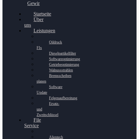
Gewinnspiel
Startseite
Über
uns
Leistungen
Oildruck
FIx
Dieselpartikelfilter
Softwareoptimierung
Getriebeoptimierung
Walnussstrahlen
Bremsscheiben
planen
Software
Update
Felgenaufbereitung
Ersatz-
und
Zweitschlüssel
File
Service
Alientech