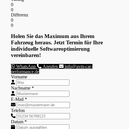
0
0
Differenz
0
0
Holen Sie das Maximum aus Ihrem
Fahrzeug heraus. Jetzt Termin für Ihre
individuelle Softwareoptimierung
vereinbaren!
WhatsApp
Anrufen
info@avm-car-
performance.de
Vorname
Nachname *
E-Mail *
Telefon
Datum *