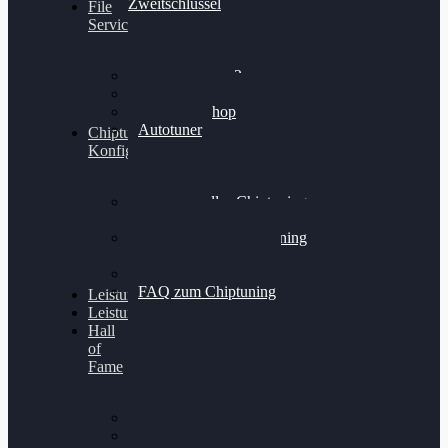
Zweitschlüssel
File
Service
Alientech Kess3
Powergate 4
Alientech Shop
Autotuner
Chiptuning
Konfigurator
Professionelles Chiptuning
für PKWs
Professionelles Chiptuning
für Traktoren & LKW
Softwareoptimierung
FAQ zum Chiptuning
Leistungsmessung
Leistungsprüfstand
Hall
of
Fame
VW Golf 6 GTI
Cupra Formentor