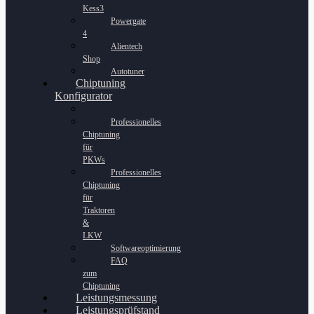
Kess3
Powergate
4
Alientech
Shop
Autotuner
Chiptuning
Konfigurator
Professionelles
Chiptuning
für
PKWs
Professionelles
Chiptuning
für
Traktoren
&
LKW
Softwareoptimierung
FAQ
zum
Chiptuning
Leistungsmessung
Leistungsprüfstand