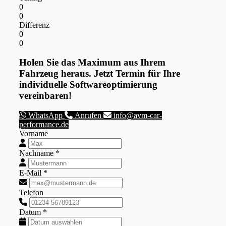
0
0
Differenz
0
0
Holen Sie das Maximum aus Ihrem
Fahrzeug heraus. Jetzt Termin für Ihre
individuelle Softwareoptimierung
vereinbaren!
WhatsApp
Anrufen
info@avm-car-
performance.de
Vorname
Nachname *
E-Mail *
Telefon
Datum *