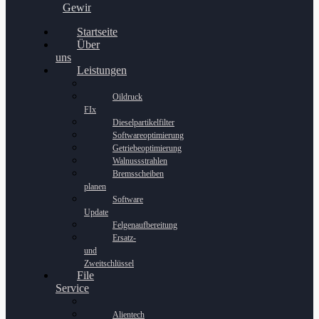
Gewinnspiel
Startseite
Über
uns
Leistungen
Oildruck
FIx
Dieselpartikelfilter
Softwareoptimierung
Getriebeoptimierung
Walnussstrahlen
Bremsscheiben
planen
Software
Update
Felgenaufbereitung
Ersatz-
und
Zweitschlüssel
File
Service
Alientech