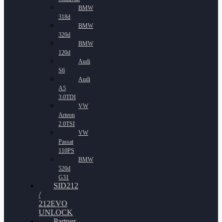
BMW
318d
BMW
320d
BMW
120d
Audi
S6
Audi
A5
3.0TDI
VW
Arteon
2.0TSI
VW
Passat
110PS
BMW
520d
G31
SID212
/
212EVO
UNLOCK
Partner