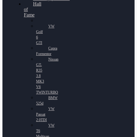
Hall
of
Fame
VW
Golf
6
GTI
Cupra
Formentor
Nissan
GT-
R35
3.8
MK3
V6
TWINTURBO
BMW
525d
VW
Passat
2.0TDI
VW
T6
Multivan