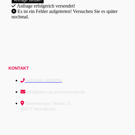
Anfrage erfolgreich versendet!
Es ist ein Fehler aufgetreten! Versuchen Sie es später
nochmal.
KONTAKT
+49 5451 4995296
info@avm-car-performance.de
Glücksburger Straße 31
49477 Ibbenbüren