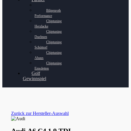
Bilgenroth
Performance
Chiptuning
Herzlacke
Chiptuning
Duelmen
Chiptuning
Schüttorf
Chiptuning
Ahaus
Chiptuning
Emsdetten
Golf
Gewinnspiel
Zurück zur Hersteller-Auswahl
Audi A6 C4 1.9 TDI