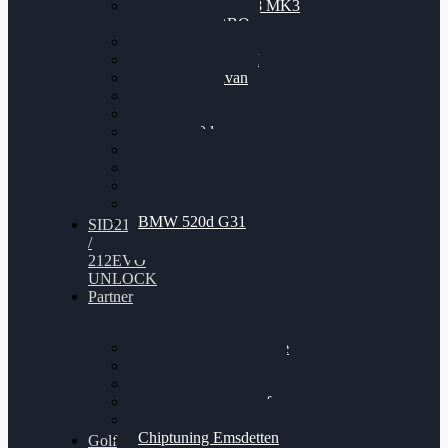
Nissan GT-R35 3.8 MK3
V6 TWINTURBO
BMW 525d
VW Passat 2.0TDI
VW T6 Multivan
BMW 318d
BMW 320d
BMW 120d
Audi S6
Audi A5 3.0TDI
VW Arteon 2.0TSI
VW Passat 110PS
BMW 520d G31
SID212
/
212EVO
UNLOCK
Partner
Bilgenroth Performance
Chiptuning Herzlacke
Chiptuning Duelmen
Chiptuning Schüttorf
Chiptuning Ahaus
Chiptuning Emsdetten
Golf