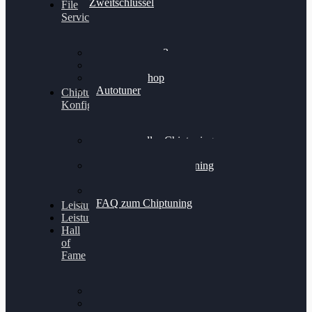
Zweitschlüssel
File
Service
Alientech Kess3
Powergate 4
Alientech Shop
Autotuner
Chiptuning
Konfigurator
Professionelles Chiptuning
für PKWs
Professionelles Chiptuning
für Traktoren & LKW
Softwareoptimierung
FAQ zum Chiptuning
Leistungsmessung
Leistungsprüfstand
Hall
of
Fame
VW Golf 6 GTI
Cupra Formentor