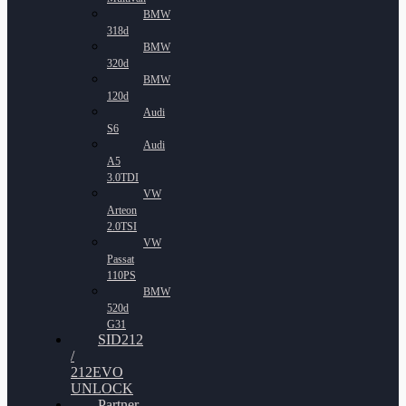
BMW
318d
BMW
320d
BMW
120d
Audi
S6
Audi
A5
3.0TDI
VW
Arteon
2.0TSI
VW
Passat
110PS
BMW
520d
G31
SID212
/
212EVO
UNLOCK
Partner