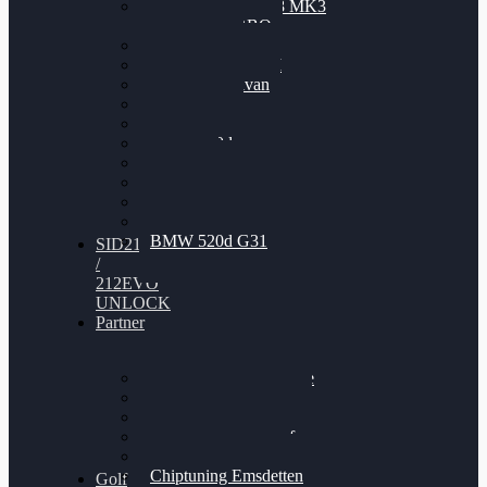
Nissan GT-R35 3.8 MK3
V6 TWINTURBO
BMW 525d
VW Passat 2.0TDI
VW T6 Multivan
BMW 318d
BMW 320d
BMW 120d
Audi S6
Audi A5 3.0TDI
VW Arteon 2.0TSI
VW Passat 110PS
BMW 520d G31
SID212
/
212EVO
UNLOCK
Partner
Bilgenroth Performance
Chiptuning Herzlacke
Chiptuning Duelmen
Chiptuning Schüttorf
Chiptuning Ahaus
Chiptuning Emsdetten
Golf