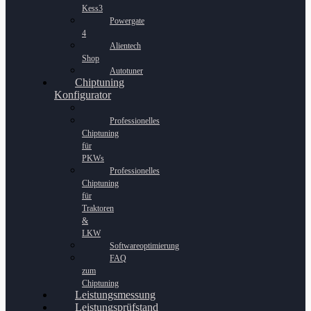
Kess3
Powergate
4
Alientech
Shop
Autotuner
Chiptuning
Konfigurator
Professionelles
Chiptuning
für
PKWs
Professionelles
Chiptuning
für
Traktoren
&
LKW
Softwareoptimierung
FAQ
zum
Chiptuning
Leistungsmessung
Leistungsprüfstand