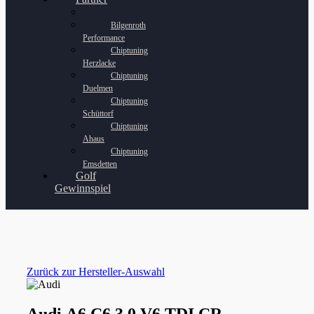
Bilgenroth
Performance
Chiptuning
Herzlacke
Chiptuning
Duelmen
Chiptuning
Schüttorf
Chiptuning
Ahaus
Chiptuning
Emsdetten
Golf
Gewinnspiel
Zurück zur Hersteller-Auswahl
Audi A6 C6 3.0 V6 TDI CR