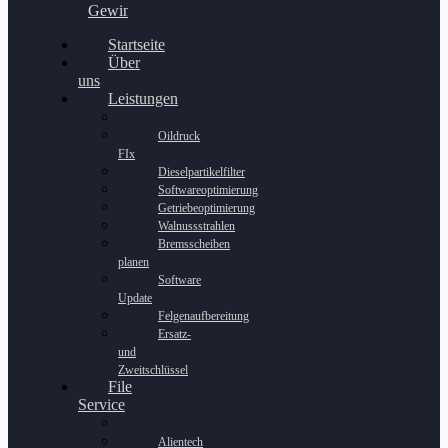
Gewinnspiel
Startseite
Über
uns
Leistungen
Oildruck
FIx
Dieselpartikelfilter
Softwareoptimierung
Getriebeoptimierung
Walnussstrahlen
Bremsscheiben
planen
Software
Update
Felgenaufbereitung
Ersatz-
und
Zweitschlüssel
File
Service
Alientech