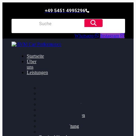
+49 5451 4995296
Whatsapp
Instagram
Startseite
Über
uns
Leistungen
Oildruck FIx
Dieselpartikelfilter
Softwareoptimierung
Getriebeoptimierung
Walnussstrahlen
Bremsscheiben planen
Software Update
Felgenaufbereitung
Ersatz- und