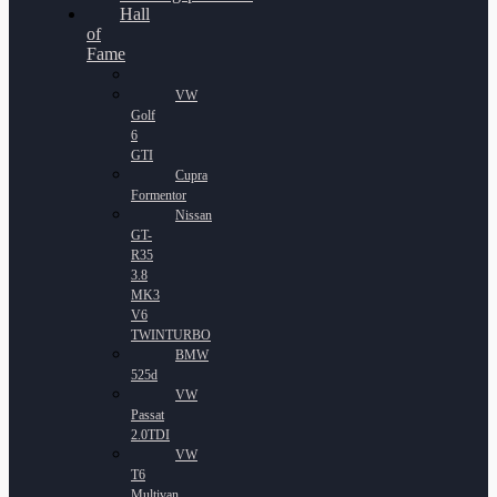
Hall
of
Fame
VW
Golf
6
GTI
Cupra
Formentor
Nissan
GT-
R35
3.8
MK3
V6
TWINTURBO
BMW
525d
VW
Passat
2.0TDI
VW
T6
Multivan