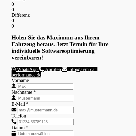
0
0
Differenz
0
0
Holen Sie das Maximum aus Ihrem
Fahrzeug heraus. Jetzt Termin für Ihre
individuelle Softwareoptimierung
vereinbaren!
WhatsApp
Anrufen
info@avm-car-
performance.de
Vorname
Nachname *
E-Mail *
Telefon
Datum *