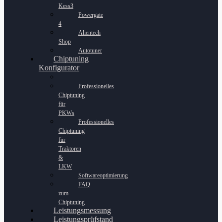
Kess3
Powergate
4
Alientech
Shop
Autotuner
Chiptuning
Konfigurator
Professionelles
Chiptuning
für
PKWs
Professionelles
Chiptuning
für
Traktoren
&
LKW
Softwareoptimierung
FAQ
zum
Chiptuning
Leistungsmessung
Leistungsprüfstand