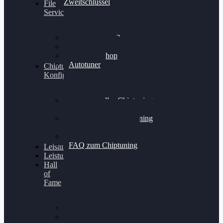
Zweitschlüssel
File
Service
Alientech Kess3
Powergate 4
Alientech Shop
Autotuner
Chiptuning
Konfigurator
Professionelles Chiptuning
für PKWs
Professionelles Chiptuning
für Traktoren & LKW
Softwareoptimierung
FAQ zum Chiptuning
Leistungsmessung
Leistungsprüfstand
Hall
of
Fame
VW Golf 6 GTI
Cupra Formentor