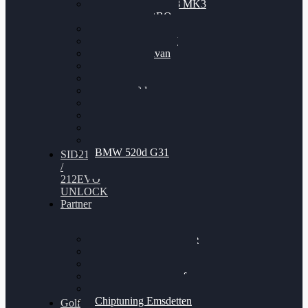
Nissan GT-R35 3.8 MK3
V6 TWINTURBO
BMW 525d
VW Passat 2.0TDI
VW T6 Multivan
BMW 318d
BMW 320d
BMW 120d
Audi S6
Audi A5 3.0TDI
VW Arteon 2.0TSI
VW Passat 110PS
BMW 520d G31
SID212
/
212EVO
UNLOCK
Partner
Bilgenroth Performance
Chiptuning Herzlacke
Chiptuning Duelmen
Chiptuning Schüttorf
Chiptuning Ahaus
Chiptuning Emsdetten
Golf