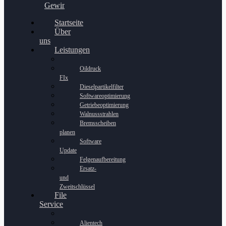
Gewinnspiel
Startseite
Über
uns
Leistungen
Oildruck
FIx
Dieselpartikelfilter
Softwareoptimierung
Getriebeoptimierung
Walnussstrahlen
Bremsscheiben
planen
Software
Update
Felgenaufbereitung
Ersatz-
und
Zweitschlüssel
File
Service
Alientech