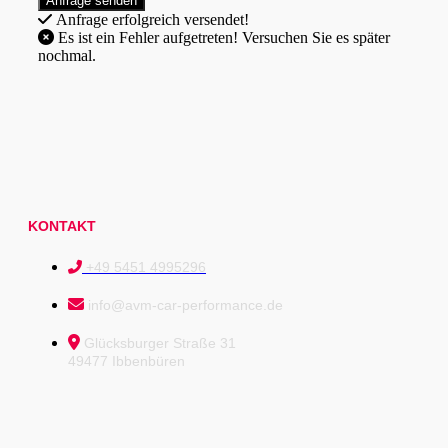
Anfrage erfolgreich versendet!
Es ist ein Fehler aufgetreten! Versuchen Sie es später
nochmal.
KONTAKT
+49 5451 4995296
info@avm-car-performance.de
Glücksburger Straße 31
49477 Ibbenbüren