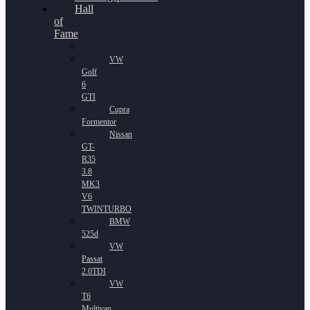
Hall
of
Fame
VW
Golf
6
GTI
Cupra
Formentor
Nissan
GT-
R35
3.8
MK3
V6
TWINTURBO
BMW
525d
VW
Passat
2.0TDI
VW
T6
Multivan