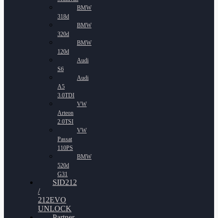
BMW
318d
BMW
320d
BMW
120d
Audi
S6
Audi
A5
3.0TDI
VW
Arteon
2.0TSI
VW
Passat
110PS
BMW
520d
G31
SID212
/
212EVO
UNLOCK
Partner