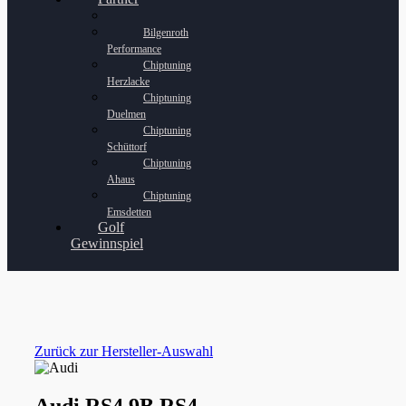
Bilgenroth
Performance
Chiptuning
Herzlacke
Chiptuning
Duelmen
Chiptuning
Schüttorf
Chiptuning
Ahaus
Chiptuning
Emsdetten
Golf
Gewinnspiel
Zurück zur Hersteller-Auswahl
Audi RS4 9B RS4