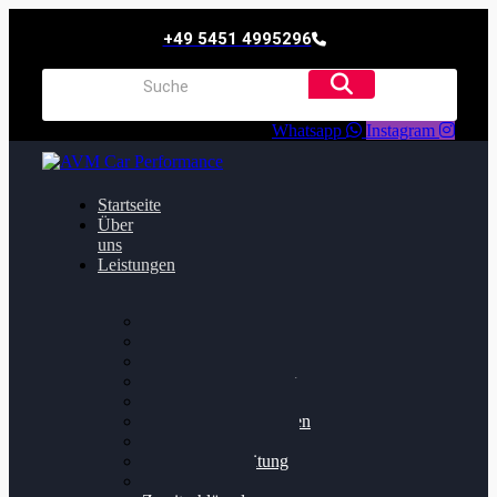
+49 5451 4995296
Whatsapp
Instagram
Startseite
Über
uns
Leistungen
Oildruck FIx
Dieselpartikelfilter
Softwareoptimierung
Getriebeoptimierung
Walnussstrahlen
Bremsscheiben planen
Software Update
Felgenaufbereitung
Ersatz- und