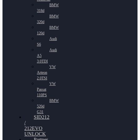
BMW
318d
BMW
320d
BMW
120d
Audi
S6
Audi
A5
3.0TDI
VW
Arteon
2.0TSI
VW
Passat
110PS
BMW
520d
G31
SID212
/
212EVO
UNLOCK
Partner