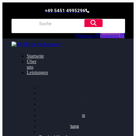
+49 5451 4995296
Whatsapp
Instagram
Startseite
Über
uns
Leistungen
Oildruck FIx
Dieselpartikelfilter
Softwareoptimierung
Getriebeoptimierung
Walnussstrahlen
Bremsscheiben planen
Software Update
Felgenaufbereitung
Ersatz- und