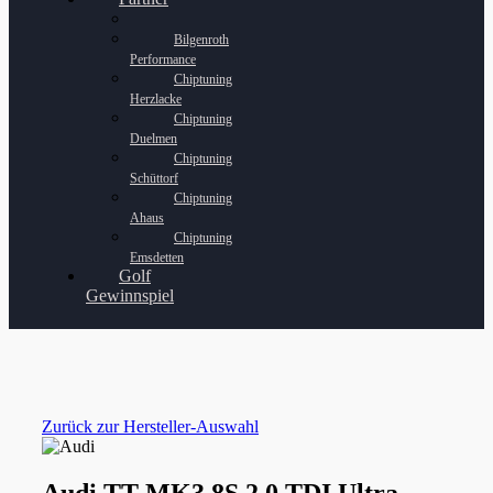
Bilgenroth
Performance
Chiptuning
Herzlacke
Chiptuning
Duelmen
Chiptuning
Schüttorf
Chiptuning
Ahaus
Chiptuning
Emsdetten
Golf
Gewinnspiel
Zurück zur Hersteller-Auswahl
Audi TT MK3 8S 2.0 TDI Ultra