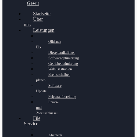
Gewinnspiel
Startseite
Über
uns
Leistungen
Oildruck
FIx
Dieselpartikelfilter
Softwareoptimierung
Getriebeoptimierung
Walnussstrahlen
Bremsscheiben
planen
Software
Update
Felgenaufbereitung
Ersatz-
und
Zweitschlüssel
File
Service
Alientech