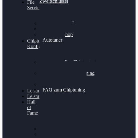
Zweitschlüssel
File
Service
Alientech Kess3
Powergate 4
Alientech Shop
Autotuner
Chiptuning
Konfigurator
Professionelles Chiptuning
für PKWs
Professionelles Chiptuning
für Traktoren & LKW
Softwareoptimierung
FAQ zum Chiptuning
Leistungsmessung
Leistungsprüfstand
Hall
of
Fame
VW Golf 6 GTI
Cupra Formentor