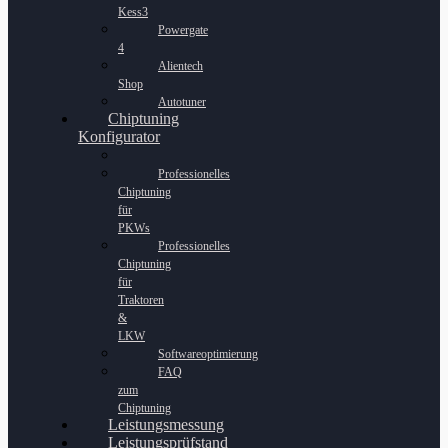
Kess3
Powergate
4
Alientech
Shop
Autotuner
Chiptuning
Konfigurator
Professionelles
Chiptuning
für
PKWs
Professionelles
Chiptuning
für
Traktoren
&
LKW
Softwareoptimierung
FAQ
zum
Chiptuning
Leistungsmessung
Leistungsprüfstand