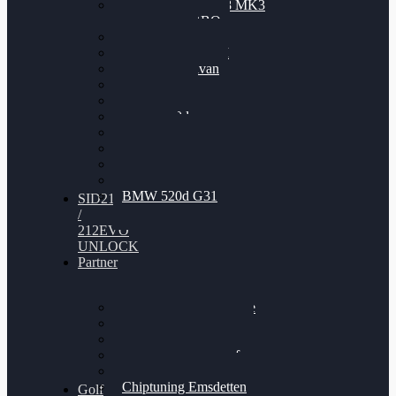
Nissan GT-R35 3.8 MK3
V6 TWINTURBO
BMW 525d
VW Passat 2.0TDI
VW T6 Multivan
BMW 318d
BMW 320d
BMW 120d
Audi S6
Audi A5 3.0TDI
VW Arteon 2.0TSI
VW Passat 110PS
BMW 520d G31
SID212
/
212EVO
UNLOCK
Partner
Bilgenroth Performance
Chiptuning Herzlacke
Chiptuning Duelmen
Chiptuning Schüttorf
Chiptuning Ahaus
Chiptuning Emsdetten
Golf