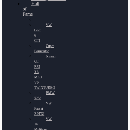
Hall
of
Fame
VW
Golf
6
GTI
Cupra
Formentor
Nissan
GT-
R35
3.8
MK3
V6
TWINTURBO
BMW
525d
VW
Passat
2.0TDI
VW
T6
Multivan