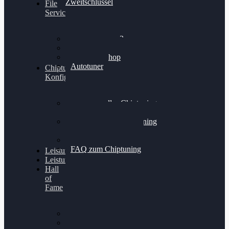
Zweitschlüssel
File
Service
Alientech Kess3
Powergate 4
Alientech Shop
Autotuner
Chiptuning
Konfigurator
Professionelles Chiptuning
für PKWs
Professionelles Chiptuning
für Traktoren & LKW
Softwareoptimierung
FAQ zum Chiptuning
Leistungsmessung
Leistungsprüfstand
Hall
of
Fame
VW Golf 6 GTI
Cupra Formentor