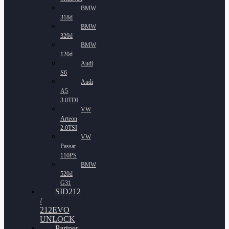
BMW
318d
BMW
320d
BMW
120d
Audi
S6
Audi
A5
3.0TDI
VW
Arteon
2.0TSI
VW
Passat
110PS
BMW
520d
G31
SID212
/
212EVO
UNLOCK
Partner