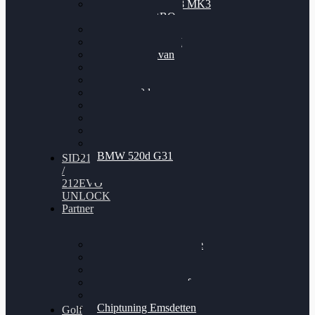
Nissan GT-R35 3.8 MK3
V6 TWINTURBO
BMW 525d
VW Passat 2.0TDI
VW T6 Multivan
BMW 318d
BMW 320d
BMW 120d
Audi S6
Audi A5 3.0TDI
VW Arteon 2.0TSI
VW Passat 110PS
BMW 520d G31
SID212
/
212EVO
UNLOCK
Partner
Bilgenroth Performance
Chiptuning Herzlacke
Chiptuning Duelmen
Chiptuning Schüttorf
Chiptuning Ahaus
Chiptuning Emsdetten
Golf