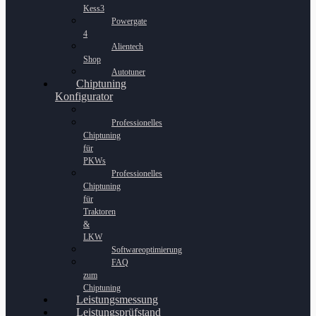
Kess3
Powergate
4
Alientech
Shop
Autotuner
Chiptuning
Konfigurator
Professionelles
Chiptuning
für
PKWs
Professionelles
Chiptuning
für
Traktoren
&
LKW
Softwareoptimierung
FAQ
zum
Chiptuning
Leistungsmessung
Leistungsprüfstand