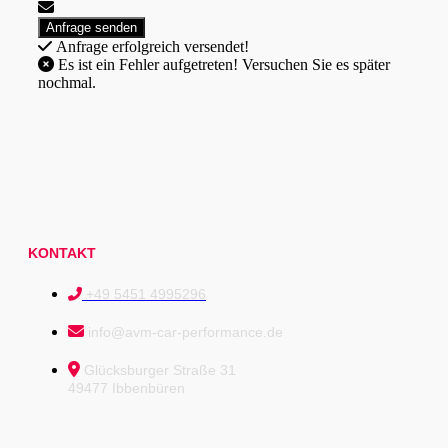
Anfrage erfolgreich versendet!
Es ist ein Fehler aufgetreten! Versuchen Sie es später
nochmal.
KONTAKT
+49 5451 4995296
info@avm-car-performance.de
Glücksburger Straße 31
49477 Ibbenbüren