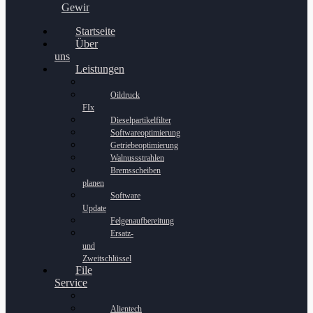
Gewinnspiel
Startseite
Über
uns
Leistungen
Oildruck
FIx
Dieselpartikelfilter
Softwareoptimierung
Getriebeoptimierung
Walnussstrahlen
Bremsscheiben
planen
Software
Update
Felgenaufbereitung
Ersatz-
und
Zweitschlüssel
File
Service
Alientech