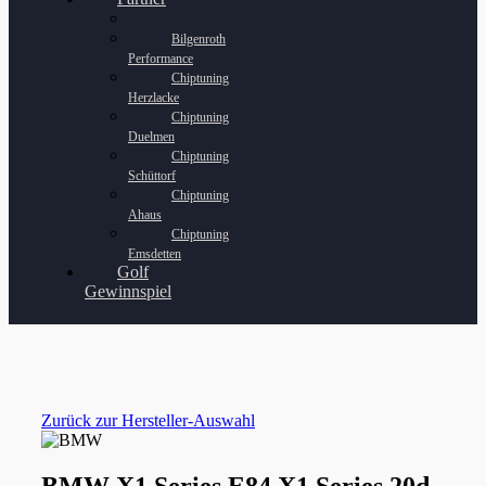
Bilgenroth
Performance
Chiptuning
Herzlacke
Chiptuning
Duelmen
Chiptuning
Schüttorf
Chiptuning
Ahaus
Chiptuning
Emsdetten
Golf
Gewinnspiel
Zurück zur Hersteller-Auswahl
BMW X1 Series E84 X1 Series 20d