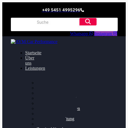
+49 5451 4995296
Whatsapp
Instagram
Startseite
Über
uns
Leistungen
Oildruck FIx
Dieselpartikelfilter
Softwareoptimierung
Getriebeoptimierung
Walnussstrahlen
Bremsscheiben planen
Software Update
Felgenaufbereitung
Ersatz- und