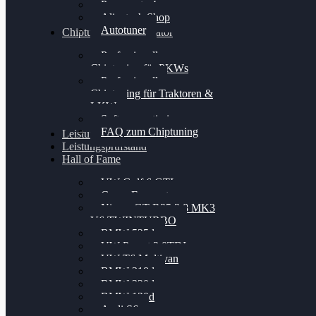
Powergate 4
Alientech Shop
Autotuner
Chiptuning Konfigurator
Professionelles
Chiptuning für PKWs
Professionelles
Chiptuning für Traktoren &
LKW
Softwareoptimierung
FAQ zum Chiptuning
Leistungsmessung
Leistungsprüfstand
Hall of Fame
VW Golf 6 GTI
Cupra Formentor
Nissan GT-R35 3.8 MK3
V6 TWINTURBO
BMW 525d
VW Passat 2.0TDI
VW T6 Multivan
BMW 318d
BMW 320d
BMW 120d
Audi S6