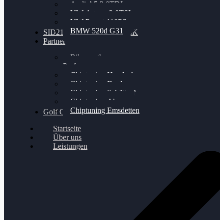
Audi A5 3.0TDI
VW Arteon 2.0TSI
VW Passat 110PS
BMW 520d G31
SID212 / 212EVO UNLOCK
Partner
Bilgenroth
Performance
Chiptuning Herzlacke
Chiptuning Duelmen
Chiptuning Schüttorf
Chiptuning Ahaus
Chiptuning Emsdetten
Golf Gewinnspiel
Startseite
Über uns
Leistungen