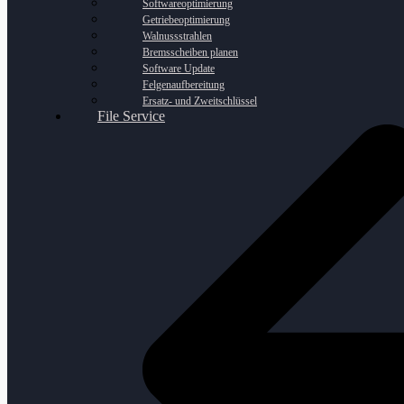
Softwareoptimierung
Getriebeoptimierung
Walnussstrahlen
Bremsscheiben planen
Software Update
Felgenaufbereitung
Ersatz- und Zweitschlüssel
File Service