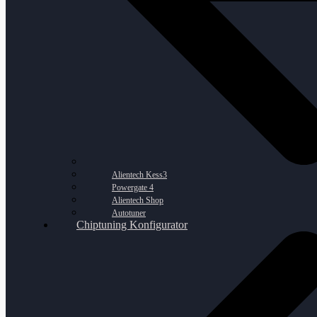
Alientech Kess3
Powergate 4
Alientech Shop
Autotuner
Chiptuning Konfigurator