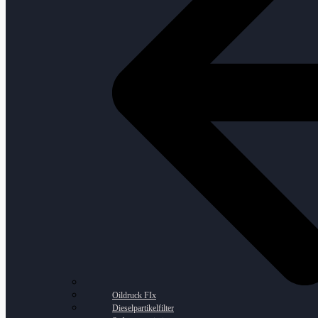
Oildruck FIx
Dieselpartikelfilter