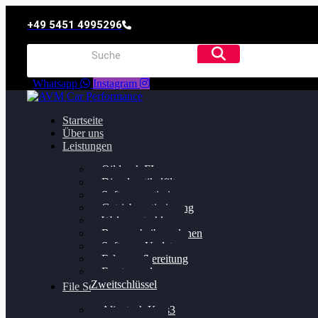
+49 5451 4995296
Whatsapp
Instagram
Startseite
Über uns
Leistungen
Oildruck FIx
Dieselpartikelfilter
Softwareoptimierung
Getriebeoptimierung
Walnussstrahlen
Bremsscheiben planen
Software Update
Felgenaufbereitung
Ersatz- und
Zweitschlüssel
File Service
Alientech Kess3