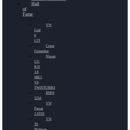
Hall
of
Fame
VW
Golf
6
GTI
Cupra
Formentor
Nissan
GT-
R35
3.8
MK3
V6
TWINTURBO
BMW
525d
VW
Passat
2.0TDI
VW
T6
Multivan