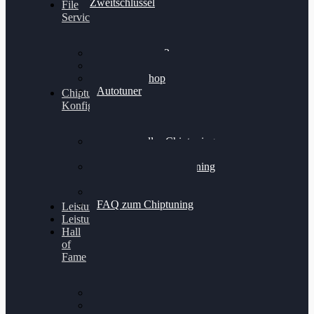
Zweitschlüssel
File
Service
Alientech Kess3
Powergate 4
Alientech Shop
Autotuner
Chiptuning
Konfigurator
Professionelles Chiptuning
für PKWs
Professionelles Chiptuning
für Traktoren & LKW
Softwareoptimierung
FAQ zum Chiptuning
Leistungsmessung
Leistungsprüfstand
Hall
of
Fame
VW Golf 6 GTI
Cupra Formentor