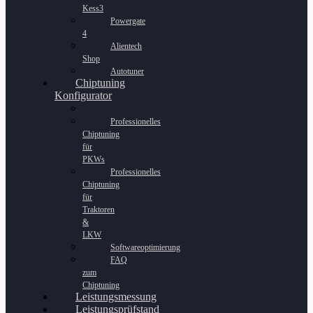
Kess3
Powergate
4
Alientech
Shop
Autotuner
Chiptuning
Konfigurator
Professionelles
Chiptuning
für
PKWs
Professionelles
Chiptuning
für
Traktoren
&
LKW
Softwareoptimierung
FAQ
zum
Chiptuning
Leistungsmessung
Leistungsprüfstand