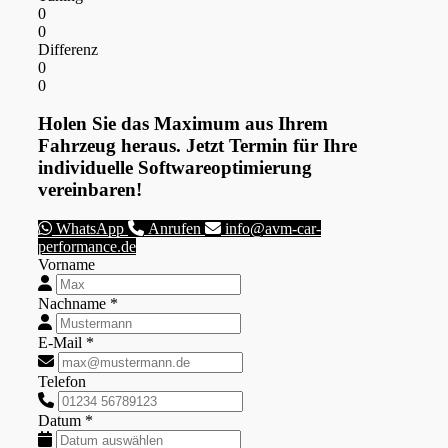
0
0
Differenz
0
0
Holen Sie das Maximum aus Ihrem
Fahrzeug heraus. Jetzt Termin für Ihre
individuelle Softwareoptimierung
vereinbaren!
WhatsApp
Anrufen
info@avm-car-
performance.de
Vorname
Nachname *
E-Mail *
Telefon
Datum *