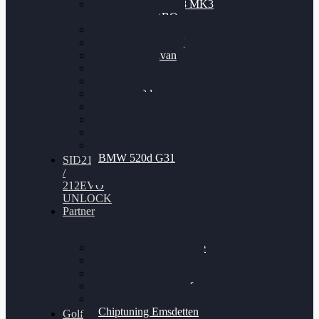
Nissan GT-R35 3.8 MK3
V6 TWINTURBO
BMW 525d
VW Passat 2.0TDI
VW T6 Multivan
BMW 318d
BMW 320d
BMW 120d
Audi S6
Audi A5 3.0TDI
VW Arteon 2.0TSI
VW Passat 110PS
BMW 520d G31
SID212
/
212EVO
UNLOCK
Partner
Bilgenroth Performance
Chiptuning Herzlacke
Chiptuning Duelmen
Chiptuning Schüttorf
Chiptuning Ahaus
Chiptuning Emsdetten
Golf