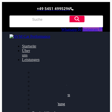
+49 5451 4995296
Whatsapp
Instagram
Startseite
Über
uns
Leistungen
Oildruck FIx
Dieselpartikelfilter
Softwareoptimierung
Getriebeoptimierung
Walnussstrahlen
Bremsscheiben planen
Software Update
Felgenaufbereitung
Ersatz- und