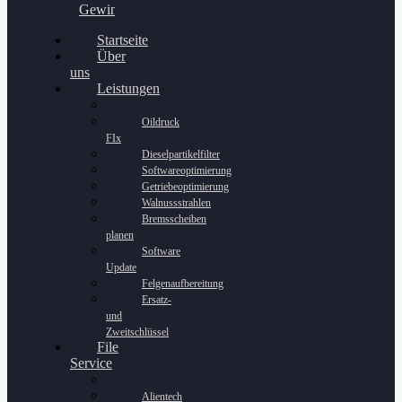
Gewinnspiel
Startseite
Über
uns
Leistungen
Oildruck
FIx
Dieselpartikelfilter
Softwareoptimierung
Getriebeoptimierung
Walnussstrahlen
Bremsscheiben
planen
Software
Update
Felgenaufbereitung
Ersatz-
und
Zweitschlüssel
File
Service
Alientech