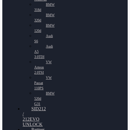
BMW
318d
BMW
320d
BMW
120d
Audi
S6
Audi
A5
3.0TDI
VW
Arteon
2.0TSI
VW
Passat
110PS
BMW
520d
G31
SID212
/
212EVO
UNLOCK
Partner