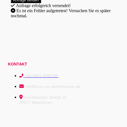
Anfrage erfolgreich versendet!
Es ist ein Fehler aufgetreten! Versuchen Sie es später
nochmal.
KONTAKT
+49 5451 4995296
info@avm-car-performance.de
Glücksburger Straße 31
49477 Ibbenbüren