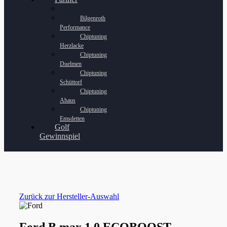
Bilgenroth
Performance
Chiptuning
Herzlacke
Chiptuning
Duelmen
Chiptuning
Schüttorf
Chiptuning
Ahaus
Chiptuning
Emsdetten
Golf
Gewinnspiel
Zurück zur Hersteller-Auswahl
Ford B max 1.0 ECOBOOST