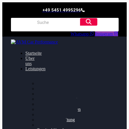
+49 5451 4995296
Whatsapp
Instagram
Startseite
Über
uns
Leistungen
Oildruck FIx
Dieselpartikelfilter
Softwareoptimierung
Getriebeoptimierung
Walnussstrahlen
Bremsscheiben planen
Software Update
Felgenaufbereitung
Ersatz- und