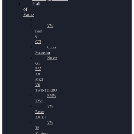
Hall
of
Fame
VW
Golf
6
GTI
Cupra
Formentor
Nissan
GT-
R35
3.8
MK3
V6
TWINTURBO
BMW
525d
VW
Passat
2.0TDI
VW
T6
Multivan