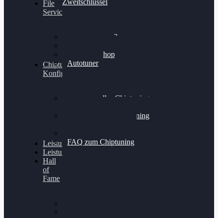
Zweitschlüssel
File
Service
Alientech Kess3
Powergate 4
Alientech Shop
Autotuner
Chiptuning
Konfigurator
Professionelles Chiptuning
für PKWs
Professionelles Chiptuning
für Traktoren & LKW
Softwareoptimierung
FAQ zum Chiptuning
Leistungsmessung
Leistungsprüfstand
Hall
of
Fame
VW Golf 6 GTI
Cupra Formentor