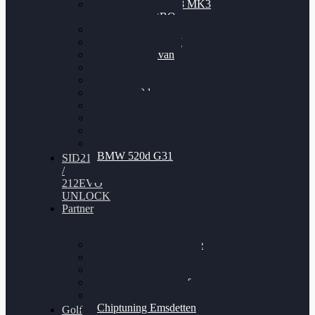
Nissan GT-R35 3.8 MK3
V6 TWINTURBO
BMW 525d
VW Passat 2.0TDI
VW T6 Multivan
BMW 318d
BMW 320d
BMW 120d
Audi S6
Audi A5 3.0TDI
VW Arteon 2.0TSI
VW Passat 110PS
BMW 520d G31
SID212
/
212EVO
UNLOCK
Partner
Bilgenroth Performance
Chiptuning Herzlacke
Chiptuning Duelmen
Chiptuning Schüttorf
Chiptuning Ahaus
Chiptuning Emsdetten
Golf