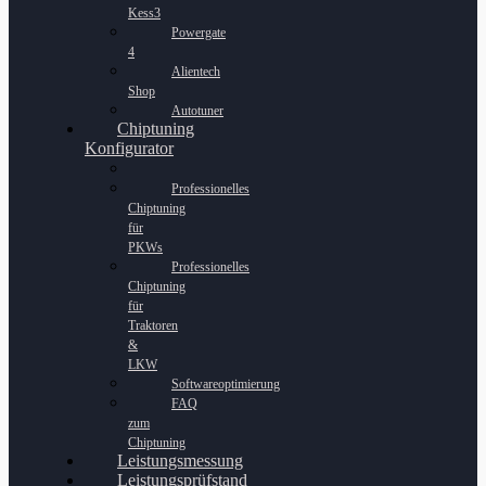
Kess3
Powergate
4
Alientech
Shop
Autotuner
Chiptuning
Konfigurator
Professionelles
Chiptuning
für
PKWs
Professionelles
Chiptuning
für
Traktoren
&
LKW
Softwareoptimierung
FAQ
zum
Chiptuning
Leistungsmessung
Leistungsprüfstand