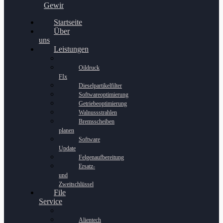
Gewinnspiel
Startseite
Über
uns
Leistungen
Oildruck
FIx
Dieselpartikelfilter
Softwareoptimierung
Getriebeoptimierung
Walnussstrahlen
Bremsscheiben
planen
Software
Update
Felgenaufbereitung
Ersatz-
und
Zweitschlüssel
File
Service
Alientech