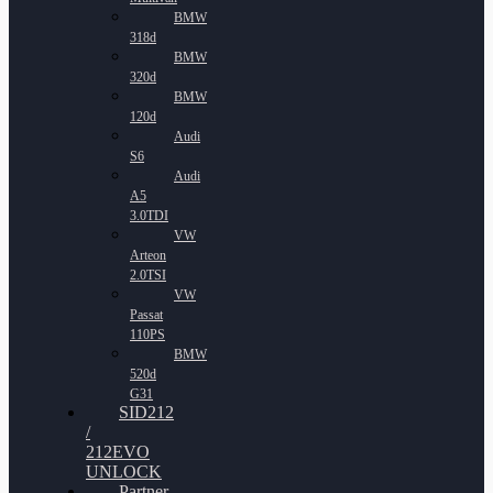
BMW
318d
BMW
320d
BMW
120d
Audi
S6
Audi
A5
3.0TDI
VW
Arteon
2.0TSI
VW
Passat
110PS
BMW
520d
G31
SID212
/
212EVO
UNLOCK
Partner