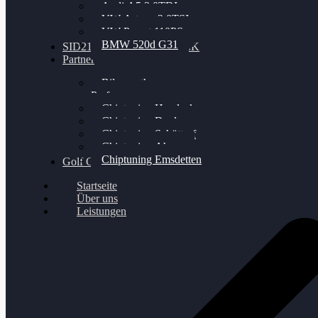
Audi A5 3.0TDI
VW Arteon 2.0TSI
VW Passat 110PS
BMW 520d G31
SID212 / 212EVO UNLOCK
Partner
Bilgenroth
Performance
Chiptuning Herzlacke
Chiptuning Duelmen
Chiptuning Schüttorf
Chiptuning Ahaus
Chiptuning Emsdetten
Golf Gewinnspiel
Startseite
Über uns
Leistungen