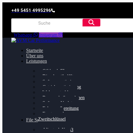
+49 5451 4995296
Whatsapp
Instagram
Startseite
Über uns
Leistungen
Oildruck FIx
Dieselpartikelfilter
Softwareoptimierung
Getriebeoptimierung
Walnussstrahlen
Bremsscheiben planen
Software Update
Felgenaufbereitung
Ersatz- und
Zweitschlüssel
File Service
Alientech Kess3