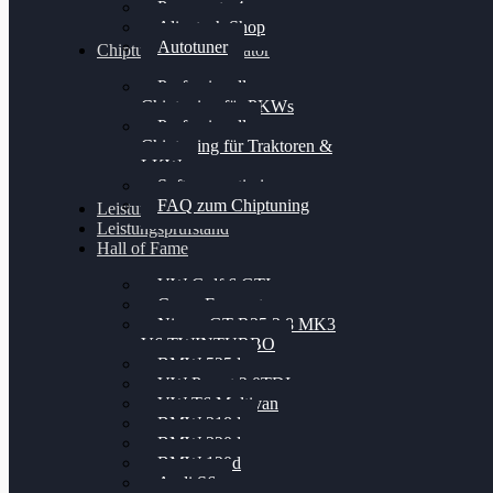
Powergate 4
Alientech Shop
Autotuner
Chiptuning Konfigurator
Professionelles
Chiptuning für PKWs
Professionelles
Chiptuning für Traktoren &
LKW
Softwareoptimierung
FAQ zum Chiptuning
Leistungsmessung
Leistungsprüfstand
Hall of Fame
VW Golf 6 GTI
Cupra Formentor
Nissan GT-R35 3.8 MK3
V6 TWINTURBO
BMW 525d
VW Passat 2.0TDI
VW T6 Multivan
BMW 318d
BMW 320d
BMW 120d
Audi S6