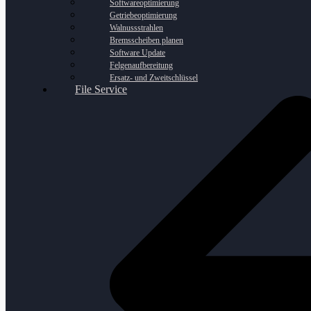
Softwareoptimierung
Getriebeoptimierung
Walnussstrahlen
Bremsscheiben planen
Software Update
Felgenaufbereitung
Ersatz- und Zweitschlüssel
File Service