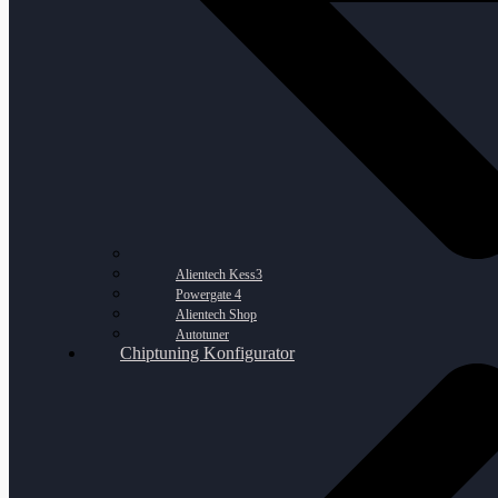
Alientech Kess3
Powergate 4
Alientech Shop
Autotuner
Chiptuning Konfigurator