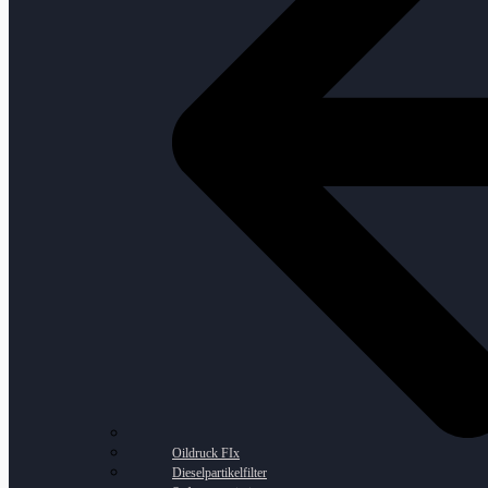
Oildruck FIx
Dieselpartikelfilter