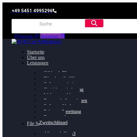
+49 5451 4995296
Whatsapp
Instagram
Startseite
Über uns
Leistungen
Oildruck FIx
Dieselpartikelfilter
Softwareoptimierung
Getriebeoptimierung
Walnussstrahlen
Bremsscheiben planen
Software Update
Felgenaufbereitung
Ersatz- und
Zweitschlüssel
File Service
Alientech Kess3