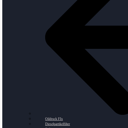
Oildruck FIx
Dieselpartikelfilter