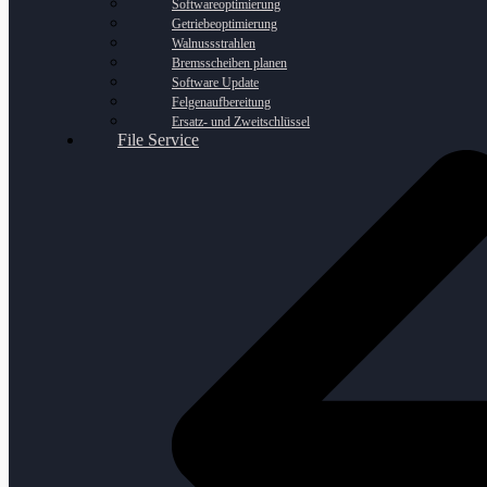
Softwareoptimierung
Getriebeoptimierung
Walnussstrahlen
Bremsscheiben planen
Software Update
Felgenaufbereitung
Ersatz- und Zweitschlüssel
File Service