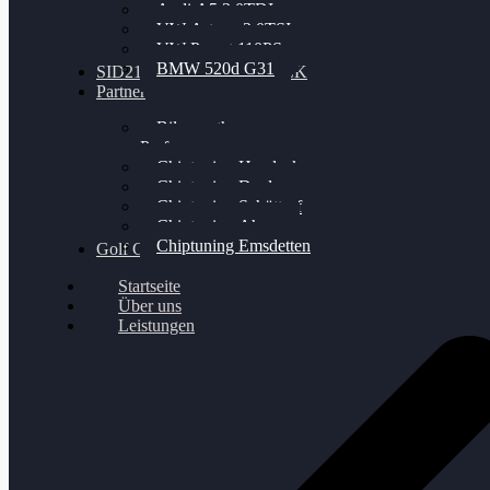
Audi A5 3.0TDI
VW Arteon 2.0TSI
VW Passat 110PS
BMW 520d G31
SID212 / 212EVO UNLOCK
Partner
Bilgenroth
Performance
Chiptuning Herzlacke
Chiptuning Duelmen
Chiptuning Schüttorf
Chiptuning Ahaus
Chiptuning Emsdetten
Golf Gewinnspiel
Startseite
Über uns
Leistungen