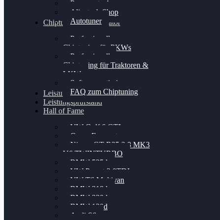
Powergate 4
Alientech Shop
Autotuner
Chiptuning Konfigurator
Professionelles
Chiptuning für PKWs
Professionelles
Chiptuning für Traktoren &
LKW
Softwareoptimierung
FAQ zum Chiptuning
Leistungsmessung
Leistungsprüfstand
Hall of Fame
VW Golf 6 GTI
Cupra Formentor
Nissan GT-R35 3.8 MK3
V6 TWINTURBO
BMW 525d
VW Passat 2.0TDI
VW T6 Multivan
BMW 318d
BMW 320d
BMW 120d
Audi S6