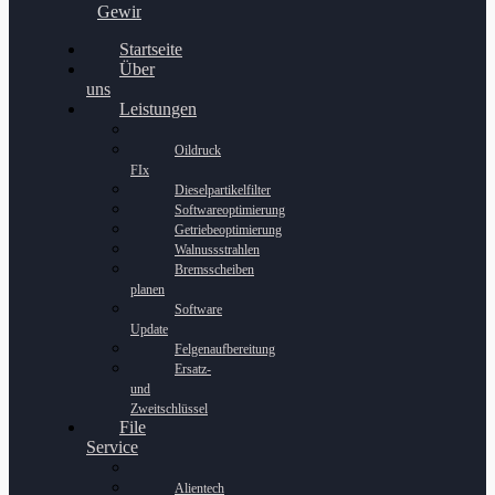
Gewinnspiel
Startseite
Über
uns
Leistungen
Oildruck
FIx
Dieselpartikelfilter
Softwareoptimierung
Getriebeoptimierung
Walnussstrahlen
Bremsscheiben
planen
Software
Update
Felgenaufbereitung
Ersatz-
und
Zweitschlüssel
File
Service
Alientech