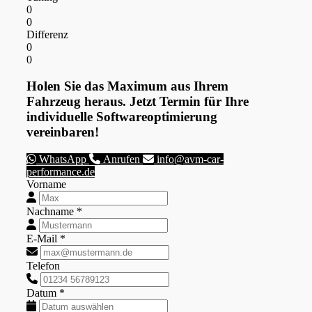
0
0
Differenz
0
0
Holen Sie das Maximum aus Ihrem
Fahrzeug heraus. Jetzt Termin für Ihre
individuelle Softwareoptimierung
vereinbaren!
WhatsApp
Anrufen
info@avm-car-
performance.de
Vorname
Nachname *
E-Mail *
Telefon
Datum *