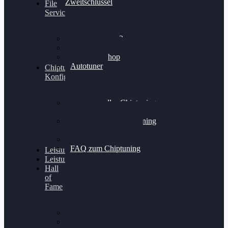
Zweitschlüssel
File
Service
Alientech Kess3
Powergate 4
Alientech Shop
Autotuner
Chiptuning
Konfigurator
Professionelles Chiptuning
für PKWs
Professionelles Chiptuning
für Traktoren & LKW
Softwareoptimierung
FAQ zum Chiptuning
Leistungsmessung
Leistungsprüfstand
Hall
of
Fame
VW Golf 6 GTI
Cupra Formentor