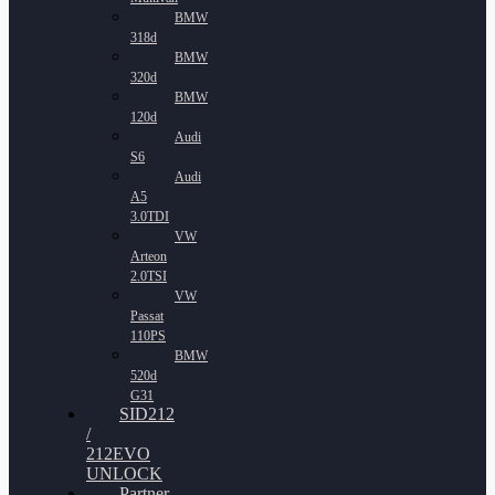
BMW
318d
BMW
320d
BMW
120d
Audi
S6
Audi
A5
3.0TDI
VW
Arteon
2.0TSI
VW
Passat
110PS
BMW
520d
G31
SID212
/
212EVO
UNLOCK
Partner