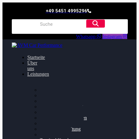
+49 5451 4995296
Whatsapp
Instagram
Startseite
Über
uns
Leistungen
Oildruck FIx
Dieselpartikelfilter
Softwareoptimierung
Getriebeoptimierung
Walnussstrahlen
Bremsscheiben planen
Software Update
Felgenaufbereitung
Ersatz- und