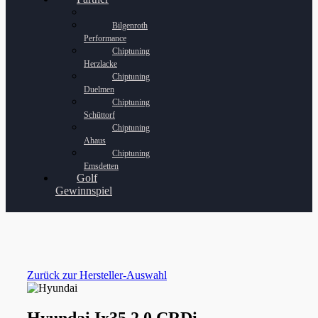
Bilgenroth
Performance
Chiptuning
Herzlacke
Chiptuning
Duelmen
Chiptuning
Schüttorf
Chiptuning
Ahaus
Chiptuning
Emsdetten
Golf
Gewinnspiel
Zurück zur Hersteller-Auswahl
Hyundai Ix35 2.0 CRDi