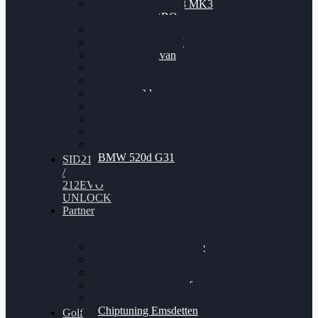
Nissan GT-R35 3.8 MK3
V6 TWINTURBO
BMW 525d
VW Passat 2.0TDI
VW T6 Multivan
BMW 318d
BMW 320d
BMW 120d
Audi S6
Audi A5 3.0TDI
VW Arteon 2.0TSI
VW Passat 110PS
BMW 520d G31
SID212
/
212EVO
UNLOCK
Partner
Bilgenroth Performance
Chiptuning Herzlacke
Chiptuning Duelmen
Chiptuning Schüttorf
Chiptuning Ahaus
Chiptuning Emsdetten
Golf