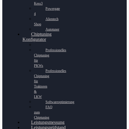
Kess3
Powergate
4
Alientech
Shop
Autotuner
Chiptuning
Konfigurator
Professionelles
Chiptuning
für
PKWs
Professionelles
Chiptuning
für
Traktoren
&
LKW
Softwareoptimierung
FAQ
zum
Chiptuning
Leistungsmessung
Leistungsprüfstand