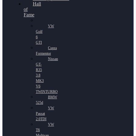
Hall
of
Fame
VW
Golf
6
GTI
Cupra
Formentor
Nissan
GT-
R35
3.8
MK3
V6
TWINTURBO
BMW
525d
VW
Passat
2.0TDI
VW
T6
Multivan