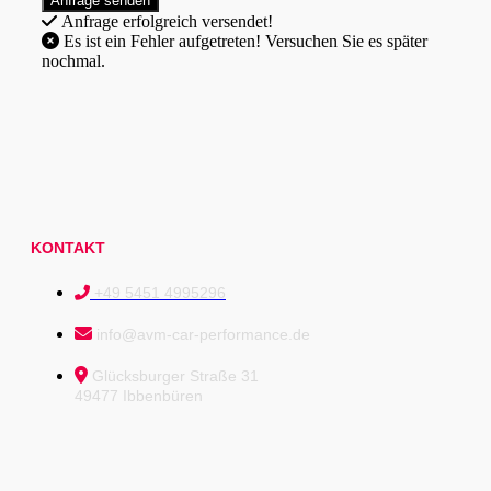
Anfrage erfolgreich versendet!
Es ist ein Fehler aufgetreten! Versuchen Sie es später
nochmal.
KONTAKT
+49 5451 4995296
info@avm-car-performance.de
Glücksburger Straße 31
49477 Ibbenbüren