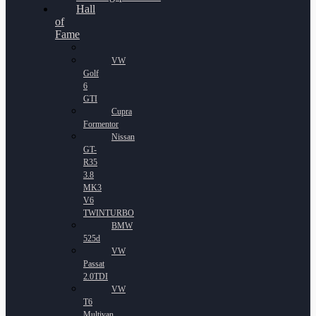
Hall
of
Fame
VW
Golf
6
GTI
Cupra
Formentor
Nissan
GT-
R35
3.8
MK3
V6
TWINTURBO
BMW
525d
VW
Passat
2.0TDI
VW
T6
Multivan