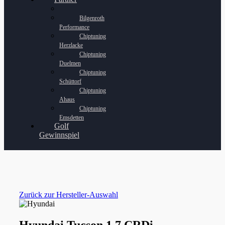
Bilgenroth
Performance
Chiptuning
Herzlacke
Chiptuning
Duelmen
Chiptuning
Schüttorf
Chiptuning
Ahaus
Chiptuning
Emsdetten
Golf
Gewinnspiel
Zurück zur Hersteller-Auswahl
Hyundai Tucson 1.7 CRDi