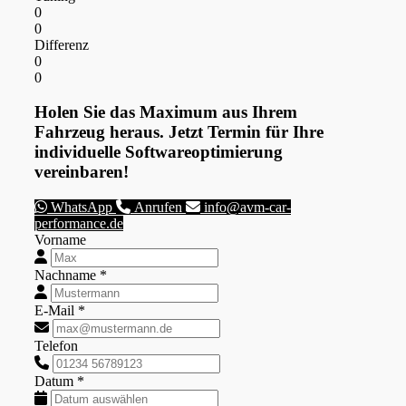
0
0
Differenz
0
0
Holen Sie das Maximum aus Ihrem
Fahrzeug heraus. Jetzt Termin für Ihre
individuelle Softwareoptimierung
vereinbaren!
WhatsApp
Anrufen
info@avm-car-
performance.de
Vorname
Nachname *
E-Mail *
Telefon
Datum *