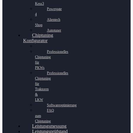
Kess3
Powergate
4
Alientech
Shop
Autotuner
Chiptuning
Konfigurator
Professionelles
Chiptuning
für
PKWs
Professionelles
Chiptuning
für
Traktoren
&
LKW
Softwareoptimierung
FAQ
zum
Chiptuning
Leistungsmessung
Leistungsprüfstand