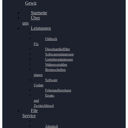
Gewinnspiel
Startseite
Über
uns
Leistungen
Oildruck
FIx
Dieselpartikelfilter
Softwareoptimierung
Getriebeoptimierung
Walnussstrahlen
Bremsscheiben
planen
Software
Update
Felgenaufbereitung
Ersatz-
und
Zweitschlüssel
File
Service
Alientech