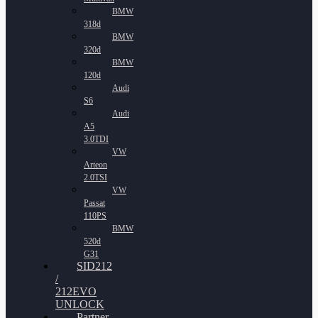
BMW
318d
BMW
320d
BMW
120d
Audi
S6
Audi
A5
3.0TDI
VW
Arteon
2.0TSI
VW
Passat
110PS
BMW
520d
G31
SID212
/
212EVO
UNLOCK
Partner