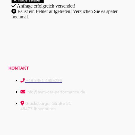
Anfrage erfolgreich versendet!
Es ist ein Fehler aufgetreten! Versuchen Sie es später
nochmal.
KONTAKT
+49 5451 4995296
info@avm-car-performance.de
Glücksburger Straße 31
49477 Ibbenbüren