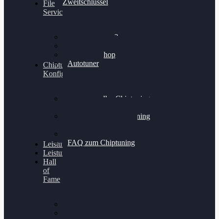
Zweitschlüssel
File
Service
Alientech Kess3
Powergate 4
Alientech Shop
Autotuner
Chiptuning
Konfigurator
Professionelles Chiptuning
für PKWs
Professionelles Chiptuning
für Traktoren & LKW
Softwareoptimierung
FAQ zum Chiptuning
Leistungsmessung
Leistungsprüfstand
Hall
of
Fame
VW Golf 6 GTI
Cupra Formentor