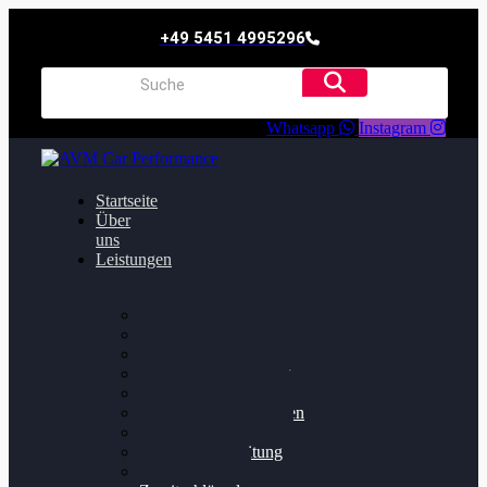
+49 5451 4995296
Whatsapp
Instagram
Startseite
Über
uns
Leistungen
Oildruck FIx
Dieselpartikelfilter
Softwareoptimierung
Getriebeoptimierung
Walnussstrahlen
Bremsscheiben planen
Software Update
Felgenaufbereitung
Ersatz- und