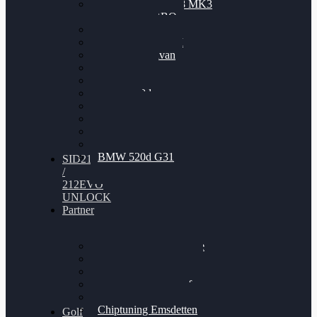
Nissan GT-R35 3.8 MK3
V6 TWINTURBO
BMW 525d
VW Passat 2.0TDI
VW T6 Multivan
BMW 318d
BMW 320d
BMW 120d
Audi S6
Audi A5 3.0TDI
VW Arteon 2.0TSI
VW Passat 110PS
BMW 520d G31
SID212
/
212EVO
UNLOCK
Partner
Bilgenroth Performance
Chiptuning Herzlacke
Chiptuning Duelmen
Chiptuning Schüttorf
Chiptuning Ahaus
Chiptuning Emsdetten
Golf