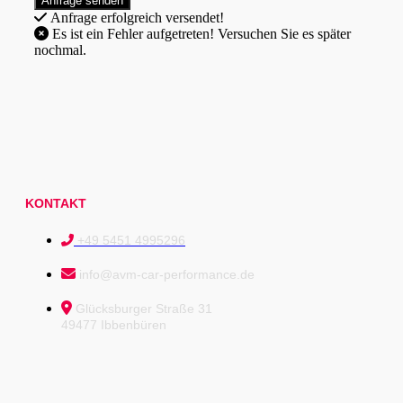
Anfrage erfolgreich versendet!
Es ist ein Fehler aufgetreten! Versuchen Sie es später
nochmal.
KONTAKT
+49 5451 4995296
info@avm-car-performance.de
Glücksburger Straße 31
49477 Ibbenbüren