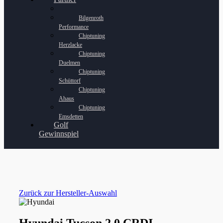
Bilgenroth
Performance
Chiptuning
Herzlacke
Chiptuning
Duelmen
Chiptuning
Schüttorf
Chiptuning
Ahaus
Chiptuning
Emsdetten
Golf
Gewinnspiel
Zurück zur Hersteller-Auswahl
Hyundai Tucson 2.0 CRDI