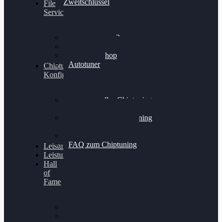
Zweitschlüssel
File
Service
Alientech Kess3
Powergate 4
Alientech Shop
Autotuner
Chiptuning
Konfigurator
Professionelles Chiptuning
für PKWs
Professionelles Chiptuning
für Traktoren & LKW
Softwareoptimierung
FAQ zum Chiptuning
Leistungsmessung
Leistungsprüfstand
Hall
of
Fame
VW Golf 6 GTI
Cupra Formentor