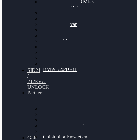
Nissan GT-R35 3.8 MK3
V6 TWINTURBO
BMW 525d
VW Passat 2.0TDI
VW T6 Multivan
BMW 318d
BMW 320d
BMW 120d
Audi S6
Audi A5 3.0TDI
VW Arteon 2.0TSI
VW Passat 110PS
BMW 520d G31
SID212
/
212EVO
UNLOCK
Partner
Bilgenroth Performance
Chiptuning Herzlacke
Chiptuning Duelmen
Chiptuning Schüttorf
Chiptuning Ahaus
Chiptuning Emsdetten
Golf