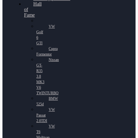
Hall
of
Fame
VW
Golf
6
GTI
Cupra
Formentor
Nissan
GT-
R35
3.8
MK3
V6
TWINTURBO
BMW
525d
VW
Passat
2.0TDI
VW
T6
Multivan