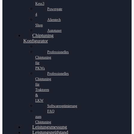
Kess3
Powergate
4
Alientech
Shop
Autotuner
Chiptuning
Konfigurator
Professionelles
Chiptuning
für
PKWs
Professionelles
Chiptuning
für
Traktoren
&
LKW
Softwareoptimierung
FAQ
zum
Chiptuning
Leistungsmessung
Leistungsprüfstand