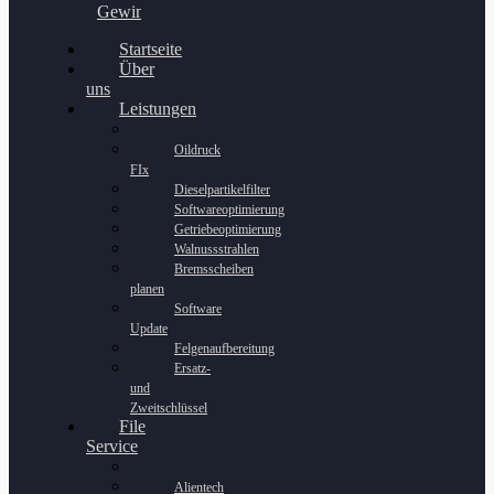
Gewinnspiel
Startseite
Über
uns
Leistungen
Oildruck
FIx
Dieselpartikelfilter
Softwareoptimierung
Getriebeoptimierung
Walnussstrahlen
Bremsscheiben
planen
Software
Update
Felgenaufbereitung
Ersatz-
und
Zweitschlüssel
File
Service
Alientech