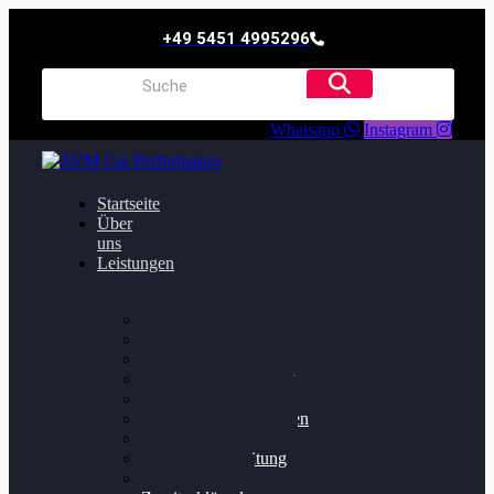
+49 5451 4995296
Whatsapp
Instagram
Startseite
Über
uns
Leistungen
Oildruck FIx
Dieselpartikelfilter
Softwareoptimierung
Getriebeoptimierung
Walnussstrahlen
Bremsscheiben planen
Software Update
Felgenaufbereitung
Ersatz- und