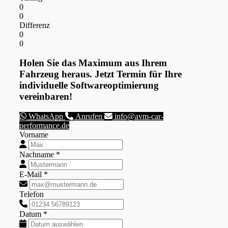
0
0
Differenz
0
0
Holen Sie das Maximum aus Ihrem
Fahrzeug heraus. Jetzt Termin für Ihre
individuelle Softwareoptimierung
vereinbaren!
WhatsApp
Anrufen
info@avm-car-
performance.de
Vorname
Nachname *
E-Mail *
Telefon
Datum *