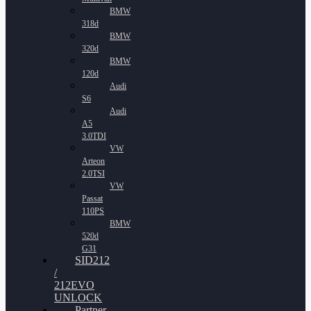
BMW
318d
BMW
320d
BMW
120d
Audi
S6
Audi
A5
3.0TDI
VW
Arteon
2.0TSI
VW
Passat
110PS
BMW
520d
G31
SID212
/
212EVO
UNLOCK
Partner