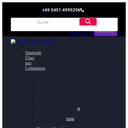
+49 5451 4995296
Whatsapp
Instagram
Startseite
Über
uns
Leistungen
Oildruck FIx
Dieselpartikelfilter
Softwareoptimierung
Getriebeoptimierung
Walnussstrahlen
Bremsscheiben planen
Software Update
Felgenaufbereitung
Ersatz- und