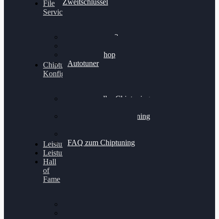
Zweitschlüssel
File
Service
Alientech Kess3
Powergate 4
Alientech Shop
Autotuner
Chiptuning
Konfigurator
Professionelles Chiptuning
für PKWs
Professionelles Chiptuning
für Traktoren & LKW
Softwareoptimierung
FAQ zum Chiptuning
Leistungsmessung
Leistungsprüfstand
Hall
of
Fame
VW Golf 6 GTI
Cupra Formentor