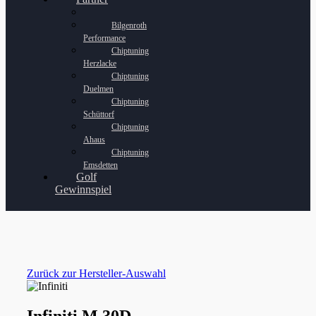
Bilgenroth
Performance
Chiptuning
Herzlacke
Chiptuning
Duelmen
Chiptuning
Schüttorf
Chiptuning
Ahaus
Chiptuning
Emsdetten
Golf
Gewinnspiel
Zurück zur Hersteller-Auswahl
Infiniti M 30D