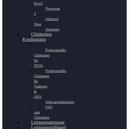
Kess3
Powergate
4
Alientech
Shop
Autotuner
Chiptuning
Konfigurator
Professionelles
Chiptuning
für
PKWs
Professionelles
Chiptuning
für
Traktoren
&
LKW
Softwareoptimierung
FAQ
zum
Chiptuning
Leistungsmessung
Leistungsprüfstand