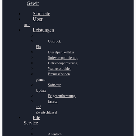
Gewinnspiel
Startseite
Über
uns
Leistungen
Oildruck
FIx
Dieselpartikelfilter
Softwareoptimierung
Getriebeoptimierung
Walnussstrahlen
Bremsscheiben
planen
Software
Update
Felgenaufbereitung
Ersatz-
und
Zweitschlüssel
File
Service
Alientech