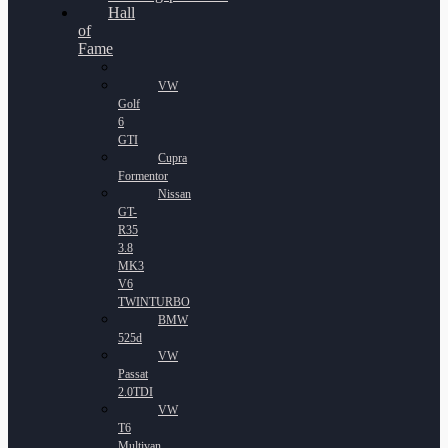
Hall
of
Fame
VW
Golf
6
GTI
Cupra
Formentor
Nissan
GT-
R35
3.8
MK3
V6
TWINTURBO
BMW
525d
VW
Passat
2.0TDI
VW
T6
Multivan