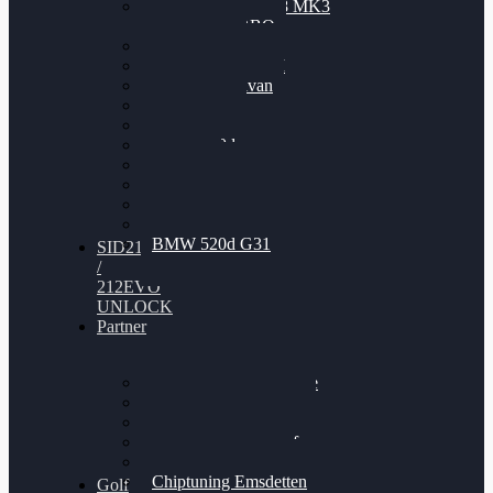
Nissan GT-R35 3.8 MK3
V6 TWINTURBO
BMW 525d
VW Passat 2.0TDI
VW T6 Multivan
BMW 318d
BMW 320d
BMW 120d
Audi S6
Audi A5 3.0TDI
VW Arteon 2.0TSI
VW Passat 110PS
BMW 520d G31
SID212
/
212EVO
UNLOCK
Partner
Bilgenroth Performance
Chiptuning Herzlacke
Chiptuning Duelmen
Chiptuning Schüttorf
Chiptuning Ahaus
Chiptuning Emsdetten
Golf