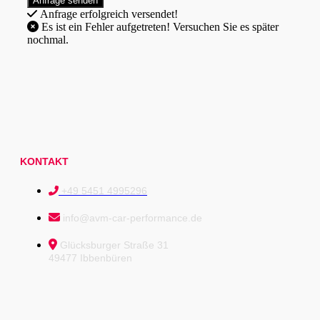
Anfrage erfolgreich versendet!
Es ist ein Fehler aufgetreten! Versuchen Sie es später
nochmal.
KONTAKT
+49 5451 4995296
info@avm-car-performance.de
Glücksburger Straße 31
49477 Ibbenbüren