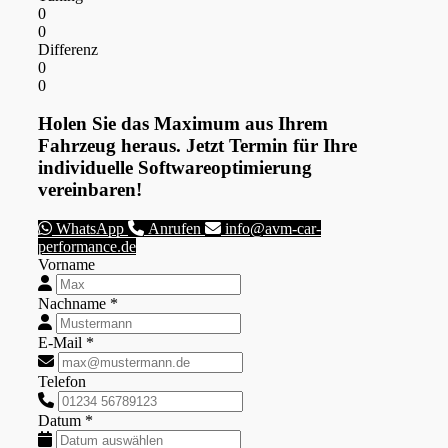
0
0
Differenz
0
0
Holen Sie das Maximum aus Ihrem
Fahrzeug heraus. Jetzt Termin für Ihre
individuelle Softwareoptimierung
vereinbaren!
WhatsApp
Anrufen
info@avm-car-
performance.de
Vorname
Nachname *
E-Mail *
Telefon
Datum *