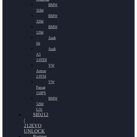
BMW
318d
BMW
320d
BMW
120d
Audi
S6
Audi
A5
3.0TDI
VW
Arteon
2.0TSI
VW
Passat
110PS
BMW
520d
G31
SID212
/
212EVO
UNLOCK
Partner