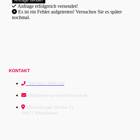
Anfrage erfolgreich versendet!
Es ist ein Fehler aufgetreten! Versuchen Sie es später
nochmal.
KONTAKT
+49 5451 4995296
info@avm-car-performance.de
Glücksburger Straße 31
49477 Ibbenbüren