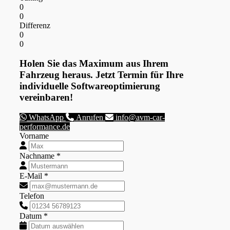
0
0
Differenz
0
0
Holen Sie das Maximum aus Ihrem
Fahrzeug heraus. Jetzt Termin für Ihre
individuelle Softwareoptimierung
vereinbaren!
WhatsApp
Anrufen
info@avm-car-
performance.de
Vorname
Nachname *
E-Mail *
Telefon
Datum *