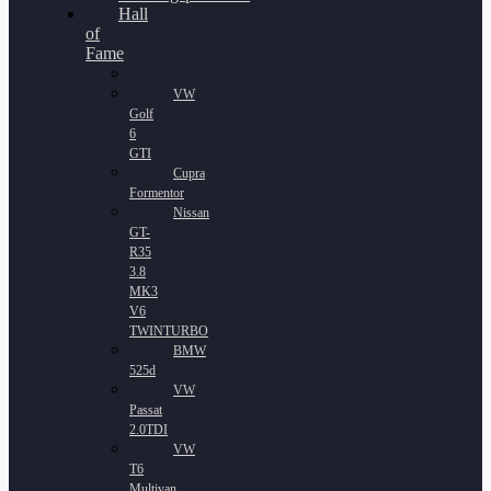
Hall
of
Fame
VW
Golf
6
GTI
Cupra
Formentor
Nissan
GT-
R35
3.8
MK3
V6
TWINTURBO
BMW
525d
VW
Passat
2.0TDI
VW
T6
Multivan