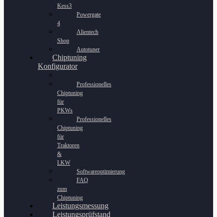
Kess3
Powergate
4
Alientech
Shop
Autotuner
Chiptuning
Konfigurator
Professionelles
Chiptuning
für
PKWs
Professionelles
Chiptuning
für
Traktoren
&
LKW
Softwareoptimierung
FAQ
zum
Chiptuning
Leistungsmessung
Leistungsprüfstand