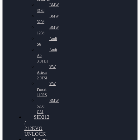
BMW
318d
BMW
320d
BMW
120d
Audi
S6
Audi
A5
3.0TDI
VW
Arteon
2.0TSI
VW
Passat
110PS
BMW
520d
G31
SID212
/
212EVO
UNLOCK
Partner