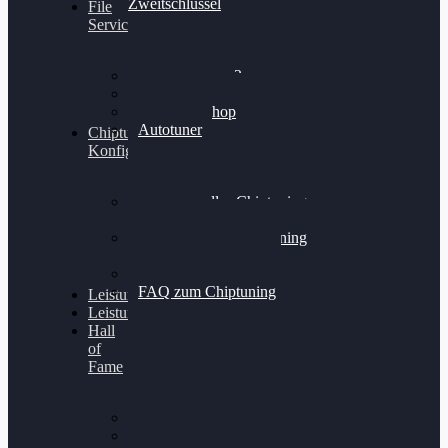
Zweitschlüssel
File
Service
Alientech Kess3
Powergate 4
Alientech Shop
Autotuner
Chiptuning
Konfigurator
Professionelles Chiptuning
für PKWs
Professionelles Chiptuning
für Traktoren & LKW
Softwareoptimierung
FAQ zum Chiptuning
Leistungsmessung
Leistungsprüfstand
Hall
of
Fame
VW Golf 6 GTI
Cupra Formentor