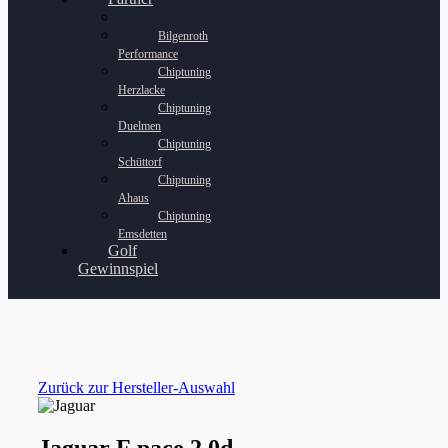
Bilgenroth
Performance
Chiptuning
Herzlacke
Chiptuning
Duelmen
Chiptuning
Schüttorf
Chiptuning
Ahaus
Chiptuning
Emsdetten
Golf
Gewinnspiel
Zurück zur Hersteller-Auswahl
Jaguar F pace 2.0d