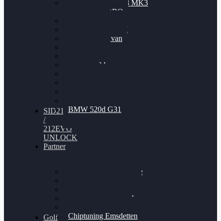
Nissan GT-R35 3.8 MK3
V6 TWINTURBO
BMW 525d
VW Passat 2.0TDI
VW T6 Multivan
BMW 318d
BMW 320d
BMW 120d
Audi S6
Audi A5 3.0TDI
VW Arteon 2.0TSI
VW Passat 110PS
BMW 520d G31
SID212
/
212EVO
UNLOCK
Partner
Bilgenroth Performance
Chiptuning Herzlacke
Chiptuning Duelmen
Chiptuning Schüttorf
Chiptuning Ahaus
Chiptuning Emsdetten
Golf