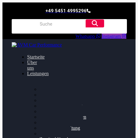
+49 5451 4995296
Whatsapp
Instagram
Startseite
Über
uns
Leistungen
Oildruck FIx
Dieselpartikelfilter
Softwareoptimierung
Getriebeoptimierung
Walnussstrahlen
Bremsscheiben planen
Software Update
Felgenaufbereitung
Ersatz- und