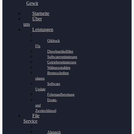
Gewinnspiel
Startseite
Über
uns
Leistungen
Oildruck
FIx
Dieselpartikelfilter
Softwareoptimierung
Getriebeoptimierung
Walnussstrahlen
Bremsscheiben
planen
Software
Update
Felgenaufbereitung
Ersatz-
und
Zweitschlüssel
File
Service
Alientech