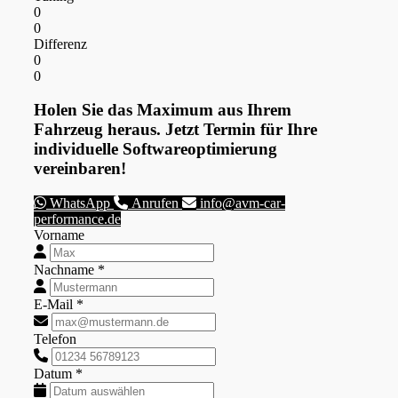
0
0
Differenz
0
0
Holen Sie das Maximum aus Ihrem
Fahrzeug heraus. Jetzt Termin für Ihre
individuelle Softwareoptimierung
vereinbaren!
WhatsApp
Anrufen
info@avm-car-
performance.de
Vorname
Nachname *
E-Mail *
Telefon
Datum *