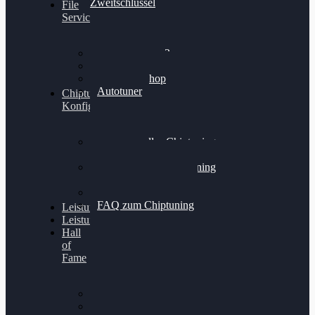
Zweitschlüssel
File
Service
Alientech Kess3
Powergate 4
Alientech Shop
Autotuner
Chiptuning
Konfigurator
Professionelles Chiptuning
für PKWs
Professionelles Chiptuning
für Traktoren & LKW
Softwareoptimierung
FAQ zum Chiptuning
Leistungsmessung
Leistungsprüfstand
Hall
of
Fame
VW Golf 6 GTI
Cupra Formentor