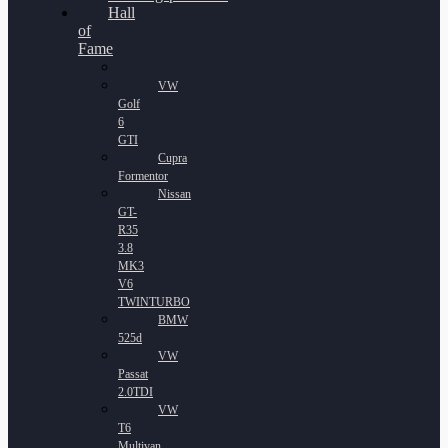
Hall
of
Fame
VW
Golf
6
GTI
Cupra
Formentor
Nissan
GT-
R35
3.8
MK3
V6
TWINTURBO
BMW
525d
VW
Passat
2.0TDI
VW
T6
Multivan