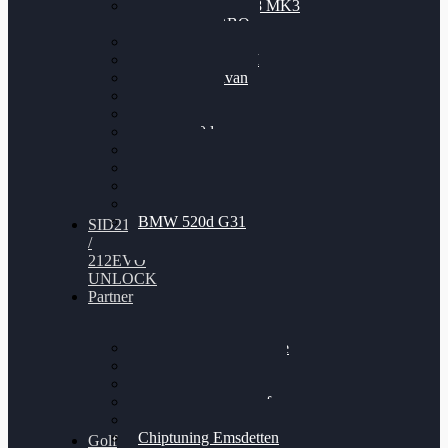
Nissan GT-R35 3.8 MK3
V6 TWINTURBO
BMW 525d
VW Passat 2.0TDI
VW T6 Multivan
BMW 318d
BMW 320d
BMW 120d
Audi S6
Audi A5 3.0TDI
VW Arteon 2.0TSI
VW Passat 110PS
BMW 520d G31
SID212
/
212EVO
UNLOCK
Partner
Bilgenroth Performance
Chiptuning Herzlacke
Chiptuning Duelmen
Chiptuning Schüttorf
Chiptuning Ahaus
Chiptuning Emsdetten
Golf