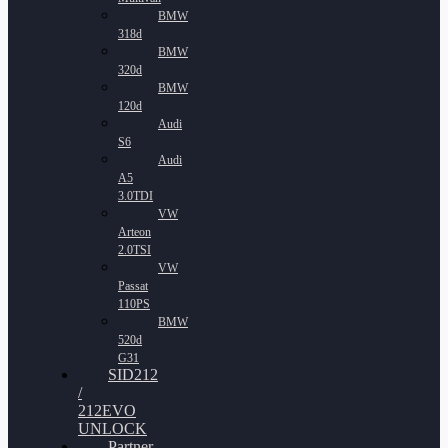
BMW
318d
BMW
320d
BMW
120d
Audi
S6
Audi
A5
3.0TDI
VW
Arteon
2.0TSI
VW
Passat
110PS
BMW
520d
G31
SID212
/
212EVO
UNLOCK
Partner