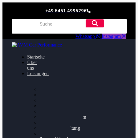
+49 5451 4995296
Whatsapp
Instagram
Startseite
Über
uns
Leistungen
Oildruck FIx
Dieselpartikelfilter
Softwareoptimierung
Getriebeoptimierung
Walnussstrahlen
Bremsscheiben planen
Software Update
Felgenaufbereitung
Ersatz- und