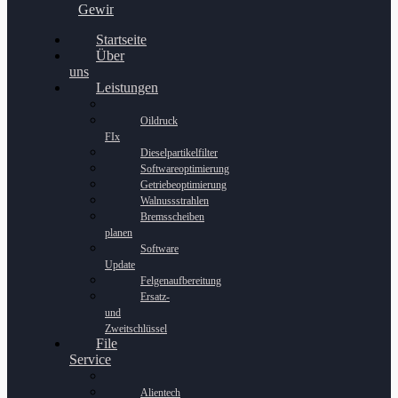
Gewinnspiel
Startseite
Über
uns
Leistungen
Oildruck
FIx
Dieselpartikelfilter
Softwareoptimierung
Getriebeoptimierung
Walnussstrahlen
Bremsscheiben
planen
Software
Update
Felgenaufbereitung
Ersatz-
und
Zweitschlüssel
File
Service
Alientech