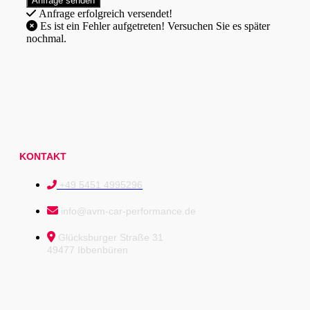
Anfrage erfolgreich versendet!
Es ist ein Fehler aufgetreten! Versuchen Sie es später
nochmal.
KONTAKT
+49 5451 4995296
info@avm-car-performance.de
Glücksburger Straße 31
49477 Ibbenbüren