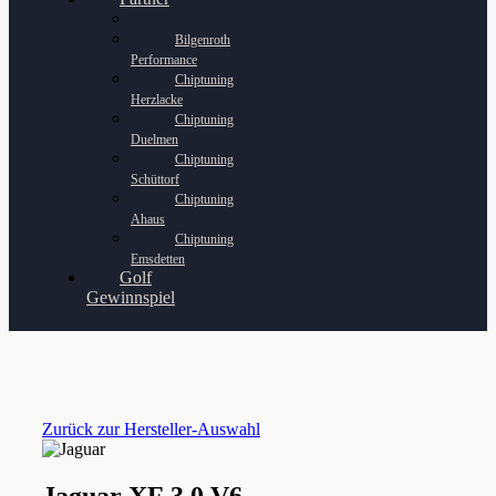
Bilgenroth
Performance
Chiptuning
Herzlacke
Chiptuning
Duelmen
Chiptuning
Schüttorf
Chiptuning
Ahaus
Chiptuning
Emsdetten
Golf
Gewinnspiel
Zurück zur Hersteller-Auswahl
Jaguar XF 3.0 V6