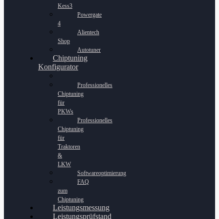
Kess3
Powergate
4
Alientech
Shop
Autotuner
Chiptuning
Konfigurator
Professionelles
Chiptuning
für
PKWs
Professionelles
Chiptuning
für
Traktoren
&
LKW
Softwareoptimierung
FAQ
zum
Chiptuning
Leistungsmessung
Leistungsprüfstand