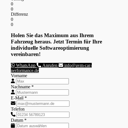
0
0
Differenz
0
0
Holen Sie das Maximum aus Ihrem
Fahrzeug heraus. Jetzt Termin für Ihre
individuelle Softwareoptimierung
vereinbaren!
WhatsApp
Anrufen
info@avm-car-
performance.de
Vorname
Nachname *
E-Mail *
Telefon
Datum *