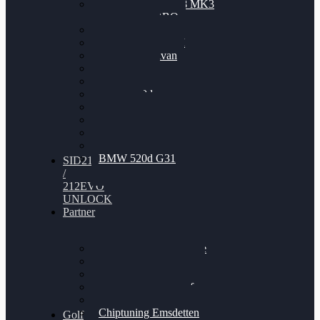
Nissan GT-R35 3.8 MK3
V6 TWINTURBO
BMW 525d
VW Passat 2.0TDI
VW T6 Multivan
BMW 318d
BMW 320d
BMW 120d
Audi S6
Audi A5 3.0TDI
VW Arteon 2.0TSI
VW Passat 110PS
BMW 520d G31
SID212
/
212EVO
UNLOCK
Partner
Bilgenroth Performance
Chiptuning Herzlacke
Chiptuning Duelmen
Chiptuning Schüttorf
Chiptuning Ahaus
Chiptuning Emsdetten
Golf