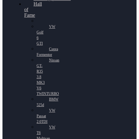
Hall
of
Fame
VW
Golf
6
GTI
Cupra
Formentor
Nissan
GT-
R35
3.8
MK3
V6
TWINTURBO
BMW
525d
VW
Passat
2.0TDI
VW
T6
Multivan