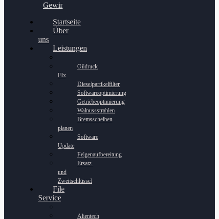
Gewinnspiel
Startseite
Über
uns
Leistungen
Oildruck
FIx
Dieselpartikelfilter
Softwareoptimierung
Getriebeoptimierung
Walnussstrahlen
Bremsscheiben
planen
Software
Update
Felgenaufbereitung
Ersatz-
und
Zweitschlüssel
File
Service
Alientech