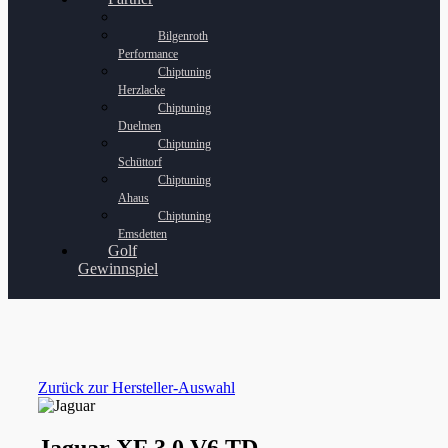
Bilgenroth
Performance
Chiptuning
Herzlacke
Chiptuning
Duelmen
Chiptuning
Schüttorf
Chiptuning
Ahaus
Chiptuning
Emsdetten
Golf
Gewinnspiel
Zurück zur Hersteller-Auswahl
Jaguar XF 3.0 V6 TD