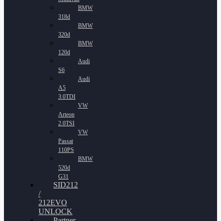
BMW
318d
BMW
320d
BMW
120d
Audi
S6
Audi
A5
3.0TDI
VW
Arteon
2.0TSI
VW
Passat
110PS
BMW
520d
G31
SID212
/
212EVO
UNLOCK
Partner