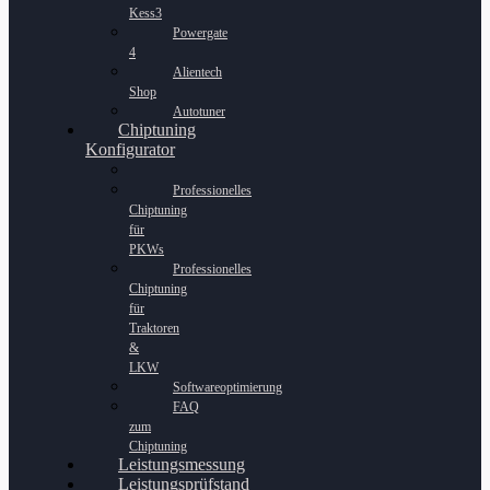
Kess3
Powergate
4
Alientech
Shop
Autotuner
Chiptuning
Konfigurator
Professionelles
Chiptuning
für
PKWs
Professionelles
Chiptuning
für
Traktoren
&
LKW
Softwareoptimierung
FAQ
zum
Chiptuning
Leistungsmessung
Leistungsprüfstand