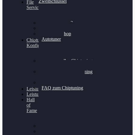
Zweitschlüssel
File
Service
Alientech Kess3
Powergate 4
Alientech Shop
Autotuner
Chiptuning
Konfigurator
Professionelles Chiptuning
für PKWs
Professionelles Chiptuning
für Traktoren & LKW
Softwareoptimierung
FAQ zum Chiptuning
Leistungsmessung
Leistungsprüfstand
Hall
of
Fame
VW Golf 6 GTI
Cupra Formentor