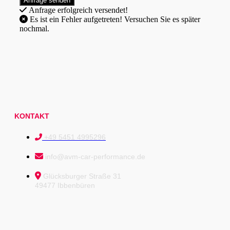
Anfrage erfolgreich versendet!
Es ist ein Fehler aufgetreten! Versuchen Sie es später
nochmal.
KONTAKT
+49 5451 4995296
info@avm-car-performance.de
Glücksburger Straße 31
49477 Ibbenbüren