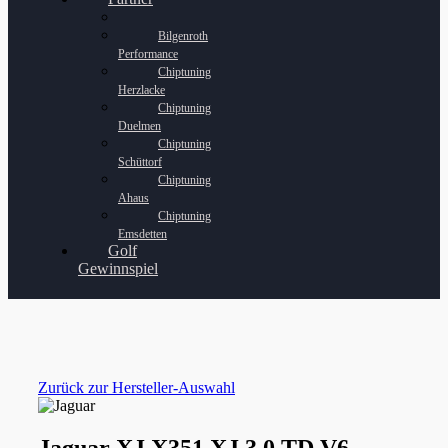
Bilgenroth
Performance
Chiptuning
Herzlacke
Chiptuning
Duelmen
Chiptuning
Schüttorf
Chiptuning
Ahaus
Chiptuning
Emsdetten
Golf
Gewinnspiel
Zurück zur Hersteller-Auswahl
Jaguar XJ X351 XJ 3.0 TD V6