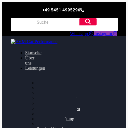
+49 5451 4995296
Whatsapp
Instagram
Startseite
Über
uns
Leistungen
Oildruck FIx
Dieselpartikelfilter
Softwareoptimierung
Getriebeoptimierung
Walnussstrahlen
Bremsscheiben planen
Software Update
Felgenaufbereitung
Ersatz- und