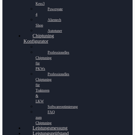
Kess3
Powergate
4
Alientech
Shop
Autotuner
Chiptuning
Konfigurator
Professionelles
Chiptuning
für
PKWs
Professionelles
Chiptuning
für
Traktoren
&
LKW
Softwareoptimierung
FAQ
zum
Chiptuning
Leistungsmessung
Leistungsprüfstand