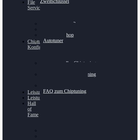
Zweitschlüssel
File
Service
Alientech Kess3
Powergate 4
Alientech Shop
Autotuner
Chiptuning
Konfigurator
Professionelles Chiptuning
für PKWs
Professionelles Chiptuning
für Traktoren & LKW
Softwareoptimierung
FAQ zum Chiptuning
Leistungsmessung
Leistungsprüfstand
Hall
of
Fame
VW Golf 6 GTI
Cupra Formentor