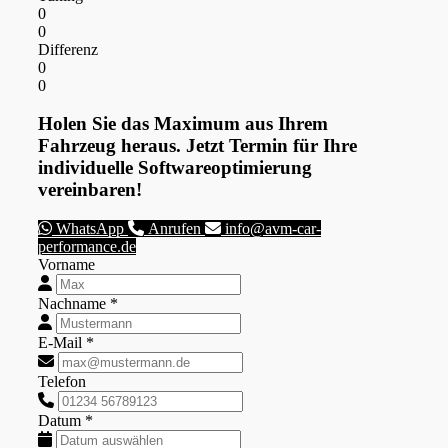
0
0
Differenz
0
0
Holen Sie das Maximum aus Ihrem
Fahrzeug heraus. Jetzt Termin für Ihre
individuelle Softwareoptimierung
vereinbaren!
WhatsApp
Anrufen
info@avm-car-
performance.de
Vorname
Nachname *
E-Mail *
Telefon
Datum *