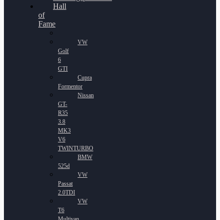
Hall
of
Fame
VW
Golf
6
GTI
Cupra
Formentor
Nissan
GT-
R35
3.8
MK3
V6
TWINTURBO
BMW
525d
VW
Passat
2.0TDI
VW
T6
Multivan