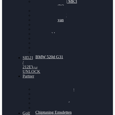
Nissan GT-R35 3.8 MK3
V6 TWINTURBO
BMW 525d
VW Passat 2.0TDI
VW T6 Multivan
BMW 318d
BMW 320d
BMW 120d
Audi S6
Audi A5 3.0TDI
VW Arteon 2.0TSI
VW Passat 110PS
BMW 520d G31
SID212
/
212EVO
UNLOCK
Partner
Bilgenroth Performance
Chiptuning Herzlacke
Chiptuning Duelmen
Chiptuning Schüttorf
Chiptuning Ahaus
Chiptuning Emsdetten
Golf