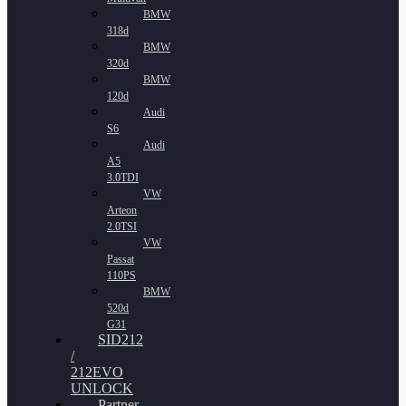
BMW
318d
BMW
320d
BMW
120d
Audi
S6
Audi
A5
3.0TDI
VW
Arteon
2.0TSI
VW
Passat
110PS
BMW
520d
G31
SID212
/
212EVO
UNLOCK
Partner