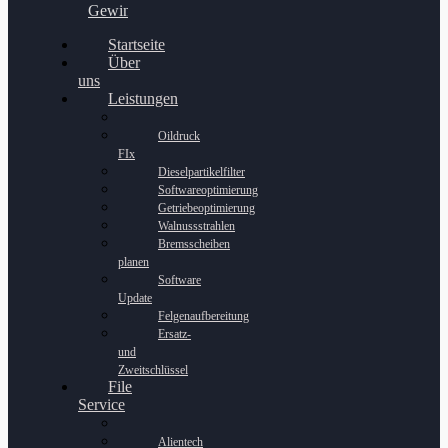
Gewinnspiel
Startseite
Über
uns
Leistungen
Oildruck
FIx
Dieselpartikelfilter
Softwareoptimierung
Getriebeoptimierung
Walnussstrahlen
Bremsscheiben
planen
Software
Update
Felgenaufbereitung
Ersatz-
und
Zweitschlüssel
File
Service
Alientech