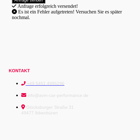
Anfrage erfolgreich versendet!
Es ist ein Fehler aufgetreten! Versuchen Sie es später
nochmal.
KONTAKT
+49 5451 4995296
info@avm-car-performance.de
Glücksburger Straße 31
49477 Ibbenbüren