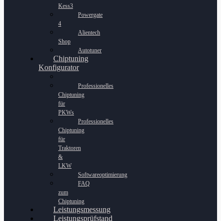
Kess3
Powergate
4
Alientech
Shop
Autotuner
Chiptuning
Konfigurator
Professionelles
Chiptuning
für
PKWs
Professionelles
Chiptuning
für
Traktoren
&
LKW
Softwareoptimierung
FAQ
zum
Chiptuning
Leistungsmessung
Leistungsprüfstand