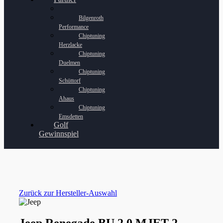
Bilgenroth
Performance
Chiptuning
Herzlacke
Chiptuning
Duelmen
Chiptuning
Schüttorf
Chiptuning
Ahaus
Chiptuning
Emsdetten
Golf
Gewinnspiel
Zurück zur Hersteller-Auswahl
Jeep Renegade BU 2.0 MJET 2