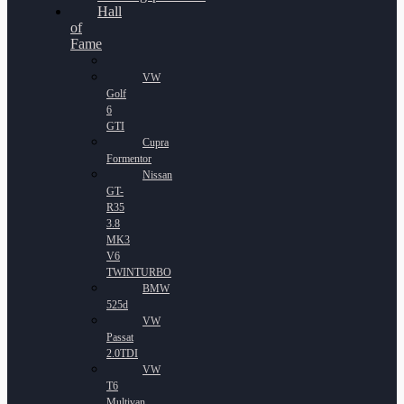
Hall
of
Fame
VW
Golf
6
GTI
Cupra
Formentor
Nissan
GT-
R35
3.8
MK3
V6
TWINTURBO
BMW
525d
VW
Passat
2.0TDI
VW
T6
Multivan