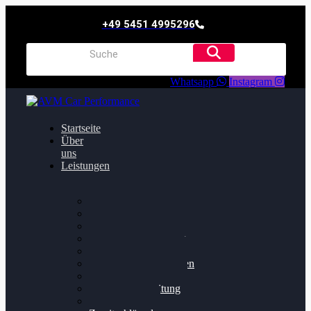
+49 5451 4995296
Whatsapp
Instagram
Startseite
Über
uns
Leistungen
Oildruck FIx
Dieselpartikelfilter
Softwareoptimierung
Getriebeoptimierung
Walnussstrahlen
Bremsscheiben planen
Software Update
Felgenaufbereitung
Ersatz- und