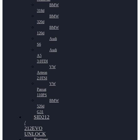
BMW
318d
BMW
320d
BMW
120d
Audi
S6
Audi
A5
3.0TDI
VW
Arteon
2.0TSI
VW
Passat
110PS
BMW
520d
G31
SID212
/
212EVO
UNLOCK
Partner