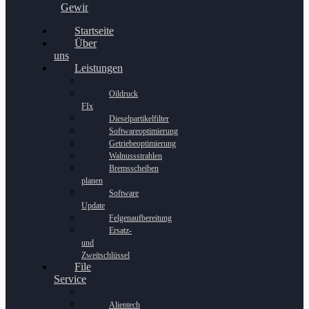
Gewinnspiel
Startseite
Über
uns
Leistungen
Oildruck
FIx
Dieselpartikelfilter
Softwareoptimierung
Getriebeoptimierung
Walnussstrahlen
Bremsscheiben
planen
Software
Update
Felgenaufbereitung
Ersatz-
und
Zweitschlüssel
File
Service
Alientech