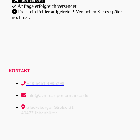
Anfrage erfolgreich versendet!
Es ist ein Fehler aufgetreten! Versuchen Sie es später
nochmal.
KONTAKT
+49 5451 4995296
info@avm-car-performance.de
Glücksburger Straße 31
49477 Ibbenbüren