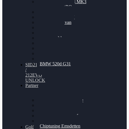
Nissan GT-R35 3.8 MK3
V6 TWINTURBO
BMW 525d
VW Passat 2.0TDI
VW T6 Multivan
BMW 318d
BMW 320d
BMW 120d
Audi S6
Audi A5 3.0TDI
VW Arteon 2.0TSI
VW Passat 110PS
BMW 520d G31
SID212
/
212EVO
UNLOCK
Partner
Bilgenroth Performance
Chiptuning Herzlacke
Chiptuning Duelmen
Chiptuning Schüttorf
Chiptuning Ahaus
Chiptuning Emsdetten
Golf