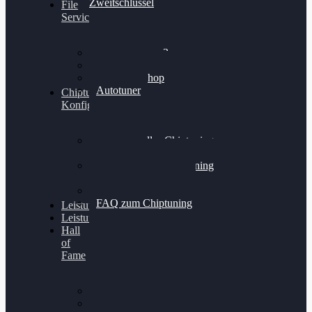
Zweitschlüssel
File
Service
Alientech Kess3
Powergate 4
Alientech Shop
Autotuner
Chiptuning
Konfigurator
Professionelles Chiptuning
für PKWs
Professionelles Chiptuning
für Traktoren & LKW
Softwareoptimierung
FAQ zum Chiptuning
Leistungsmessung
Leistungsprüfstand
Hall
of
Fame
VW Golf 6 GTI
Cupra Formentor