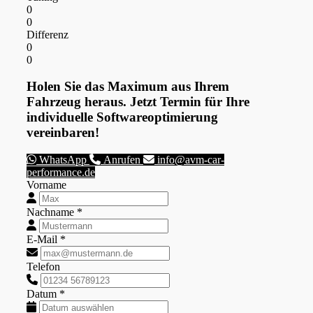
0
0
Differenz
0
0
Holen Sie das Maximum aus Ihrem
Fahrzeug heraus. Jetzt Termin für Ihre
individuelle Softwareoptimierung
vereinbaren!
WhatsApp
Anrufen
info@avm-car-
performance.de
Vorname
Nachname *
E-Mail *
Telefon
Datum *