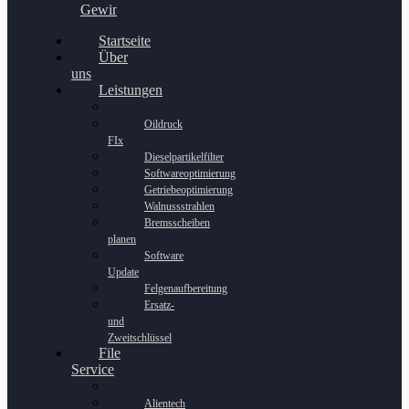
Gewinnspiel
Startseite
Über
uns
Leistungen
Oildruck
FIx
Dieselpartikelfilter
Softwareoptimierung
Getriebeoptimierung
Walnussstrahlen
Bremsscheiben
planen
Software
Update
Felgenaufbereitung
Ersatz-
und
Zweitschlüssel
File
Service
Alientech