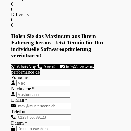
0
0
Differenz
0
0
Holen Sie das Maximum aus Ihrem
Fahrzeug heraus. Jetzt Termin für Ihre
individuelle Softwareoptimierung
vereinbaren!
WhatsApp
Anrufen
info@avm-car-
performance.de
Vorname
Nachname *
E-Mail *
Telefon
Datum *