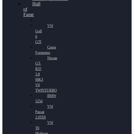
Hall
of
Fame
VW
Golf
6
GTI
Cupra
Formentor
Nissan
GT-
R35
3.8
MK3
V6
TWINTURBO
BMW
525d
VW
Passat
2.0TDI
VW
T6
Multivan