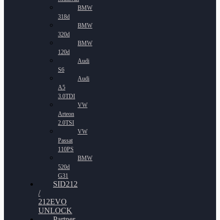
BMW
318d
BMW
320d
BMW
120d
Audi
S6
Audi
A5
3.0TDI
VW
Arteon
2.0TSI
VW
Passat
110PS
BMW
520d
G31
SID212
/
212EVO
UNLOCK
Partner