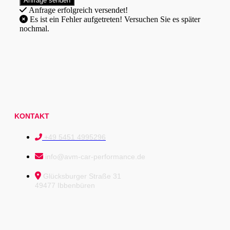
Anfrage erfolgreich versendet!
Es ist ein Fehler aufgetreten! Versuchen Sie es später
nochmal.
KONTAKT
+49 5451 4995296
info@avm-car-performance.de
Glücksburger Straße 31
49477 Ibbenbüren