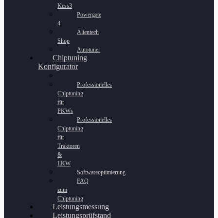
Kess3
Powergate
4
Alientech
Shop
Autotuner
Chiptuning
Konfigurator
Professionelles
Chiptuning
für
PKWs
Professionelles
Chiptuning
für
Traktoren
&
LKW
Softwareoptimierung
FAQ
zum
Chiptuning
Leistungsmessung
Leistungsprüfstand