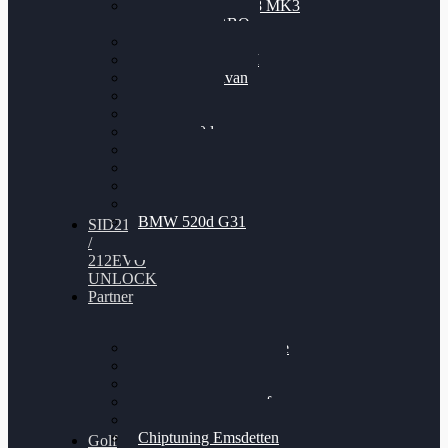
Nissan GT-R35 3.8 MK3
V6 TWINTURBO
BMW 525d
VW Passat 2.0TDI
VW T6 Multivan
BMW 318d
BMW 320d
BMW 120d
Audi S6
Audi A5 3.0TDI
VW Arteon 2.0TSI
VW Passat 110PS
BMW 520d G31
SID212
/
212EVO
UNLOCK
Partner
Bilgenroth Performance
Chiptuning Herzlacke
Chiptuning Duelmen
Chiptuning Schüttorf
Chiptuning Ahaus
Chiptuning Emsdetten
Golf