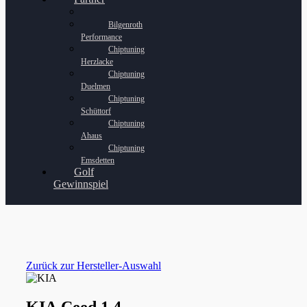
Bilgenroth
Performance
Chiptuning
Herzlacke
Chiptuning
Duelmen
Chiptuning
Schüttorf
Chiptuning
Ahaus
Chiptuning
Emsdetten
Golf
Gewinnspiel
Zurück zur Hersteller-Auswahl
KIA Ceed 1.4