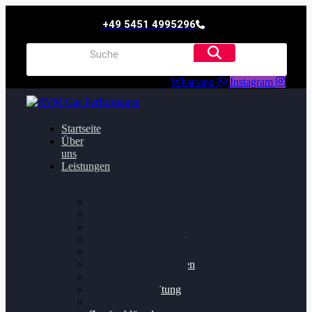
+49 5451 4995296
Whatsapp
Instagram
Startseite
Über
uns
Leistungen
Oildruck FIx
Dieselpartikelfilter
Softwareoptimierung
Getriebeoptimierung
Walnussstrahlen
Bremsscheiben planen
Software Update
Felgenaufbereitung
Ersatz- und