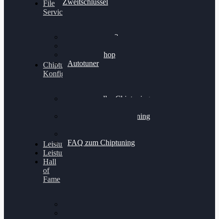
Zweitschlüssel
File
Service
Alientech Kess3
Powergate 4
Alientech Shop
Autotuner
Chiptuning
Konfigurator
Professionelles Chiptuning
für PKWs
Professionelles Chiptuning
für Traktoren & LKW
Softwareoptimierung
FAQ zum Chiptuning
Leistungsmessung
Leistungsprüfstand
Hall
of
Fame
VW Golf 6 GTI
Cupra Formentor