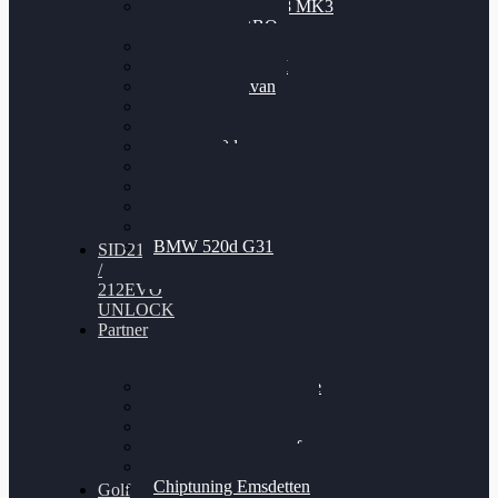
Nissan GT-R35 3.8 MK3
V6 TWINTURBO
BMW 525d
VW Passat 2.0TDI
VW T6 Multivan
BMW 318d
BMW 320d
BMW 120d
Audi S6
Audi A5 3.0TDI
VW Arteon 2.0TSI
VW Passat 110PS
BMW 520d G31
SID212
/
212EVO
UNLOCK
Partner
Bilgenroth Performance
Chiptuning Herzlacke
Chiptuning Duelmen
Chiptuning Schüttorf
Chiptuning Ahaus
Chiptuning Emsdetten
Golf