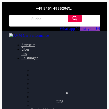
+49 5451 4995296
Whatsapp
Instagram
Startseite
Über
uns
Leistungen
Oildruck FIx
Dieselpartikelfilter
Softwareoptimierung
Getriebeoptimierung
Walnussstrahlen
Bremsscheiben planen
Software Update
Felgenaufbereitung
Ersatz- und