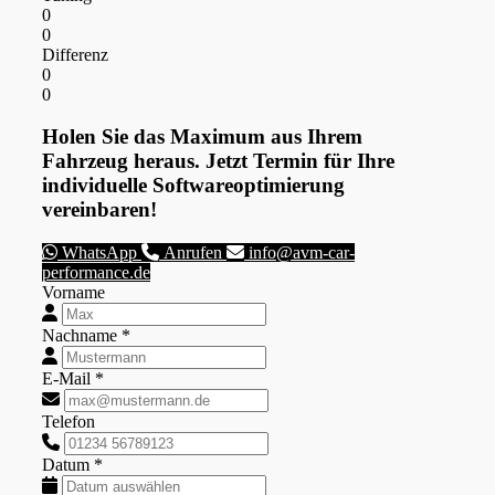
0
0
Differenz
0
0
Holen Sie das Maximum aus Ihrem
Fahrzeug heraus. Jetzt Termin für Ihre
individuelle Softwareoptimierung
vereinbaren!
WhatsApp
Anrufen
info@avm-car-
performance.de
Vorname
Nachname *
E-Mail *
Telefon
Datum *