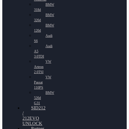
BMW
318d
BMW
320d
BMW
120d
Audi
S6
Audi
A5
3.0TDI
VW
Arteon
2.0TSI
VW
Passat
110PS
BMW
520d
G31
SID212
/
212EVO
UNLOCK
Partner