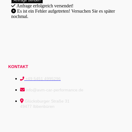
Anfrage erfolgreich versendet!
Es ist ein Fehler aufgetreten! Versuchen Sie es später
nochmal.
KONTAKT
+49 5451 4995296
info@avm-car-performance.de
Glücksburger Straße 31
49477 Ibbenbüren