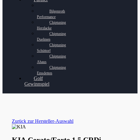
Bilgenroth
Performance
Chiptuning
Herzlacke
Chiptuning
Duelmen
Chiptuning
Schüttorf
Chiptuning
Ahaus
Chiptuning
Emsdetten
Golf
Gewinnspiel
Zurück zur Hersteller-Auswahl
KIA Cerato/Forte 1.5 CRDi