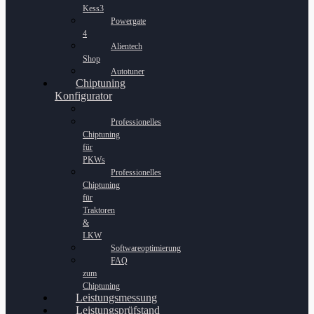
Kess3
Powergate
4
Alientech
Shop
Autotuner
Chiptuning
Konfigurator
Professionelles
Chiptuning
für
PKWs
Professionelles
Chiptuning
für
Traktoren
&
LKW
Softwareoptimierung
FAQ
zum
Chiptuning
Leistungsmessung
Leistungsprüfstand