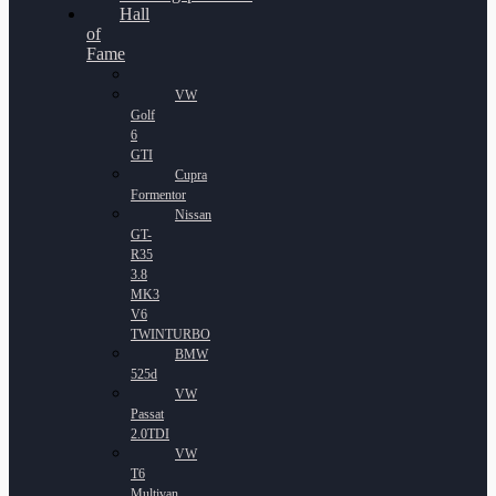
Hall
of
Fame
VW
Golf
6
GTI
Cupra
Formentor
Nissan
GT-
R35
3.8
MK3
V6
TWINTURBO
BMW
525d
VW
Passat
2.0TDI
VW
T6
Multivan