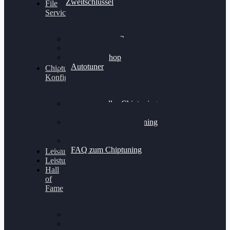
Zweitschlüssel
File
Service
Alientech Kess3
Powergate 4
Alientech Shop
Autotuner
Chiptuning
Konfigurator
Professionelles Chiptuning
für PKWs
Professionelles Chiptuning
für Traktoren & LKW
Softwareoptimierung
FAQ zum Chiptuning
Leistungsmessung
Leistungsprüfstand
Hall
of
Fame
VW Golf 6 GTI
Cupra Formentor