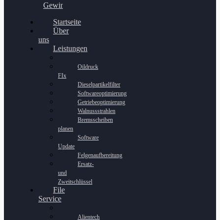
Gewinnspiel
Startseite
Über
uns
Leistungen
Oildruck
FIx
Dieselpartikelfilter
Softwareoptimierung
Getriebeoptimierung
Walnussstrahlen
Bremsscheiben
planen
Software
Update
Felgenaufbereitung
Ersatz-
und
Zweitschlüssel
File
Service
Alientech