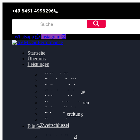
+49 5451 4995296
Whatsapp
Instagram
Startseite
Über uns
Leistungen
Oildruck FIx
Dieselpartikelfilter
Softwareoptimierung
Getriebeoptimierung
Walnussstrahlen
Bremsscheiben planen
Software Update
Felgenaufbereitung
Ersatz- und
Zweitschlüssel
File Service
Alientech Kess3