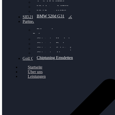
Audi A5 3.0TDI
VW Arteon 2.0TSI
VW Passat 110PS
BMW 520d G31
SID212 / 212EVO UNLOCK
Partner
Bilgenroth
Performance
Chiptuning Herzlacke
Chiptuning Duelmen
Chiptuning Schüttorf
Chiptuning Ahaus
Chiptuning Emsdetten
Golf Gewinnspiel
Startseite
Über uns
Leistungen