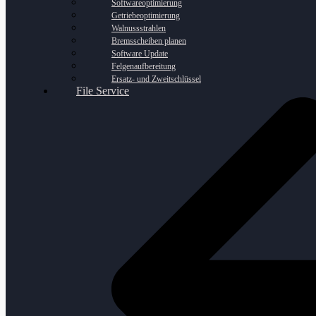
Softwareoptimierung
Getriebeoptimierung
Walnussstrahlen
Bremsscheiben planen
Software Update
Felgenaufbereitung
Ersatz- und Zweitschlüssel
File Service