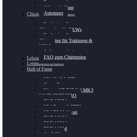
Powergate 4
Alientech Shop
Autotuner
Chiptuning Konfigurator
Professionelles
Chiptuning für PKWs
Professionelles
Chiptuning für Traktoren &
LKW
Softwareoptimierung
FAQ zum Chiptuning
Leistungsmessung
Leistungsprüfstand
Hall of Fame
VW Golf 6 GTI
Cupra Formentor
Nissan GT-R35 3.8 MK3
V6 TWINTURBO
BMW 525d
VW Passat 2.0TDI
VW T6 Multivan
BMW 318d
BMW 320d
BMW 120d
Audi S6