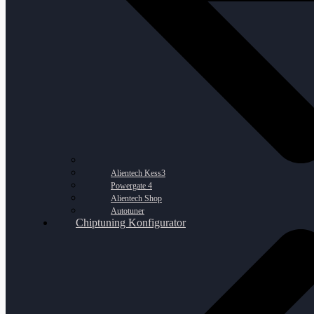
Alientech Kess3
Powergate 4
Alientech Shop
Autotuner
Chiptuning Konfigurator