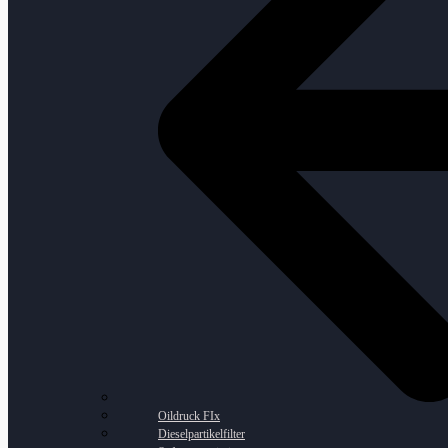
Oildruck FIx
Dieselpartikelfilter