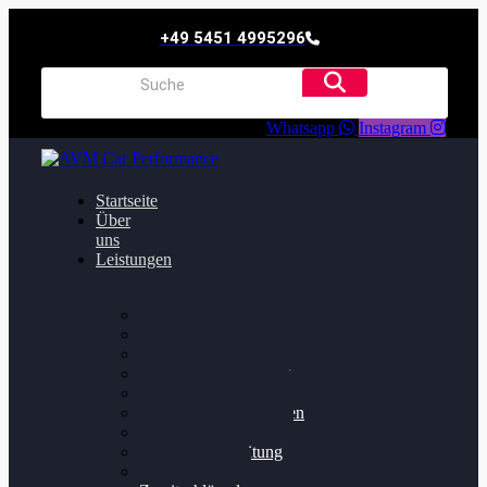
+49 5451 4995296
Whatsapp
Instagram
Startseite
Über
uns
Leistungen
Oildruck FIx
Dieselpartikelfilter
Softwareoptimierung
Getriebeoptimierung
Walnussstrahlen
Bremsscheiben planen
Software Update
Felgenaufbereitung
Ersatz- und