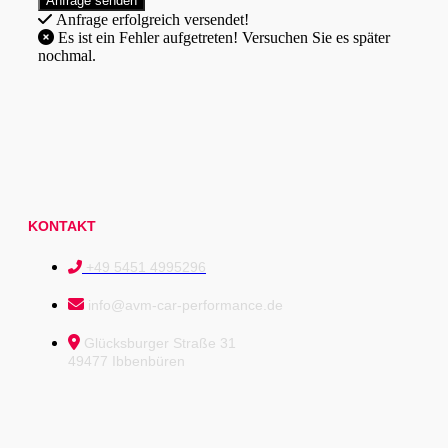
Anfrage erfolgreich versendet!
Es ist ein Fehler aufgetreten! Versuchen Sie es später
nochmal.
KONTAKT
+49 5451 4995296
info@avm-car-performance.de
Glücksburger Straße 31
49477 Ibbenbüren