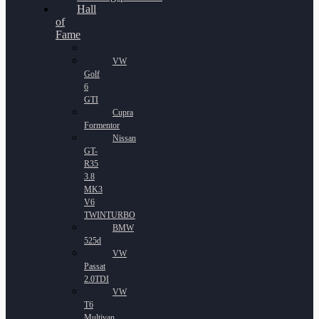
Hall
of
Fame
VW
Golf
6
GTI
Cupra
Formentor
Nissan
GT-
R35
3.8
MK3
V6
TWINTURBO
BMW
525d
VW
Passat
2.0TDI
VW
T6
Multivan