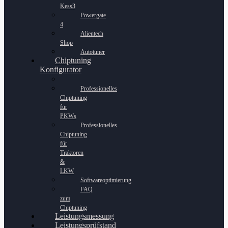
Kess3
Powergate
4
Alientech
Shop
Autotuner
Chiptuning
Konfigurator
Professionelles
Chiptuning
für
PKWs
Professionelles
Chiptuning
für
Traktoren
&
LKW
Softwareoptimierung
FAQ
zum
Chiptuning
Leistungsmessung
Leistungsprüfstand