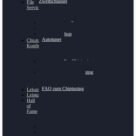
Zweitschlüssel
File
Service
Alientech Kess3
Powergate 4
Alientech Shop
Autotuner
Chiptuning
Konfigurator
Professionelles Chiptuning
für PKWs
Professionelles Chiptuning
für Traktoren & LKW
Softwareoptimierung
FAQ zum Chiptuning
Leistungsmessung
Leistungsprüfstand
Hall
of
Fame
VW Golf 6 GTI
Cupra Formentor