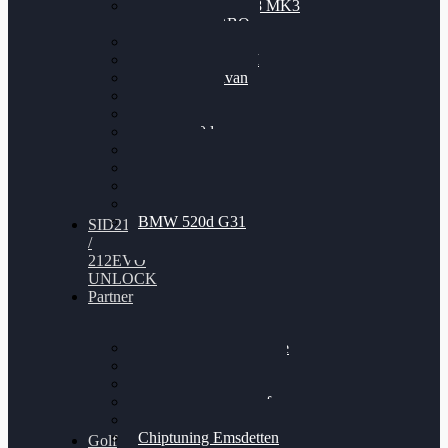
Nissan GT-R35 3.8 MK3
V6 TWINTURBO
BMW 525d
VW Passat 2.0TDI
VW T6 Multivan
BMW 318d
BMW 320d
BMW 120d
Audi S6
Audi A5 3.0TDI
VW Arteon 2.0TSI
VW Passat 110PS
BMW 520d G31
SID212
/
212EVO
UNLOCK
Partner
Bilgenroth Performance
Chiptuning Herzlacke
Chiptuning Duelmen
Chiptuning Schüttorf
Chiptuning Ahaus
Chiptuning Emsdetten
Golf