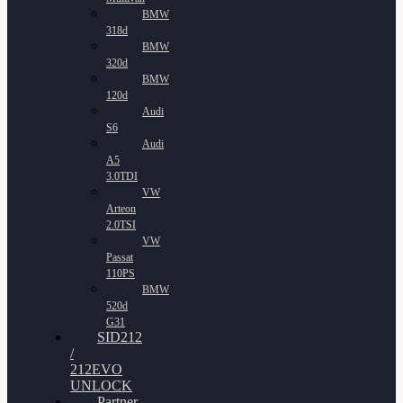
BMW
318d
BMW
320d
BMW
120d
Audi
S6
Audi
A5
3.0TDI
VW
Arteon
2.0TSI
VW
Passat
110PS
BMW
520d
G31
SID212
/
212EVO
UNLOCK
Partner