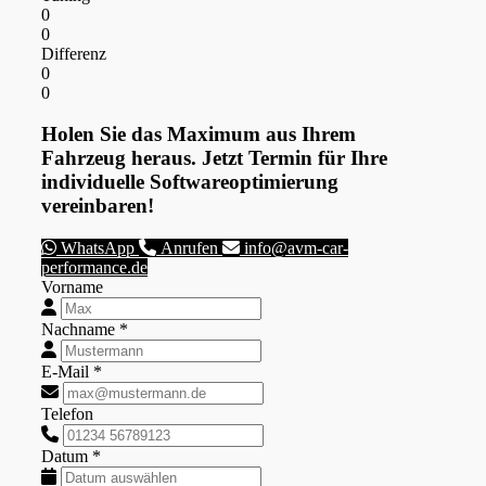
0
0
Differenz
0
0
Holen Sie das Maximum aus Ihrem
Fahrzeug heraus. Jetzt Termin für Ihre
individuelle Softwareoptimierung
vereinbaren!
WhatsApp
Anrufen
info@avm-car-
performance.de
Vorname
Nachname *
E-Mail *
Telefon
Datum *