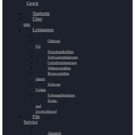
Gewinnspiel
Startseite
Über
uns
Leistungen
Oildruck
FIx
Dieselpartikelfilter
Softwareoptimierung
Getriebeoptimierung
Walnussstrahlen
Bremsscheiben
planen
Software
Update
Felgenaufbereitung
Ersatz-
und
Zweitschlüssel
File
Service
Alientech