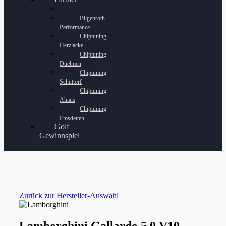
Bilgenroth
Performance
Chiptuning
Herzlacke
Chiptuning
Duelmen
Chiptuning
Schüttorf
Chiptuning
Ahaus
Chiptuning
Emsdetten
Golf
Gewinnspiel
Zurück zur Hersteller-Auswahl
Lamborghini Gallardo 5.0 V10