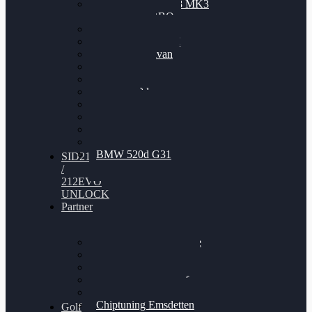
Nissan GT-R35 3.8 MK3
V6 TWINTURBO
BMW 525d
VW Passat 2.0TDI
VW T6 Multivan
BMW 318d
BMW 320d
BMW 120d
Audi S6
Audi A5 3.0TDI
VW Arteon 2.0TSI
VW Passat 110PS
BMW 520d G31
SID212
/
212EVO
UNLOCK
Partner
Bilgenroth Performance
Chiptuning Herzlacke
Chiptuning Duelmen
Chiptuning Schüttorf
Chiptuning Ahaus
Chiptuning Emsdetten
Golf