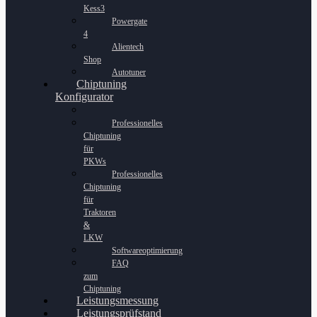
Kess3
Powergate
4
Alientech
Shop
Autotuner
Chiptuning
Konfigurator
Professionelles
Chiptuning
für
PKWs
Professionelles
Chiptuning
für
Traktoren
&
LKW
Softwareoptimierung
FAQ
zum
Chiptuning
Leistungsmessung
Leistungsprüfstand