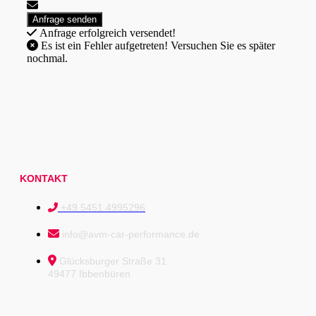
Anfrage erfolgreich versendet!
Es ist ein Fehler aufgetreten! Versuchen Sie es später
nochmal.
KONTAKT
+49 5451 4995296
info@avm-car-performance.de
Glücksburger Straße 31
49477 Ibbenbüren