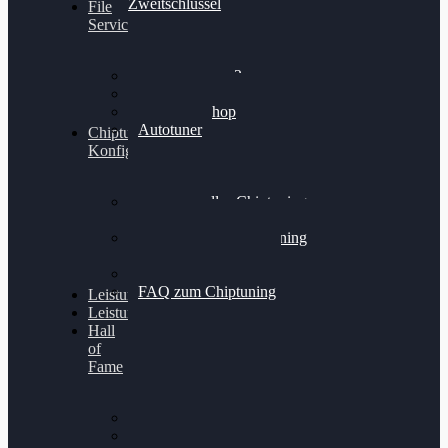
Zweitschlüssel
File
Service
Alientech Kess3
Powergate 4
Alientech Shop
Autotuner
Chiptuning
Konfigurator
Professionelles Chiptuning
für PKWs
Professionelles Chiptuning
für Traktoren & LKW
Softwareoptimierung
FAQ zum Chiptuning
Leistungsmessung
Leistungsprüfstand
Hall
of
Fame
VW Golf 6 GTI
Cupra Formentor