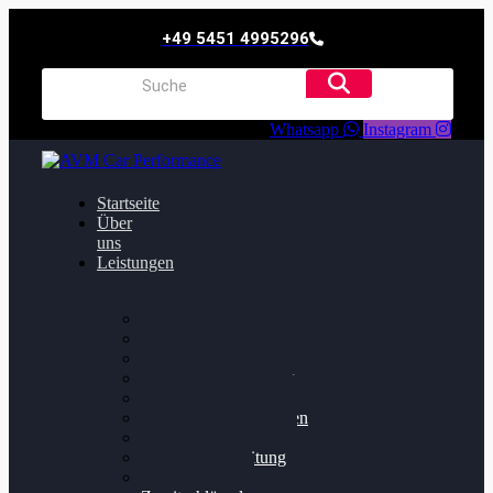
+49 5451 4995296
Whatsapp
Instagram
Startseite
Über
uns
Leistungen
Oildruck FIx
Dieselpartikelfilter
Softwareoptimierung
Getriebeoptimierung
Walnussstrahlen
Bremsscheiben planen
Software Update
Felgenaufbereitung
Ersatz- und