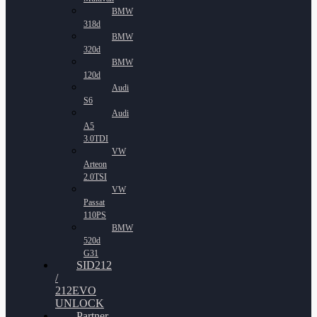
BMW
318d
BMW
320d
BMW
120d
Audi
S6
Audi
A5
3.0TDI
VW
Arteon
2.0TSI
VW
Passat
110PS
BMW
520d
G31
SID212
/
212EVO
UNLOCK
Partner