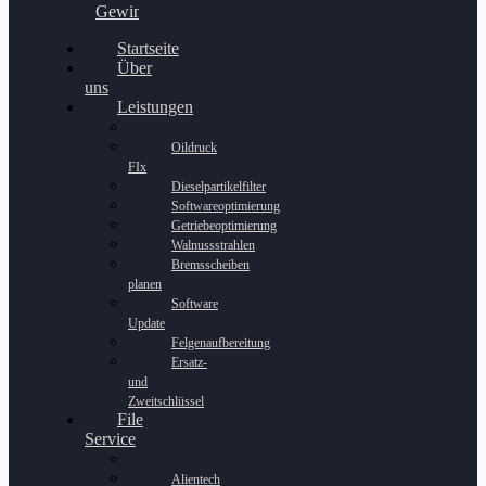
Gewinnspiel
Startseite
Über
uns
Leistungen
Oildruck
FIx
Dieselpartikelfilter
Softwareoptimierung
Getriebeoptimierung
Walnussstrahlen
Bremsscheiben
planen
Software
Update
Felgenaufbereitung
Ersatz-
und
Zweitschlüssel
File
Service
Alientech