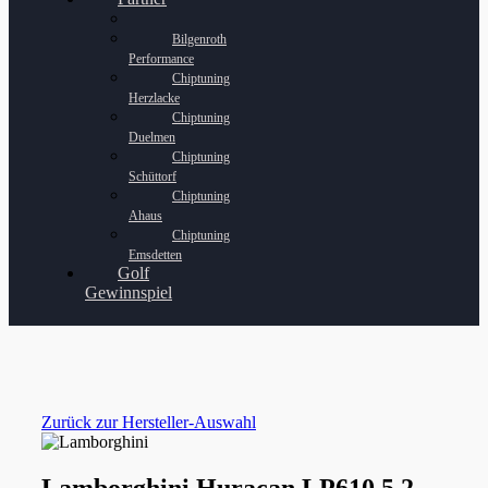
Bilgenroth
Performance
Chiptuning
Herzlacke
Chiptuning
Duelmen
Chiptuning
Schüttorf
Chiptuning
Ahaus
Chiptuning
Emsdetten
Golf
Gewinnspiel
Zurück zur Hersteller-Auswahl
Lamborghini Huracan LP610 5.2