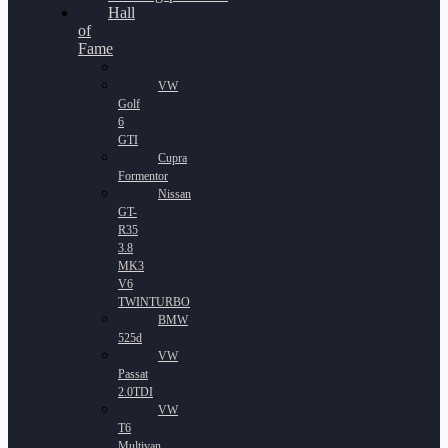
Hall
of
Fame
VW
Golf
6
GTI
Cupra
Formentor
Nissan
GT-
R35
3.8
MK3
V6
TWINTURBO
BMW
525d
VW
Passat
2.0TDI
VW
T6
Multivan