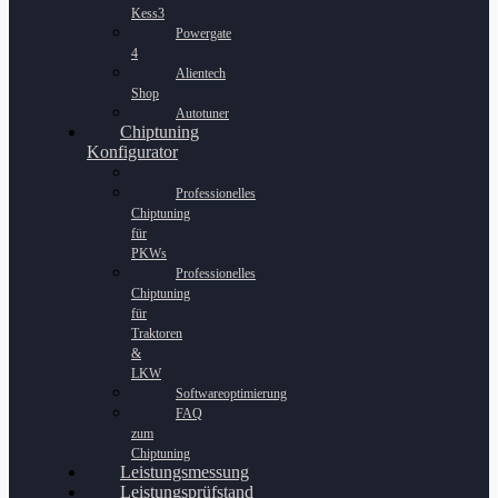
Kess3
Powergate
4
Alientech
Shop
Autotuner
Chiptuning
Konfigurator
Professionelles
Chiptuning
für
PKWs
Professionelles
Chiptuning
für
Traktoren
&
LKW
Softwareoptimierung
FAQ
zum
Chiptuning
Leistungsmessung
Leistungsprüfstand