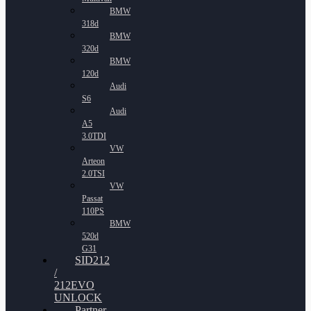
BMW
318d
BMW
320d
BMW
120d
Audi
S6
Audi
A5
3.0TDI
VW
Arteon
2.0TSI
VW
Passat
110PS
BMW
520d
G31
SID212
/
212EVO
UNLOCK
Partner