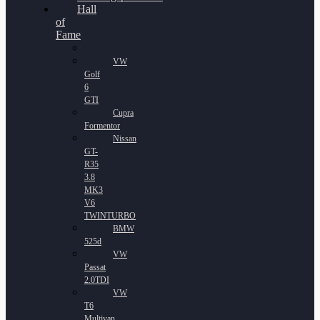
Hall
of
Fame
VW
Golf
6
GTI
Cupra
Formentor
Nissan
GT-
R35
3.8
MK3
V6
TWINTURBO
BMW
525d
VW
Passat
2.0TDI
VW
T6
Multivan