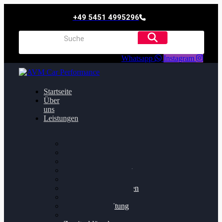
+49 5451 4995296
Whatsapp
Instagram
Startseite
Über
uns
Leistungen
Oildruck FIx
Dieselpartikelfilter
Softwareoptimierung
Getriebeoptimierung
Walnussstrahlen
Bremsscheiben planen
Software Update
Felgenaufbereitung
Ersatz- und