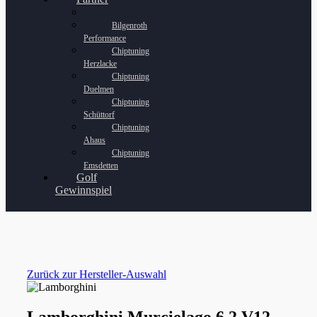
Bilgenroth
Performance
Chiptuning
Herzlacke
Chiptuning
Duelmen
Chiptuning
Schüttorf
Chiptuning
Ahaus
Chiptuning
Emsdetten
Golf
Gewinnspiel
Zurück zur Hersteller-Auswahl
Lamborghini Murcielago 6.2 V12