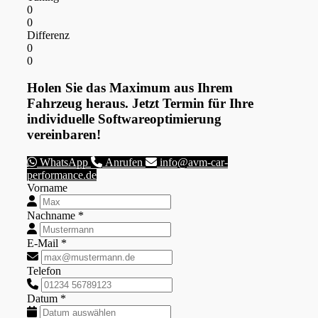
0
0
Differenz
0
0
Holen Sie das Maximum aus Ihrem
Fahrzeug heraus. Jetzt Termin für Ihre
individuelle Softwareoptimierung
vereinbaren!
WhatsApp
Anrufen
info@avm-car-
performance.de
Vorname
Nachname *
E-Mail *
Telefon
Datum *