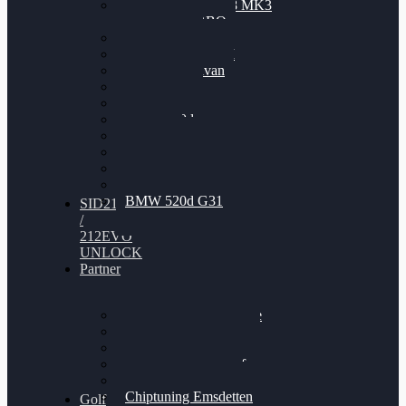
Nissan GT-R35 3.8 MK3
V6 TWINTURBO
BMW 525d
VW Passat 2.0TDI
VW T6 Multivan
BMW 318d
BMW 320d
BMW 120d
Audi S6
Audi A5 3.0TDI
VW Arteon 2.0TSI
VW Passat 110PS
BMW 520d G31
SID212
/
212EVO
UNLOCK
Partner
Bilgenroth Performance
Chiptuning Herzlacke
Chiptuning Duelmen
Chiptuning Schüttorf
Chiptuning Ahaus
Chiptuning Emsdetten
Golf