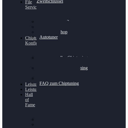
Zweitschlüssel
File
Service
Alientech Kess3
Powergate 4
Alientech Shop
Autotuner
Chiptuning
Konfigurator
Professionelles Chiptuning
für PKWs
Professionelles Chiptuning
für Traktoren & LKW
Softwareoptimierung
FAQ zum Chiptuning
Leistungsmessung
Leistungsprüfstand
Hall
of
Fame
VW Golf 6 GTI
Cupra Formentor