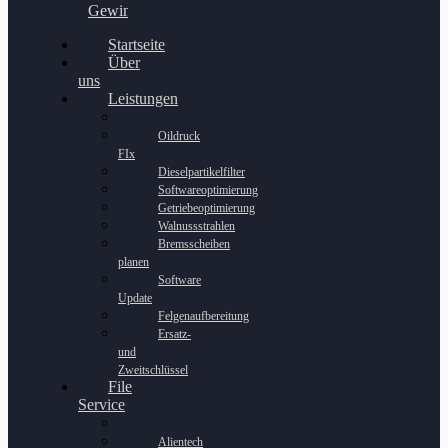
Gewinnspiel
Startseite
Über
uns
Leistungen
Oildruck
FIx
Dieselpartikelfilter
Softwareoptimierung
Getriebeoptimierung
Walnussstrahlen
Bremsscheiben
planen
Software
Update
Felgenaufbereitung
Ersatz-
und
Zweitschlüssel
File
Service
Alientech