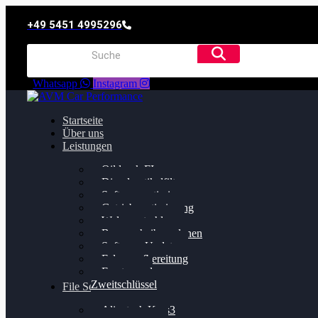
+49 5451 4995296
Whatsapp
Instagram
Startseite
Über uns
Leistungen
Oildruck FIx
Dieselpartikelfilter
Softwareoptimierung
Getriebeoptimierung
Walnussstrahlen
Bremsscheiben planen
Software Update
Felgenaufbereitung
Ersatz- und
Zweitschlüssel
File Service
Alientech Kess3