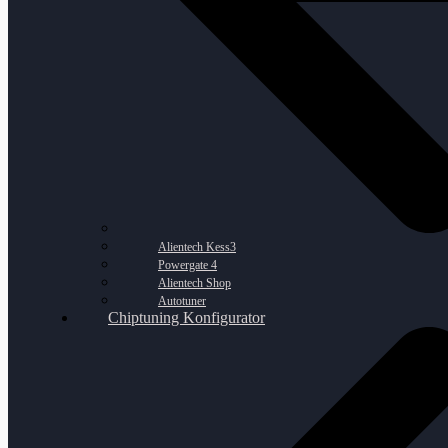
Alientech Kess3
Powergate 4
Alientech Shop
Autotuner
Chiptuning Konfigurator