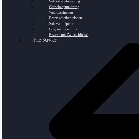
Softwareoptimierung
Getriebeoptimierung
Walnussstrahlen
Bremsscheiben planen
Software Update
Felgenaufbereitung
Ersatz- und Zweitschlüssel
File Service