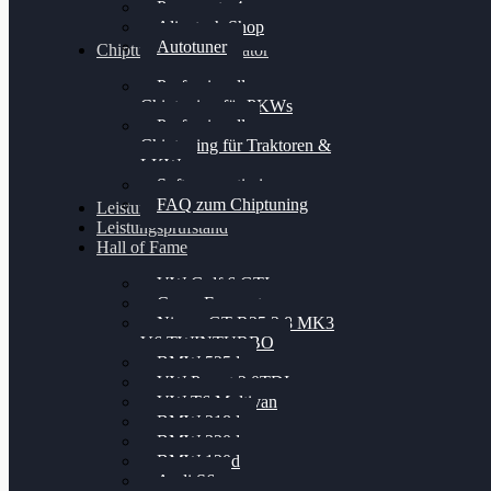
Powergate 4
Alientech Shop
Autotuner
Chiptuning Konfigurator
Professionelles
Chiptuning für PKWs
Professionelles
Chiptuning für Traktoren &
LKW
Softwareoptimierung
FAQ zum Chiptuning
Leistungsmessung
Leistungsprüfstand
Hall of Fame
VW Golf 6 GTI
Cupra Formentor
Nissan GT-R35 3.8 MK3
V6 TWINTURBO
BMW 525d
VW Passat 2.0TDI
VW T6 Multivan
BMW 318d
BMW 320d
BMW 120d
Audi S6