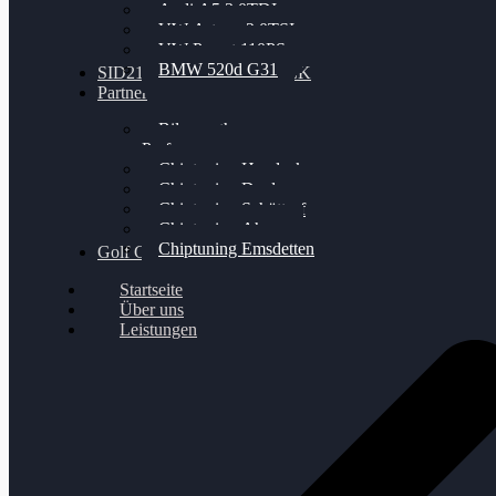
Audi A5 3.0TDI
VW Arteon 2.0TSI
VW Passat 110PS
BMW 520d G31
SID212 / 212EVO UNLOCK
Partner
Bilgenroth
Performance
Chiptuning Herzlacke
Chiptuning Duelmen
Chiptuning Schüttorf
Chiptuning Ahaus
Chiptuning Emsdetten
Golf Gewinnspiel
Startseite
Über uns
Leistungen