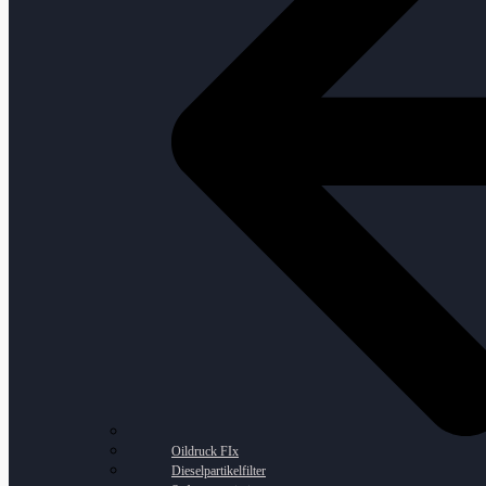
Oildruck FIx
Dieselpartikelfilter