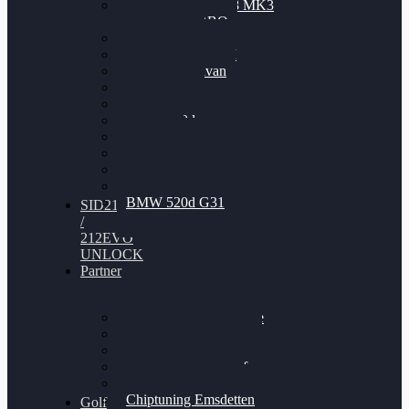
Nissan GT-R35 3.8 MK3
V6 TWINTURBO
BMW 525d
VW Passat 2.0TDI
VW T6 Multivan
BMW 318d
BMW 320d
BMW 120d
Audi S6
Audi A5 3.0TDI
VW Arteon 2.0TSI
VW Passat 110PS
BMW 520d G31
SID212
/
212EVO
UNLOCK
Partner
Bilgenroth Performance
Chiptuning Herzlacke
Chiptuning Duelmen
Chiptuning Schüttorf
Chiptuning Ahaus
Chiptuning Emsdetten
Golf