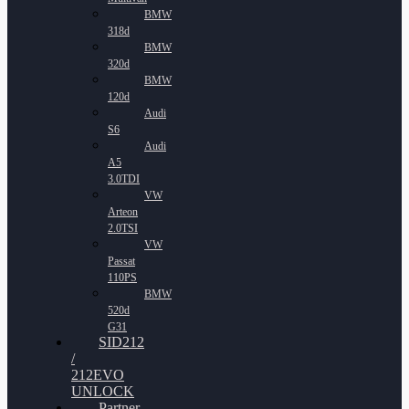
BMW
318d
BMW
320d
BMW
120d
Audi
S6
Audi
A5
3.0TDI
VW
Arteon
2.0TSI
VW
Passat
110PS
BMW
520d
G31
SID212
/
212EVO
UNLOCK
Partner