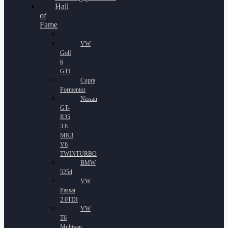
Hall
of
Fame
VW
Golf
6
GTI
Cupra
Formentor
Nissan
GT-
R35
3.8
MK3
V6
TWINTURBO
BMW
525d
VW
Passat
2.0TDI
VW
T6
Multivan