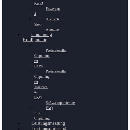
Kess3
Powergate
4
Alientech
Shop
Autotuner
Chiptuning
Konfigurator
Professionelles
Chiptuning
für
PKWs
Professionelles
Chiptuning
für
Traktoren
&
LKW
Softwareoptimierung
FAQ
zum
Chiptuning
Leistungsmessung
Leistungsprüfstand