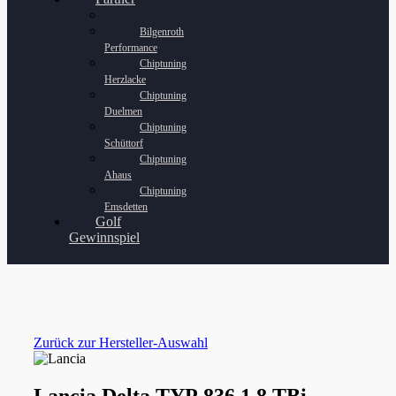
Bilgenroth
Performance
Chiptuning
Herzlacke
Chiptuning
Duelmen
Chiptuning
Schüttorf
Chiptuning
Ahaus
Chiptuning
Emsdetten
Golf
Gewinnspiel
Zurück zur Hersteller-Auswahl
Lancia Delta TYP 836 1.8 TBi