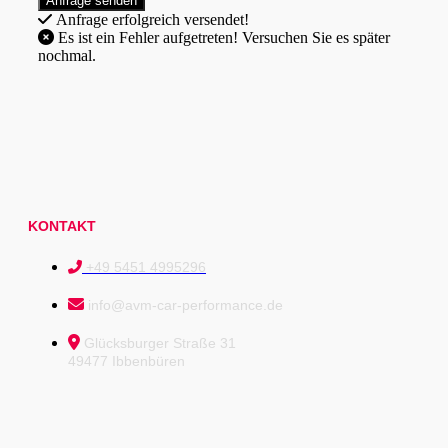
Anfrage erfolgreich versendet!
Es ist ein Fehler aufgetreten! Versuchen Sie es später
nochmal.
KONTAKT
+49 5451 4995296
info@avm-car-performance.de
Glücksburger Straße 31
49477 Ibbenbüren