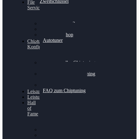
Zweitschlüssel
File
Service
Alientech Kess3
Powergate 4
Alientech Shop
Autotuner
Chiptuning
Konfigurator
Professionelles Chiptuning
für PKWs
Professionelles Chiptuning
für Traktoren & LKW
Softwareoptimierung
FAQ zum Chiptuning
Leistungsmessung
Leistungsprüfstand
Hall
of
Fame
VW Golf 6 GTI
Cupra Formentor