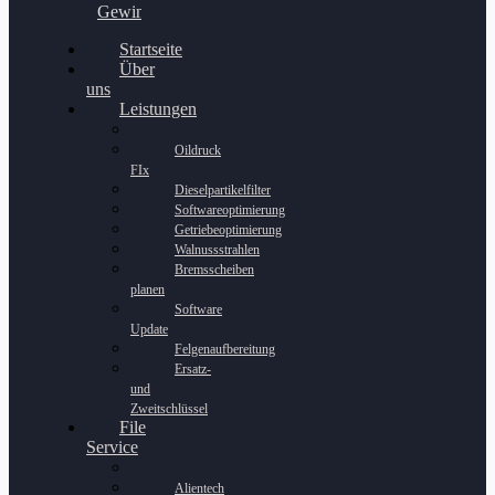
Gewinnspiel
Startseite
Über
uns
Leistungen
Oildruck
FIx
Dieselpartikelfilter
Softwareoptimierung
Getriebeoptimierung
Walnussstrahlen
Bremsscheiben
planen
Software
Update
Felgenaufbereitung
Ersatz-
und
Zweitschlüssel
File
Service
Alientech