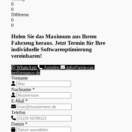
0
0
Differenz
0
0
Holen Sie das Maximum aus Ihrem
Fahrzeug heraus. Jetzt Termin für Ihre
individuelle Softwareoptimierung
vereinbaren!
WhatsApp
Anrufen
info@avm-car-
performance.de
Vorname
Nachname *
E-Mail *
Telefon
Datum *