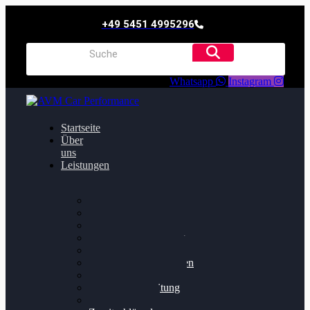
+49 5451 4995296
Whatsapp
Instagram
Startseite
Über
uns
Leistungen
Oildruck FIx
Dieselpartikelfilter
Softwareoptimierung
Getriebeoptimierung
Walnussstrahlen
Bremsscheiben planen
Software Update
Felgenaufbereitung
Ersatz- und