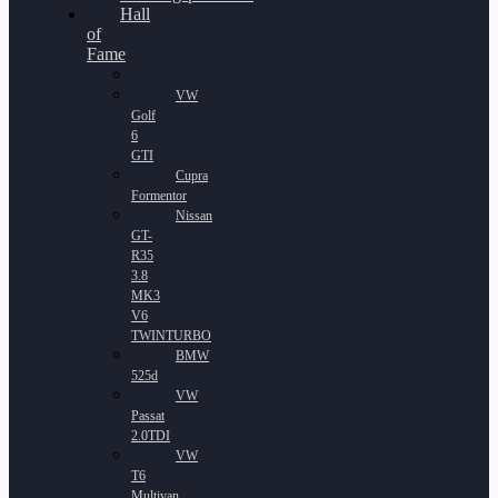
Hall
of
Fame
VW
Golf
6
GTI
Cupra
Formentor
Nissan
GT-
R35
3.8
MK3
V6
TWINTURBO
BMW
525d
VW
Passat
2.0TDI
VW
T6
Multivan