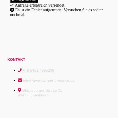
Anfrage erfolgreich versendet!
Es ist ein Fehler aufgetreten! Versuchen Sie es später
nochmal.
KONTAKT
+49 5451 4995296
info@avm-car-performance.de
Glücksburger Straße 31
49477 Ibbenbüren