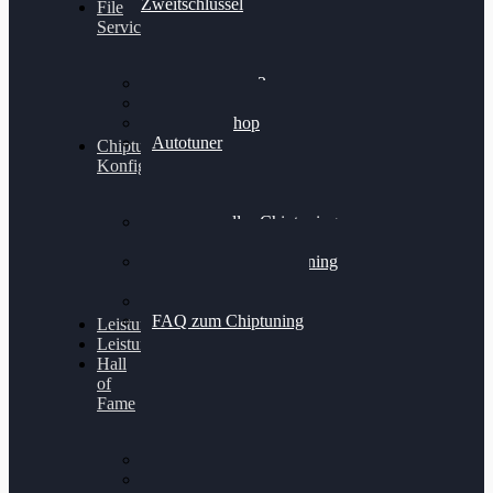
Zweitschlüssel
File
Service
Alientech Kess3
Powergate 4
Alientech Shop
Autotuner
Chiptuning
Konfigurator
Professionelles Chiptuning
für PKWs
Professionelles Chiptuning
für Traktoren & LKW
Softwareoptimierung
FAQ zum Chiptuning
Leistungsmessung
Leistungsprüfstand
Hall
of
Fame
VW Golf 6 GTI
Cupra Formentor