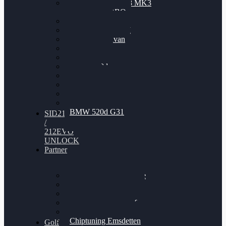
Nissan GT-R35 3.8 MK3
V6 TWINTURBO
BMW 525d
VW Passat 2.0TDI
VW T6 Multivan
BMW 318d
BMW 320d
BMW 120d
Audi S6
Audi A5 3.0TDI
VW Arteon 2.0TSI
VW Passat 110PS
BMW 520d G31
SID212
/
212EVO
UNLOCK
Partner
Bilgenroth Performance
Chiptuning Herzlacke
Chiptuning Duelmen
Chiptuning Schüttorf
Chiptuning Ahaus
Chiptuning Emsdetten
Golf