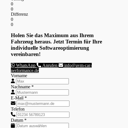
0
0
Differenz
0
0
Holen Sie das Maximum aus Ihrem
Fahrzeug heraus. Jetzt Termin für Ihre
individuelle Softwareoptimierung
vereinbaren!
WhatsApp
Anrufen
info@avm-car-
performance.de
Vorname
Nachname *
E-Mail *
Telefon
Datum *