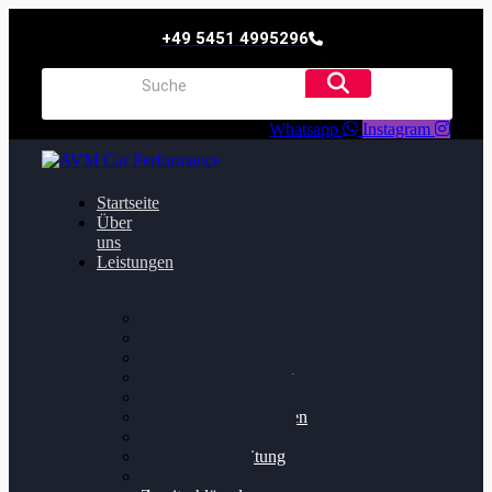
+49 5451 4995296
Whatsapp
Instagram
Startseite
Über
uns
Leistungen
Oildruck FIx
Dieselpartikelfilter
Softwareoptimierung
Getriebeoptimierung
Walnussstrahlen
Bremsscheiben planen
Software Update
Felgenaufbereitung
Ersatz- und