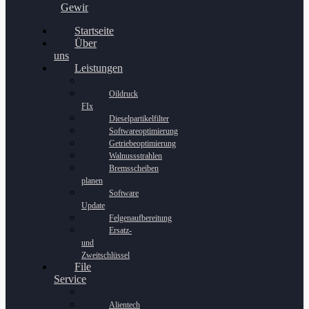
Gewinnspiel
Startseite
Über
uns
Leistungen
Oildruck
FIx
Dieselpartikelfilter
Softwareoptimierung
Getriebeoptimierung
Walnussstrahlen
Bremsscheiben
planen
Software
Update
Felgenaufbereitung
Ersatz-
und
Zweitschlüssel
File
Service
Alientech