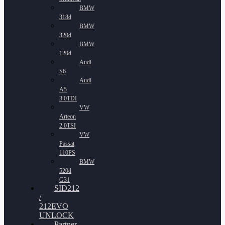
BMW
318d
BMW
320d
BMW
120d
Audi
S6
Audi
A5
3.0TDI
VW
Arteon
2.0TSI
VW
Passat
110PS
BMW
520d
G31
SID212
/
212EVO
UNLOCK
Partner