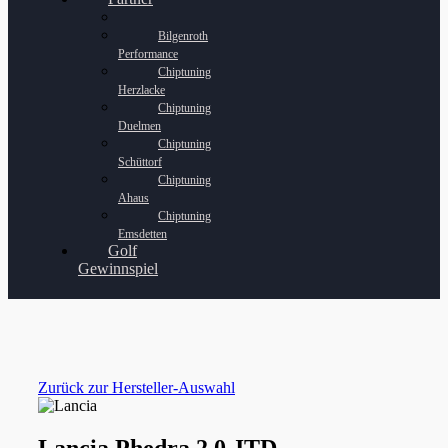
Bilgenroth
Performance
Chiptuning
Herzlacke
Chiptuning
Duelmen
Chiptuning
Schüttorf
Chiptuning
Ahaus
Chiptuning
Emsdetten
Golf
Gewinnspiel
Zurück zur Hersteller-Auswahl
Lancia Phedra 2.0 JTD