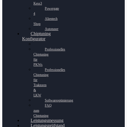
Kess3
Powergate
4
Alientech
Shop
Autotuner
Chiptuning
Konfigurator
Professionelles
Chiptuning
für
PKWs
Professionelles
Chiptuning
für
Traktoren
&
LKW
Softwareoptimierung
FAQ
zum
Chiptuning
Leistungsmessung
Leistungsprüfstand