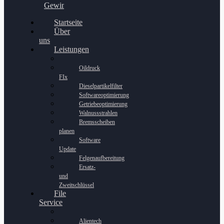
Gewinnspiel
Startseite
Über
uns
Leistungen
Oildruck
FIx
Dieselpartikelfilter
Softwareoptimierung
Getriebeoptimierung
Walnussstrahlen
Bremsscheiben
planen
Software
Update
Felgenaufbereitung
Ersatz-
und
Zweitschlüssel
File
Service
Alientech