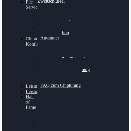
Zweitschlüssel
File
Service
Alientech Kess3
Powergate 4
Alientech Shop
Autotuner
Chiptuning
Konfigurator
Professionelles Chiptuning
für PKWs
Professionelles Chiptuning
für Traktoren & LKW
Softwareoptimierung
FAQ zum Chiptuning
Leistungsmessung
Leistungsprüfstand
Hall
of
Fame
VW Golf 6 GTI
Cupra Formentor