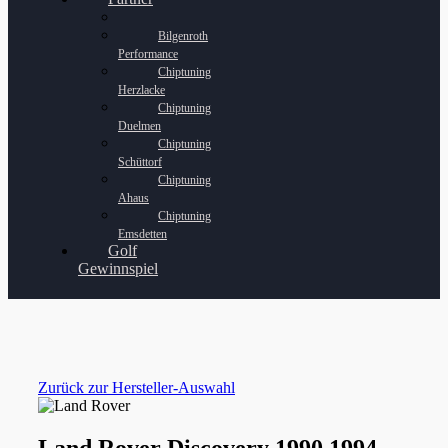
Bilgenroth
Performance
Chiptuning
Herzlacke
Chiptuning
Duelmen
Chiptuning
Schüttorf
Chiptuning
Ahaus
Chiptuning
Emsdetten
Golf
Gewinnspiel
Zurück zur Hersteller-Auswahl
Land Rover Discovery 1990 1994