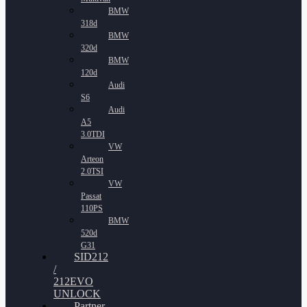
BMW
318d
BMW
320d
BMW
120d
Audi
S6
Audi
A5
3.0TDI
VW
Arteon
2.0TSI
VW
Passat
110PS
BMW
520d
G31
SID212
/
212EVO
UNLOCK
Partner