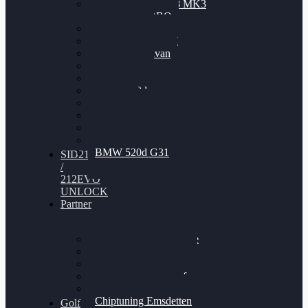
Nissan GT-R35 3.8 MK3
V6 TWINTURBO
BMW 525d
VW Passat 2.0TDI
VW T6 Multivan
BMW 318d
BMW 320d
BMW 120d
Audi S6
Audi A5 3.0TDI
VW Arteon 2.0TSI
VW Passat 110PS
BMW 520d G31
SID212
/
212EVO
UNLOCK
Partner
Bilgenroth Performance
Chiptuning Herzlacke
Chiptuning Duelmen
Chiptuning Schüttorf
Chiptuning Ahaus
Chiptuning Emsdetten
Golf