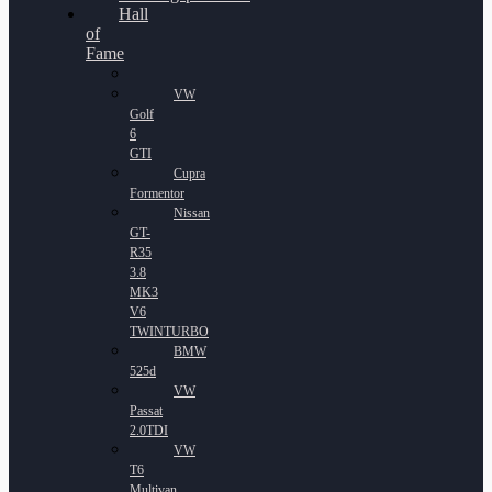
Hall
of
Fame
VW
Golf
6
GTI
Cupra
Formentor
Nissan
GT-
R35
3.8
MK3
V6
TWINTURBO
BMW
525d
VW
Passat
2.0TDI
VW
T6
Multivan