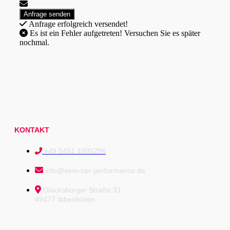
Anfrage erfolgreich versendet!
Es ist ein Fehler aufgetreten! Versuchen Sie es später
nochmal.
KONTAKT
+49 5451 4995296
info@avm-car-performance.de
Glücksburger Straße 31
49477 Ibbenbüren