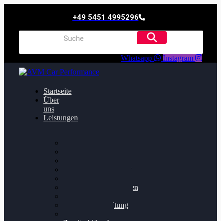
+49 5451 4995296
Whatsapp
Instagram
Startseite
Über
uns
Leistungen
Oildruck FIx
Dieselpartikelfilter
Softwareoptimierung
Getriebeoptimierung
Walnussstrahlen
Bremsscheiben planen
Software Update
Felgenaufbereitung
Ersatz- und