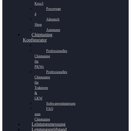
Kess3
Powergate
4
Alientech
Shop
Autotuner
Chiptuning
Konfigurator
Professionelles
Chiptuning
für
PKWs
Professionelles
Chiptuning
für
Traktoren
&
LKW
Softwareoptimierung
FAQ
zum
Chiptuning
Leistungsmessung
Leistungsprüfstand