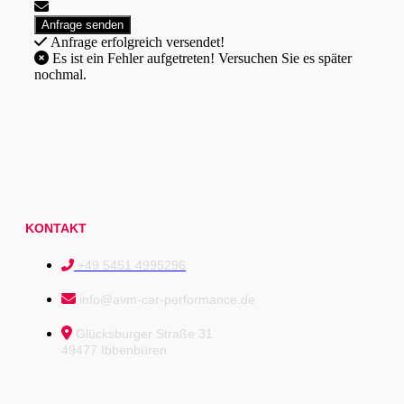
Anfrage erfolgreich versendet!
Es ist ein Fehler aufgetreten! Versuchen Sie es später
nochmal.
KONTAKT
+49 5451 4995296
info@avm-car-performance.de
Glücksburger Straße 31
49477 Ibbenbüren