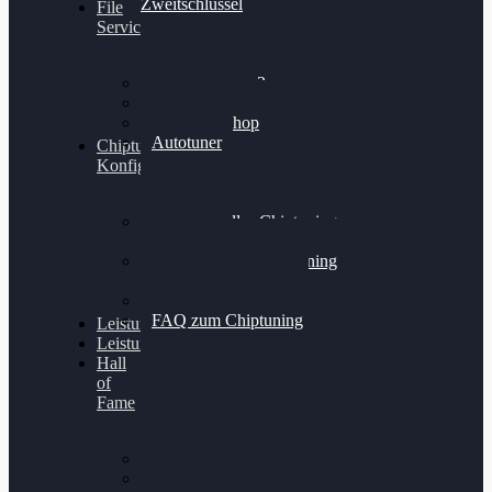
Zweitschlüssel
File
Service
Alientech Kess3
Powergate 4
Alientech Shop
Autotuner
Chiptuning
Konfigurator
Professionelles Chiptuning
für PKWs
Professionelles Chiptuning
für Traktoren & LKW
Softwareoptimierung
FAQ zum Chiptuning
Leistungsmessung
Leistungsprüfstand
Hall
of
Fame
VW Golf 6 GTI
Cupra Formentor