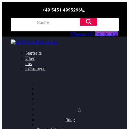
+49 5451 4995296
Whatsapp
Instagram
Startseite
Über
uns
Leistungen
Oildruck FIx
Dieselpartikelfilter
Softwareoptimierung
Getriebeoptimierung
Walnussstrahlen
Bremsscheiben planen
Software Update
Felgenaufbereitung
Ersatz- und