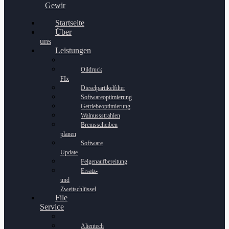
Gewinnspiel
Startseite
Über
uns
Leistungen
Oildruck
FIx
Dieselpartikelfilter
Softwareoptimierung
Getriebeoptimierung
Walnussstrahlen
Bremsscheiben
planen
Software
Update
Felgenaufbereitung
Ersatz-
und
Zweitschlüssel
File
Service
Alientech