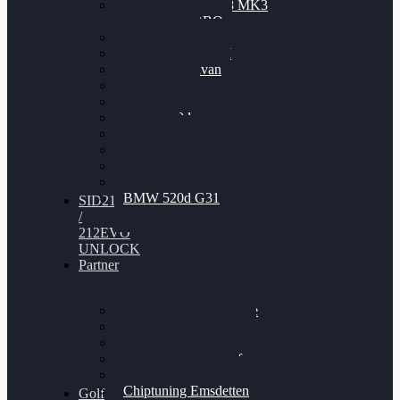
Nissan GT-R35 3.8 MK3
V6 TWINTURBO
BMW 525d
VW Passat 2.0TDI
VW T6 Multivan
BMW 318d
BMW 320d
BMW 120d
Audi S6
Audi A5 3.0TDI
VW Arteon 2.0TSI
VW Passat 110PS
BMW 520d G31
SID212
/
212EVO
UNLOCK
Partner
Bilgenroth Performance
Chiptuning Herzlacke
Chiptuning Duelmen
Chiptuning Schüttorf
Chiptuning Ahaus
Chiptuning Emsdetten
Golf