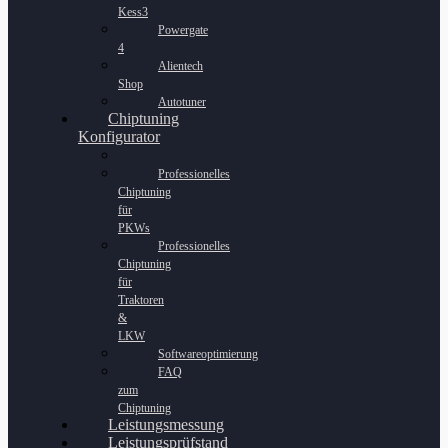
Kess3
Powergate
4
Alientech
Shop
Autotuner
Chiptuning
Konfigurator
Professionelles
Chiptuning
für
PKWs
Professionelles
Chiptuning
für
Traktoren
&
LKW
Softwareoptimierung
FAQ
zum
Chiptuning
Leistungsmessung
Leistungsprüfstand