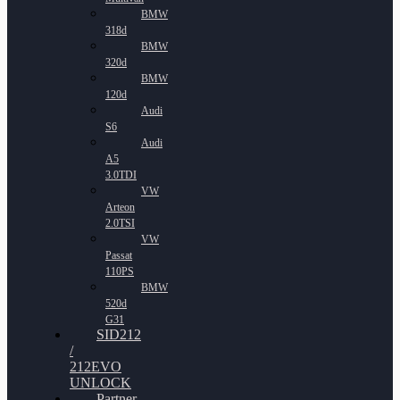
BMW
318d
BMW
320d
BMW
120d
Audi
S6
Audi
A5
3.0TDI
VW
Arteon
2.0TSI
VW
Passat
110PS
BMW
520d
G31
SID212
/
212EVO
UNLOCK
Partner