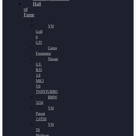
Hall
of
Fame
VW
Golf
6
GTI
Cupra
Formentor
Nissan
GT-
R35
3.8
MK3
V6
TWINTURBO
BMW
525d
VW
Passat
2.0TDI
VW
T6
Multivan