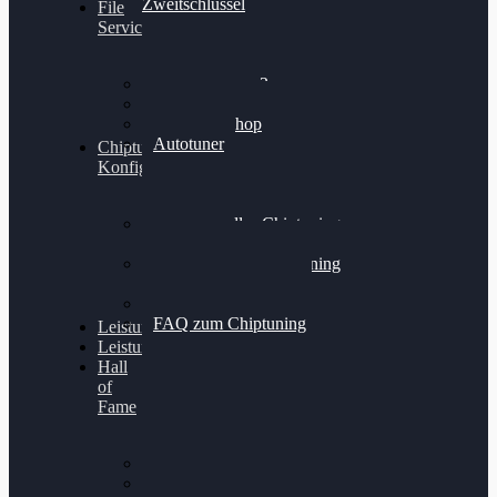
Zweitschlüssel
File
Service
Alientech Kess3
Powergate 4
Alientech Shop
Autotuner
Chiptuning
Konfigurator
Professionelles Chiptuning
für PKWs
Professionelles Chiptuning
für Traktoren & LKW
Softwareoptimierung
FAQ zum Chiptuning
Leistungsmessung
Leistungsprüfstand
Hall
of
Fame
VW Golf 6 GTI
Cupra Formentor