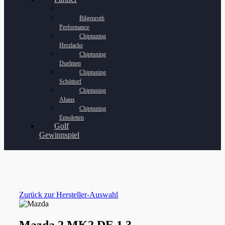
Bilgenroth
Performance
Chiptuning
Herzlacke
Chiptuning
Duelmen
Chiptuning
Schüttorf
Chiptuning
Ahaus
Chiptuning
Emsdetten
Golf
Gewinnspiel
Zurück zur Hersteller-Auswahl
Mazda 2 MK2 DE 1.3