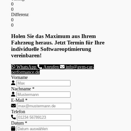
0
0
Differenz
0
0
Holen Sie das Maximum aus Ihrem
Fahrzeug heraus. Jetzt Termin für Ihre
individuelle Softwareoptimierung
vereinbaren!
WhatsApp
Anrufen
info@avm-car-
performance.de
Vorname
Nachname *
E-Mail *
Telefon
Datum *