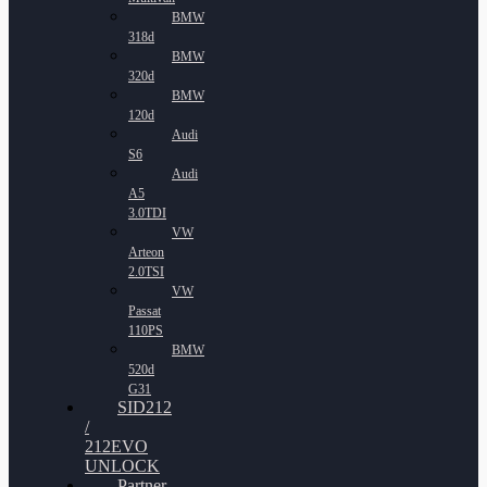
BMW
318d
BMW
320d
BMW
120d
Audi
S6
Audi
A5
3.0TDI
VW
Arteon
2.0TSI
VW
Passat
110PS
BMW
520d
G31
SID212
/
212EVO
UNLOCK
Partner