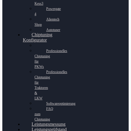
Kess3
Powergate
4
Alientech
Shop
Autotuner
Chiptuning
Konfigurator
Professionelles
Chiptuning
für
PKWs
Professionelles
Chiptuning
für
Traktoren
&
LKW
Softwareoptimierung
FAQ
zum
Chiptuning
Leistungsmessung
Leistungsprüfstand