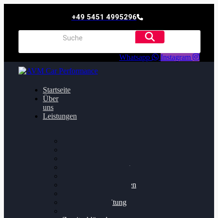
+49 5451 4995296
Whatsapp
Instagram
Startseite
Über
uns
Leistungen
Oildruck FIx
Dieselpartikelfilter
Softwareoptimierung
Getriebeoptimierung
Walnussstrahlen
Bremsscheiben planen
Software Update
Felgenaufbereitung
Ersatz- und