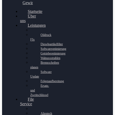
Gewinnspiel
Startseite
Über
uns
Leistungen
Oildruck
FIx
Dieselpartikelfilter
Softwareoptimierung
Getriebeoptimierung
Walnussstrahlen
Bremsscheiben
planen
Software
Update
Felgenaufbereitung
Ersatz-
und
Zweitschlüssel
File
Service
Alientech