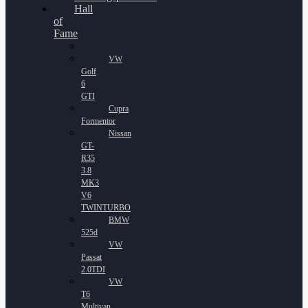
Hall
of
Fame
VW
Golf
6
GTI
Cupra
Formentor
Nissan
GT-
R35
3.8
MK3
V6
TWINTURBO
BMW
525d
VW
Passat
2.0TDI
VW
T6
Multivan