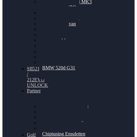
Nissan GT-R35 3.8 MK3
V6 TWINTURBO
BMW 525d
VW Passat 2.0TDI
VW T6 Multivan
BMW 318d
BMW 320d
BMW 120d
Audi S6
Audi A5 3.0TDI
VW Arteon 2.0TSI
VW Passat 110PS
BMW 520d G31
SID212
/
212EVO
UNLOCK
Partner
Bilgenroth Performance
Chiptuning Herzlacke
Chiptuning Duelmen
Chiptuning Schüttorf
Chiptuning Ahaus
Chiptuning Emsdetten
Golf