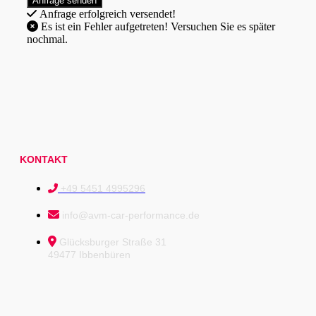
Anfrage erfolgreich versendet!
Es ist ein Fehler aufgetreten! Versuchen Sie es später
nochmal.
KONTAKT
+49 5451 4995296
info@avm-car-performance.de
Glücksburger Straße 31
49477 Ibbenbüren