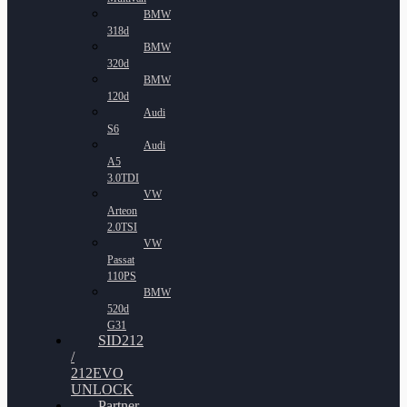
BMW
318d
BMW
320d
BMW
120d
Audi
S6
Audi
A5
3.0TDI
VW
Arteon
2.0TSI
VW
Passat
110PS
BMW
520d
G31
SID212
/
212EVO
UNLOCK
Partner