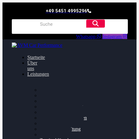
+49 5451 4995296
Whatsapp
Instagram
Startseite
Über
uns
Leistungen
Oildruck FIx
Dieselpartikelfilter
Softwareoptimierung
Getriebeoptimierung
Walnussstrahlen
Bremsscheiben planen
Software Update
Felgenaufbereitung
Ersatz- und