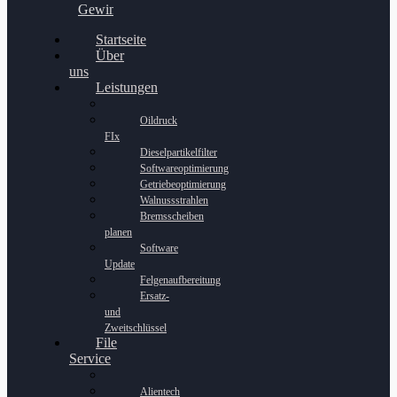
Gewinnspiel
Startseite
Über
uns
Leistungen
Oildruck
FIx
Dieselpartikelfilter
Softwareoptimierung
Getriebeoptimierung
Walnussstrahlen
Bremsscheiben
planen
Software
Update
Felgenaufbereitung
Ersatz-
und
Zweitschlüssel
File
Service
Alientech