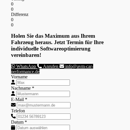
0
0
Differenz
0
0
Holen Sie das Maximum aus Ihrem
Fahrzeug heraus. Jetzt Termin für Ihre
individuelle Softwareoptimierung
vereinbaren!
WhatsApp
Anrufen
info@avm-car-
performance.de
Vorname
Nachname *
E-Mail *
Telefon
Datum *