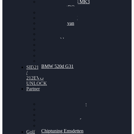
Nissan GT-R35 3.8 MK3
V6 TWINTURBO
BMW 525d
VW Passat 2.0TDI
VW T6 Multivan
BMW 318d
BMW 320d
BMW 120d
Audi S6
Audi A5 3.0TDI
VW Arteon 2.0TSI
VW Passat 110PS
BMW 520d G31
SID212
/
212EVO
UNLOCK
Partner
Bilgenroth Performance
Chiptuning Herzlacke
Chiptuning Duelmen
Chiptuning Schüttorf
Chiptuning Ahaus
Chiptuning Emsdetten
Golf