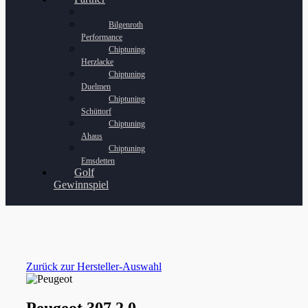
Bilgenroth
Performance
Chiptuning
Herzlacke
Chiptuning
Duelmen
Chiptuning
Schüttorf
Chiptuning
Ahaus
Chiptuning
Emsdetten
Golf
Gewinnspiel
Zurück zur Hersteller-Auswahl
Peugeot 307 2.0