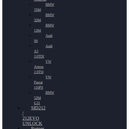
BMW
318d
BMW
320d
BMW
120d
Audi
S6
Audi
A5
3.0TDI
VW
Arteon
2.0TSI
VW
Passat
110PS
BMW
520d
G31
SID212
/
212EVO
UNLOCK
Partner