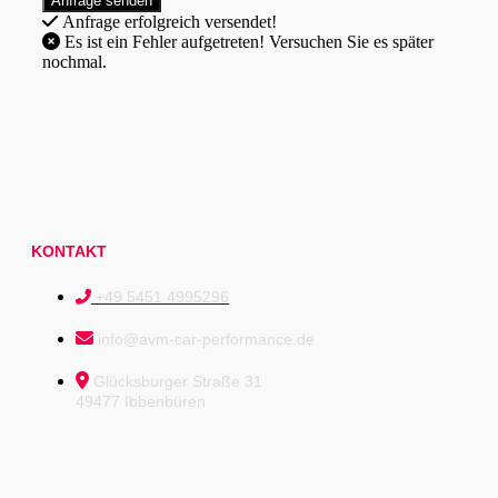
Anfrage erfolgreich versendet!
Es ist ein Fehler aufgetreten! Versuchen Sie es später
nochmal.
KONTAKT
+49 5451 4995296
info@avm-car-performance.de
Glücksburger Straße 31
49477 Ibbenbüren