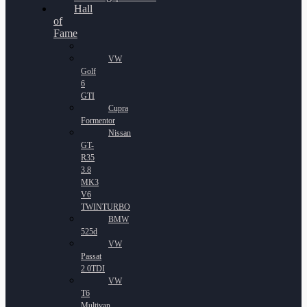
Hall
of
Fame
VW
Golf
6
GTI
Cupra
Formentor
Nissan
GT-
R35
3.8
MK3
V6
TWINTURBO
BMW
525d
VW
Passat
2.0TDI
VW
T6
Multivan