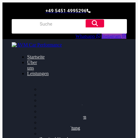
+49 5451 4995296
Whatsapp
Instagram
Startseite
Über
uns
Leistungen
Oildruck FIx
Dieselpartikelfilter
Softwareoptimierung
Getriebeoptimierung
Walnussstrahlen
Bremsscheiben planen
Software Update
Felgenaufbereitung
Ersatz- und