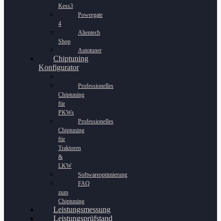
Kess3
Powergate
4
Alientech
Shop
Autotuner
Chiptuning
Konfigurator
Professionelles
Chiptuning
für
PKWs
Professionelles
Chiptuning
für
Traktoren
&
LKW
Softwareoptimierung
FAQ
zum
Chiptuning
Leistungsmessung
Leistungsprüfstand