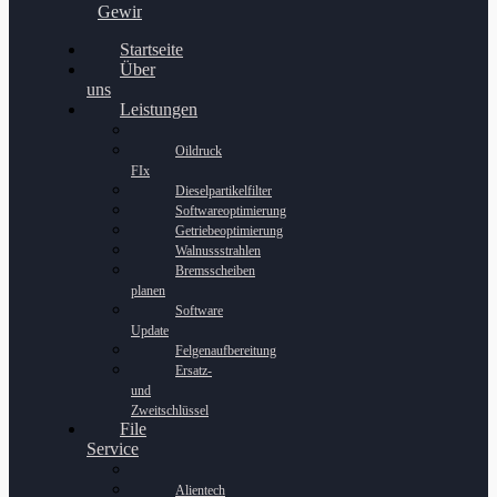
Gewinnspiel
Startseite
Über
uns
Leistungen
Oildruck
FIx
Dieselpartikelfilter
Softwareoptimierung
Getriebeoptimierung
Walnussstrahlen
Bremsscheiben
planen
Software
Update
Felgenaufbereitung
Ersatz-
und
Zweitschlüssel
File
Service
Alientech