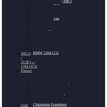
Nissan GT-R35 3.8 MK3
V6 TWINTURBO
BMW 525d
VW Passat 2.0TDI
VW T6 Multivan
BMW 318d
BMW 320d
BMW 120d
Audi S6
Audi A5 3.0TDI
VW Arteon 2.0TSI
VW Passat 110PS
BMW 520d G31
SID212
/
212EVO
UNLOCK
Partner
Bilgenroth Performance
Chiptuning Herzlacke
Chiptuning Duelmen
Chiptuning Schüttorf
Chiptuning Ahaus
Chiptuning Emsdetten
Golf