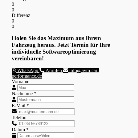
0
0
Differenz
0
0
Holen Sie das Maximum aus Ihrem
Fahrzeug heraus. Jetzt Termin für Ihre
individuelle Softwareoptimierung
vereinbaren!
WhatsApp
Anrufen
info@avm-car-
performance.de
Vorname
Nachname *
E-Mail *
Telefon
Datum *