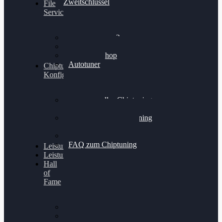
Zweitschlüssel
File
Service
Alientech Kess3
Powergate 4
Alientech Shop
Autotuner
Chiptuning
Konfigurator
Professionelles Chiptuning
für PKWs
Professionelles Chiptuning
für Traktoren & LKW
Softwareoptimierung
FAQ zum Chiptuning
Leistungsmessung
Leistungsprüfstand
Hall
of
Fame
VW Golf 6 GTI
Cupra Formentor