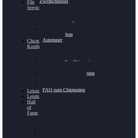
Zweitschlüssel
File
Service
Alientech Kess3
Powergate 4
Alientech Shop
Autotuner
Chiptuning
Konfigurator
Professionelles Chiptuning
für PKWs
Professionelles Chiptuning
für Traktoren & LKW
Softwareoptimierung
FAQ zum Chiptuning
Leistungsmessung
Leistungsprüfstand
Hall
of
Fame
VW Golf 6 GTI
Cupra Formentor