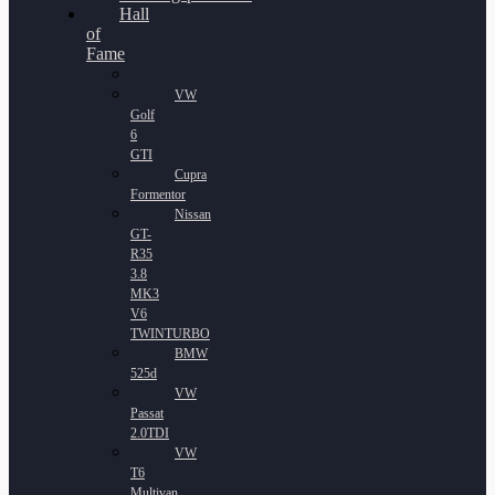
Hall
of
Fame
VW
Golf
6
GTI
Cupra
Formentor
Nissan
GT-
R35
3.8
MK3
V6
TWINTURBO
BMW
525d
VW
Passat
2.0TDI
VW
T6
Multivan