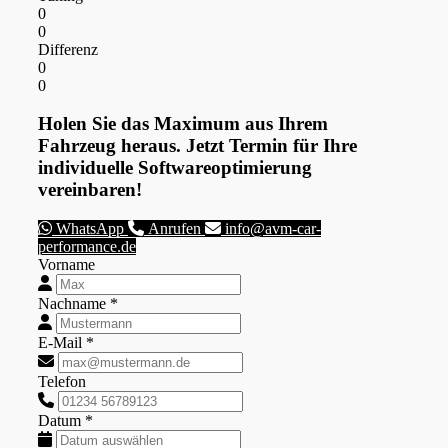
0
0
Differenz
0
0
Holen Sie das Maximum aus Ihrem
Fahrzeug heraus. Jetzt Termin für Ihre
individuelle Softwareoptimierung
vereinbaren!
WhatsApp
Anrufen
info@avm-car-
performance.de
Vorname
Nachname *
E-Mail *
Telefon
Datum *