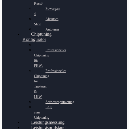
Kess3
Powergate
4
Alientech
Shop
Autotuner
Chiptuning
Konfigurator
Professionelles
Chiptuning
für
PKWs
Professionelles
Chiptuning
für
Traktoren
&
LKW
Softwareoptimierung
FAQ
zum
Chiptuning
Leistungsmessung
Leistungsprüfstand