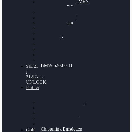
Nissan GT-R35 3.8 MK3
V6 TWINTURBO
BMW 525d
VW Passat 2.0TDI
VW T6 Multivan
BMW 318d
BMW 320d
BMW 120d
Audi S6
Audi A5 3.0TDI
VW Arteon 2.0TSI
VW Passat 110PS
BMW 520d G31
SID212
/
212EVO
UNLOCK
Partner
Bilgenroth Performance
Chiptuning Herzlacke
Chiptuning Duelmen
Chiptuning Schüttorf
Chiptuning Ahaus
Chiptuning Emsdetten
Golf