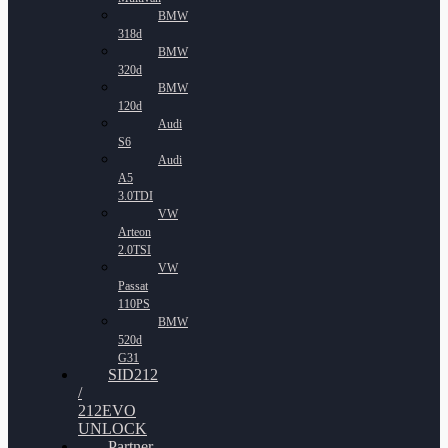
BMW
318d
BMW
320d
BMW
120d
Audi
S6
Audi
A5
3.0TDI
VW
Arteon
2.0TSI
VW
Passat
110PS
BMW
520d
G31
SID212
/
212EVO
UNLOCK
Partner