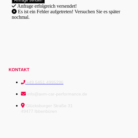
Anfrage erfolgreich versendet!
Es ist ein Fehler aufgetreten! Versuchen Sie es später
nochmal.
KONTAKT
+49 5451 4995296
info@avm-car-performance.de
Glücksburger Straße 31
49477 Ibbenbüren