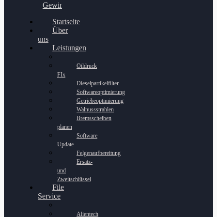
Gewinnspiel
Startseite
Über
uns
Leistungen
Oildruck
FIx
Dieselpartikelfilter
Softwareoptimierung
Getriebeoptimierung
Walnussstrahlen
Bremsscheiben
planen
Software
Update
Felgenaufbereitung
Ersatz-
und
Zweitschlüssel
File
Service
Alientech