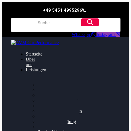
+49 5451 4995296
Whatsapp
Instagram
Startseite
Über
uns
Leistungen
Oildruck FIx
Dieselpartikelfilter
Softwareoptimierung
Getriebeoptimierung
Walnussstrahlen
Bremsscheiben planen
Software Update
Felgenaufbereitung
Ersatz- und