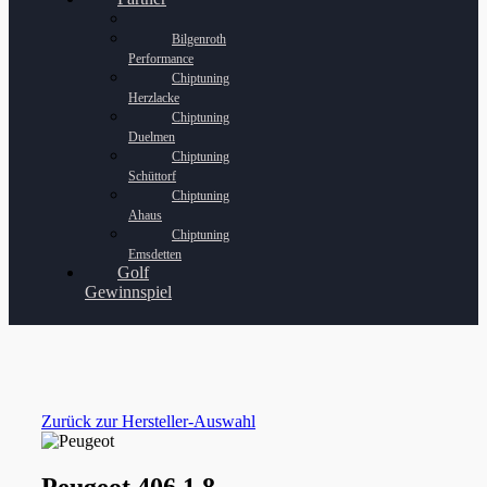
Bilgenroth
Performance
Chiptuning
Herzlacke
Chiptuning
Duelmen
Chiptuning
Schüttorf
Chiptuning
Ahaus
Chiptuning
Emsdetten
Golf
Gewinnspiel
Zurück zur Hersteller-Auswahl
Peugeot 406 1.8