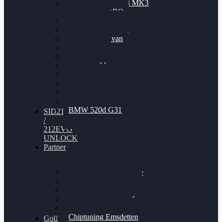
Nissan GT-R35 3.8 MK3
V6 TWINTURBO
BMW 525d
VW Passat 2.0TDI
VW T6 Multivan
BMW 318d
BMW 320d
BMW 120d
Audi S6
Audi A5 3.0TDI
VW Arteon 2.0TSI
VW Passat 110PS
BMW 520d G31
SID212
/
212EVO
UNLOCK
Partner
Bilgenroth Performance
Chiptuning Herzlacke
Chiptuning Duelmen
Chiptuning Schüttorf
Chiptuning Ahaus
Chiptuning Emsdetten
Golf