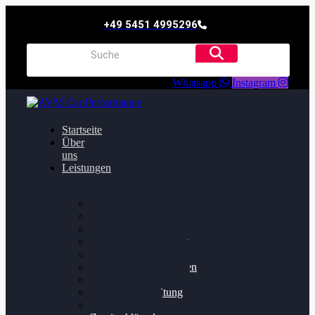
+49 5451 4995296
Whatsapp
Instagram
Startseite
Über
uns
Leistungen
Oildruck FIx
Dieselpartikelfilter
Softwareoptimierung
Getriebeoptimierung
Walnussstrahlen
Bremsscheiben planen
Software Update
Felgenaufbereitung
Ersatz- und