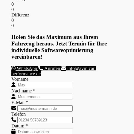
0
0
Differenz
0
0
Holen Sie das Maximum aus Ihrem
Fahrzeug heraus. Jetzt Termin für Ihre
individuelle Softwareoptimierung
vereinbaren!
WhatsApp
Anrufen
info@avm-car-
performance.de
Vorname
Nachname *
E-Mail *
Telefon
Datum *