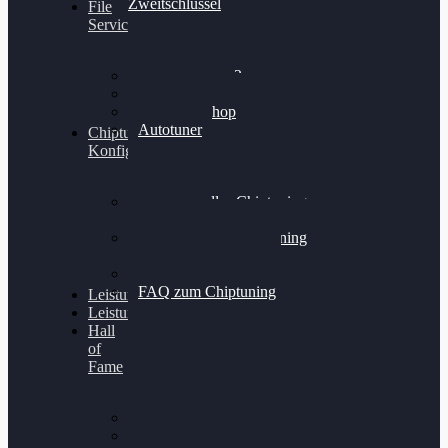
Zweitschlüssel
File
Service
Alientech Kess3
Powergate 4
Alientech Shop
Autotuner
Chiptuning
Konfigurator
Professionelles Chiptuning
für PKWs
Professionelles Chiptuning
für Traktoren & LKW
Softwareoptimierung
FAQ zum Chiptuning
Leistungsmessung
Leistungsprüfstand
Hall
of
Fame
VW Golf 6 GTI
Cupra Formentor