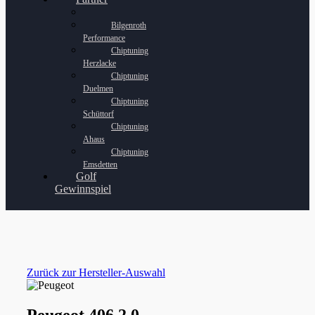
Bilgenroth
Performance
Chiptuning
Herzlacke
Chiptuning
Duelmen
Chiptuning
Schüttorf
Chiptuning
Ahaus
Chiptuning
Emsdetten
Golf
Gewinnspiel
Zurück zur Hersteller-Auswahl
Peugeot 406 2.0