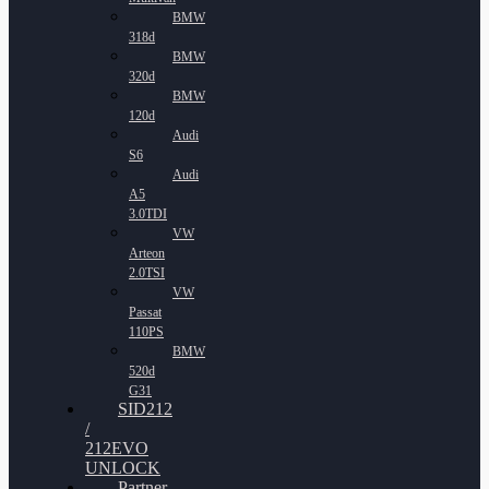
BMW
318d
BMW
320d
BMW
120d
Audi
S6
Audi
A5
3.0TDI
VW
Arteon
2.0TSI
VW
Passat
110PS
BMW
520d
G31
SID212
/
212EVO
UNLOCK
Partner