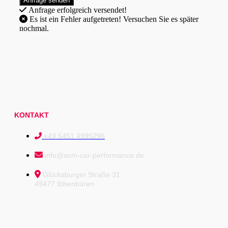
Anfrage erfolgreich versendet!
Es ist ein Fehler aufgetreten! Versuchen Sie es später
nochmal.
KONTAKT
+49 5451 4995296
info@avm-car-performance.de
Glücksburger Straße 31
49477 Ibbenbüren