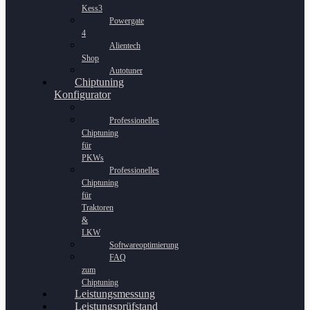
Kess3
Powergate
4
Alientech
Shop
Autotuner
Chiptuning
Konfigurator
Professionelles
Chiptuning
für
PKWs
Professionelles
Chiptuning
für
Traktoren
&
LKW
Softwareoptimierung
FAQ
zum
Chiptuning
Leistungsmessung
Leistungsprüfstand