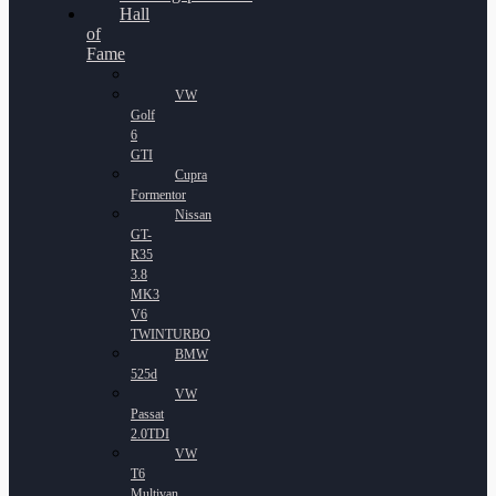
Hall
of
Fame
VW
Golf
6
GTI
Cupra
Formentor
Nissan
GT-
R35
3.8
MK3
V6
TWINTURBO
BMW
525d
VW
Passat
2.0TDI
VW
T6
Multivan