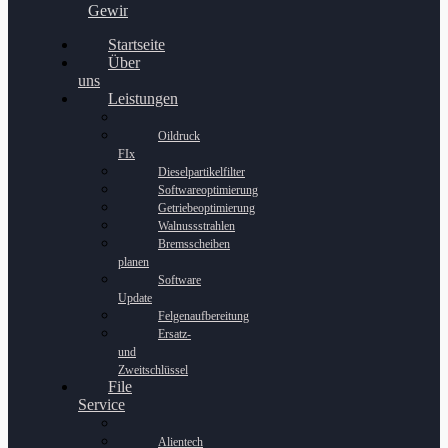
Gewinnspiel
Startseite
Über
uns
Leistungen
Oildruck
FIx
Dieselpartikelfilter
Softwareoptimierung
Getriebeoptimierung
Walnussstrahlen
Bremsscheiben
planen
Software
Update
Felgenaufbereitung
Ersatz-
und
Zweitschlüssel
File
Service
Alientech