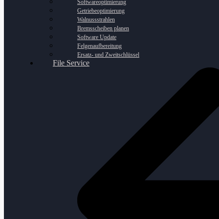
Softwareoptimierung
Getriebeoptimierung
Walnussstrahlen
Bremsscheiben planen
Software Update
Felgenaufbereitung
Ersatz- und Zweitschlüssel
File Service