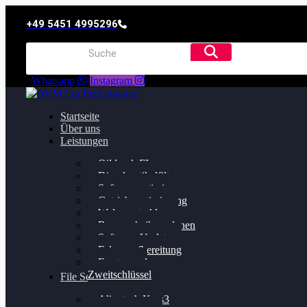
+49 5451 4995296
Whatsapp
Instagram
Startseite
Über uns
Leistungen
Oildruck FIx
Dieselpartikelfilter
Softwareoptimierung
Getriebeoptimierung
Walnussstrahlen
Bremsscheiben planen
Software Update
Felgenaufbereitung
Ersatz- und
Zweitschlüssel
File Service
Alientech Kess3