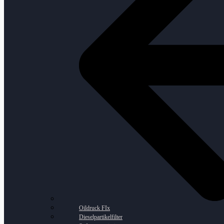
Oildruck FIx
Dieselpartikelfilter