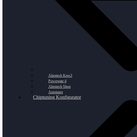
Alientech Kess3
Powergate 4
Alientech Shop
Autotuner
Chiptuning Konfigurator