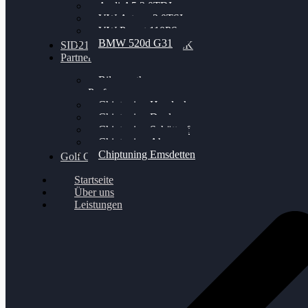
Audi A5 3.0TDI
VW Arteon 2.0TSI
VW Passat 110PS
BMW 520d G31
SID212 / 212EVO UNLOCK
Partner
Bilgenroth
Performance
Chiptuning Herzlacke
Chiptuning Duelmen
Chiptuning Schüttorf
Chiptuning Ahaus
Chiptuning Emsdetten
Golf Gewinnspiel
Startseite
Über uns
Leistungen