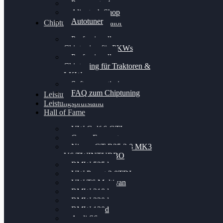
Powergate 4
Alientech Shop
Autotuner
Chiptuning Konfigurator
Professionelles
Chiptuning für PKWs
Professionelles
Chiptuning für Traktoren &
LKW
Softwareoptimierung
FAQ zum Chiptuning
Leistungsmessung
Leistungsprüfstand
Hall of Fame
VW Golf 6 GTI
Cupra Formentor
Nissan GT-R35 3.8 MK3
V6 TWINTURBO
BMW 525d
VW Passat 2.0TDI
VW T6 Multivan
BMW 318d
BMW 320d
BMW 120d
Audi S6