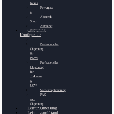
Kess3
Powergate
4
Alientech
Shop
Autotuner
Chiptuning
Konfigurator
Professionelles
Chiptuning
für
PKWs
Professionelles
Chiptuning
für
Traktoren
&
LKW
Softwareoptimierung
FAQ
zum
Chiptuning
Leistungsmessung
Leistungsprüfstand