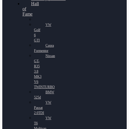
Hall
of
Fame
VW
Golf
6
GTI
Cupra
Formentor
Nissan
GT-
R35
3.8
MK3
V6
TWINTURBO
BMW
525d
VW
Passat
2.0TDI
VW
T6
Multivan