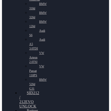
BMW
318d
BMW
320d
BMW
120d
Audi
S6
Audi
A5
3.0TDI
VW
Arteon
2.0TSI
VW
Passat
110PS
BMW
520d
G31
SID212
/
212EVO
UNLOCK
Partner