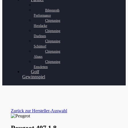
Bilgenroth
Performance
Chiptuning
Herzlacke
Chiptuning
Duelmen
Chiptuning
Schüttorf
Chiptuning
Ahaus
Chiptuning
Emsdetten
Golf
Gewinnspiel
Zurück zur Hersteller-Auswahl
Peugeot 407 1.8