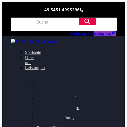
+49 5451 4995296
Whatsapp
Instagram
Startseite
Über
uns
Leistungen
Oildruck FIx
Dieselpartikelfilter
Softwareoptimierung
Getriebeoptimierung
Walnussstrahlen
Bremsscheiben planen
Software Update
Felgenaufbereitung
Ersatz- und