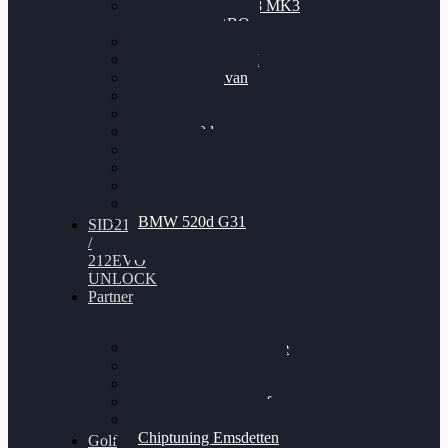
Nissan GT-R35 3.8 MK3
V6 TWINTURBO
BMW 525d
VW Passat 2.0TDI
VW T6 Multivan
BMW 318d
BMW 320d
BMW 120d
Audi S6
Audi A5 3.0TDI
VW Arteon 2.0TSI
VW Passat 110PS
BMW 520d G31
SID212
/
212EVO
UNLOCK
Partner
Bilgenroth Performance
Chiptuning Herzlacke
Chiptuning Duelmen
Chiptuning Schüttorf
Chiptuning Ahaus
Chiptuning Emsdetten
Golf