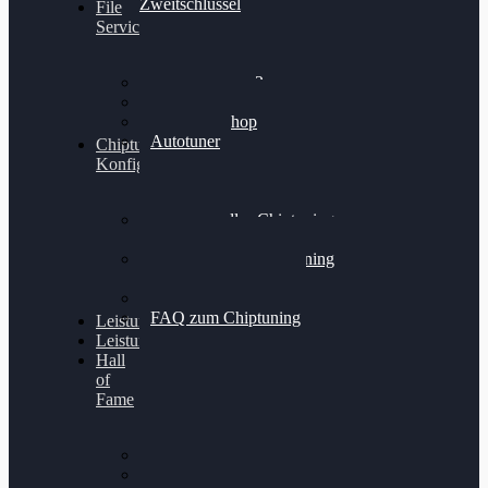
Zweitschlüssel
File
Service
Alientech Kess3
Powergate 4
Alientech Shop
Autotuner
Chiptuning
Konfigurator
Professionelles Chiptuning
für PKWs
Professionelles Chiptuning
für Traktoren & LKW
Softwareoptimierung
FAQ zum Chiptuning
Leistungsmessung
Leistungsprüfstand
Hall
of
Fame
VW Golf 6 GTI
Cupra Formentor