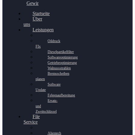
Gewinnspiel
Startseite
Über
uns
Leistungen
Oildruck
FIx
Dieselpartikelfilter
Softwareoptimierung
Getriebeoptimierung
Walnussstrahlen
Bremsscheiben
planen
Software
Update
Felgenaufbereitung
Ersatz-
und
Zweitschlüssel
File
Service
Alientech