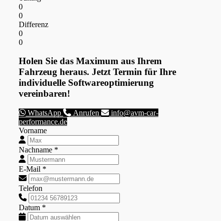
0
0
Differenz
0
0
Holen Sie das Maximum aus Ihrem
Fahrzeug heraus. Jetzt Termin für Ihre
individuelle Softwareoptimierung
vereinbaren!
WhatsApp
Anrufen
info@avm-car-
performance.de
Vorname
Nachname *
E-Mail *
Telefon
Datum *