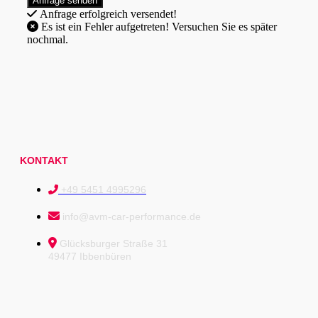
Anfrage erfolgreich versendet!
Es ist ein Fehler aufgetreten! Versuchen Sie es später
nochmal.
KONTAKT
+49 5451 4995296
info@avm-car-performance.de
Glücksburger Straße 31
49477 Ibbenbüren