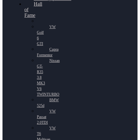
Hall
of
Fame
VW
Golf
6
GTI
Cupra
Formentor
Nissan
GT-
R35
3.8
MK3
V6
TWINTURBO
BMW
525d
VW
Passat
2.0TDI
VW
T6
Multivan