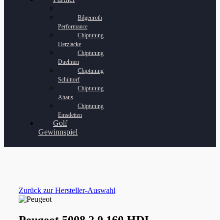
Bilgenroth
Performance
Chiptuning
Herzlacke
Chiptuning
Duelmen
Chiptuning
Schüttorf
Chiptuning
Ahaus
Chiptuning
Emsdetten
Golf
Gewinnspiel
Zurück zur Hersteller-Auswahl
Peugeot 5008 2.0 160 HDI