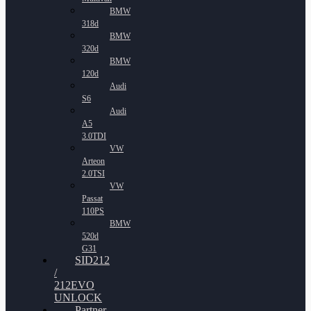
BMW
318d
BMW
320d
BMW
120d
Audi
S6
Audi
A5
3.0TDI
VW
Arteon
2.0TSI
VW
Passat
110PS
BMW
520d
G31
SID212
/
212EVO
UNLOCK
Partner