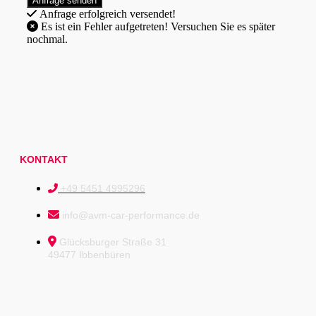
Anfrage erfolgreich versendet!
Es ist ein Fehler aufgetreten! Versuchen Sie es später
nochmal.
KONTAKT
+49 5451 4995296
info@avm-car-performance.de
Glücksburger Straße 31
49477 Ibbenbüren