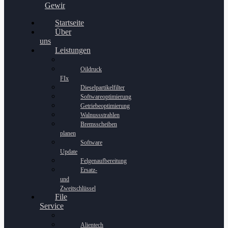
Gewinnspiel
Startseite
Über
uns
Leistungen
Oildruck
FIx
Dieselpartikelfilter
Softwareoptimierung
Getriebeoptimierung
Walnussstrahlen
Bremsscheiben
planen
Software
Update
Felgenaufbereitung
Ersatz-
und
Zweitschlüssel
File
Service
Alientech