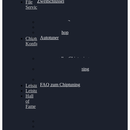
Zweitschlüssel
File
Service
Alientech Kess3
Powergate 4
Alientech Shop
Autotuner
Chiptuning
Konfigurator
Professionelles Chiptuning
für PKWs
Professionelles Chiptuning
für Traktoren & LKW
Softwareoptimierung
FAQ zum Chiptuning
Leistungsmessung
Leistungsprüfstand
Hall
of
Fame
VW Golf 6 GTI
Cupra Formentor