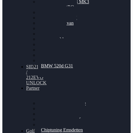
Nissan GT-R35 3.8 MK3
V6 TWINTURBO
BMW 525d
VW Passat 2.0TDI
VW T6 Multivan
BMW 318d
BMW 320d
BMW 120d
Audi S6
Audi A5 3.0TDI
VW Arteon 2.0TSI
VW Passat 110PS
BMW 520d G31
SID212
/
212EVO
UNLOCK
Partner
Bilgenroth Performance
Chiptuning Herzlacke
Chiptuning Duelmen
Chiptuning Schüttorf
Chiptuning Ahaus
Chiptuning Emsdetten
Golf