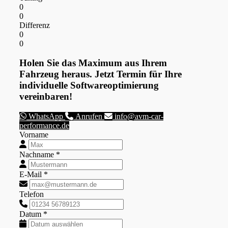
0
0
Differenz
0
0
Holen Sie das Maximum aus Ihrem
Fahrzeug heraus. Jetzt Termin für Ihre
individuelle Softwareoptimierung
vereinbaren!
WhatsApp
Anrufen
info@avm-car-
performance.de
Vorname
Nachname *
E-Mail *
Telefon
Datum *