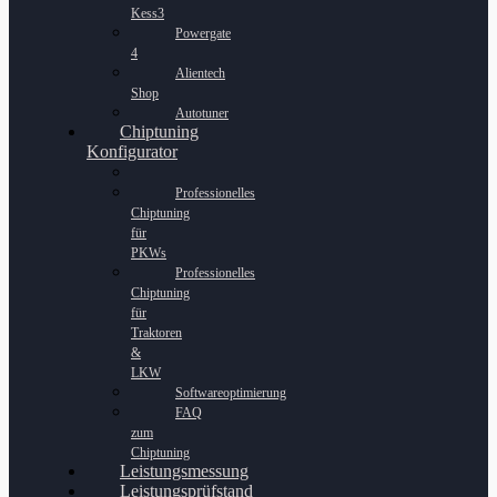
Kess3
Powergate
4
Alientech
Shop
Autotuner
Chiptuning
Konfigurator
Professionelles
Chiptuning
für
PKWs
Professionelles
Chiptuning
für
Traktoren
&
LKW
Softwareoptimierung
FAQ
zum
Chiptuning
Leistungsmessung
Leistungsprüfstand