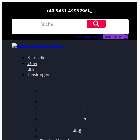
+49 5451 4995296
Whatsapp
Instagram
Startseite
Über
uns
Leistungen
Oildruck FIx
Dieselpartikelfilter
Softwareoptimierung
Getriebeoptimierung
Walnussstrahlen
Bremsscheiben planen
Software Update
Felgenaufbereitung
Ersatz- und