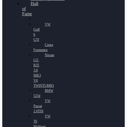
Hall
of
Fame
VW
Golf
6
GTI
Cupra
Formentor
Nissan
GT-
R35
3.8
MK3
V6
TWINTURBO
BMW
525d
VW
Passat
2.0TDI
VW
T6
Multivan