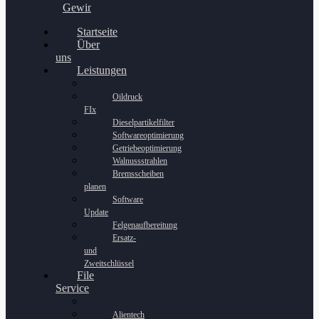
Gewinnspiel
Startseite
Über
uns
Leistungen
Oildruck
FIx
Dieselpartikelfilter
Softwareoptimierung
Getriebeoptimierung
Walnussstrahlen
Bremsscheiben
planen
Software
Update
Felgenaufbereitung
Ersatz-
und
Zweitschlüssel
File
Service
Alientech