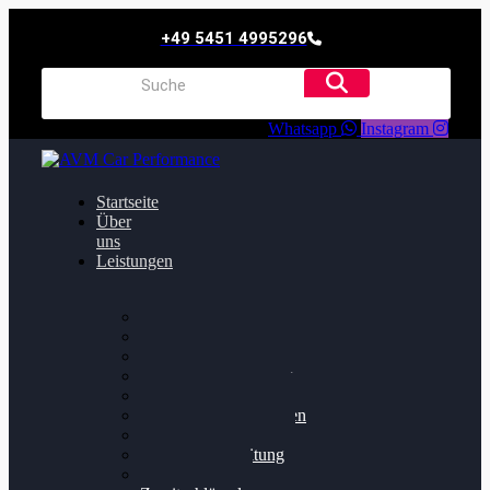
+49 5451 4995296
Whatsapp
Instagram
Startseite
Über
uns
Leistungen
Oildruck FIx
Dieselpartikelfilter
Softwareoptimierung
Getriebeoptimierung
Walnussstrahlen
Bremsscheiben planen
Software Update
Felgenaufbereitung
Ersatz- und