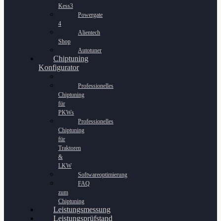
Kess3
Powergate
4
Alientech
Shop
Autotuner
Chiptuning
Konfigurator
Professionelles
Chiptuning
für
PKWs
Professionelles
Chiptuning
für
Traktoren
&
LKW
Softwareoptimierung
FAQ
zum
Chiptuning
Leistungsmessung
Leistungsprüfstand