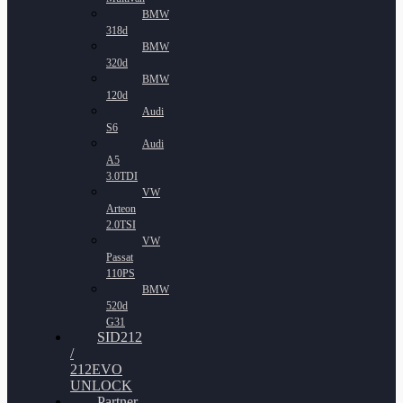
BMW
318d
BMW
320d
BMW
120d
Audi
S6
Audi
A5
3.0TDI
VW
Arteon
2.0TSI
VW
Passat
110PS
BMW
520d
G31
SID212
/
212EVO
UNLOCK
Partner