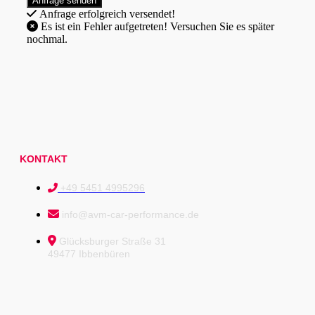
Anfrage erfolgreich versendet!
Es ist ein Fehler aufgetreten! Versuchen Sie es später
nochmal.
KONTAKT
+49 5451 4995296
info@avm-car-performance.de
Glücksburger Straße 31
49477 Ibbenbüren