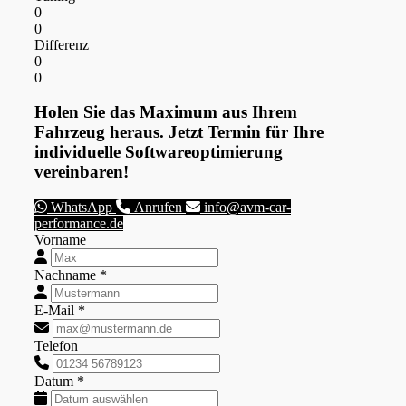
0
0
Differenz
0
0
Holen Sie das Maximum aus Ihrem
Fahrzeug heraus. Jetzt Termin für Ihre
individuelle Softwareoptimierung
vereinbaren!
WhatsApp
Anrufen
info@avm-car-
performance.de
Vorname
Nachname *
E-Mail *
Telefon
Datum *