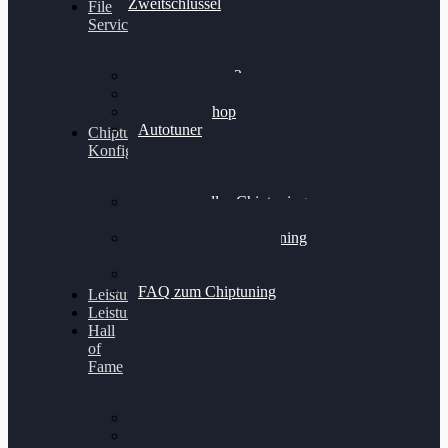
Zweitschlüssel
File
Service
Alientech Kess3
Powergate 4
Alientech Shop
Autotuner
Chiptuning
Konfigurator
Professionelles Chiptuning
für PKWs
Professionelles Chiptuning
für Traktoren & LKW
Softwareoptimierung
FAQ zum Chiptuning
Leistungsmessung
Leistungsprüfstand
Hall
of
Fame
VW Golf 6 GTI
Cupra Formentor