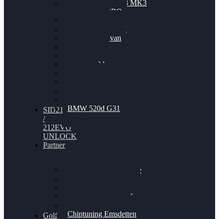
Nissan GT-R35 3.8 MK3
V6 TWINTURBO
BMW 525d
VW Passat 2.0TDI
VW T6 Multivan
BMW 318d
BMW 320d
BMW 120d
Audi S6
Audi A5 3.0TDI
VW Arteon 2.0TSI
VW Passat 110PS
BMW 520d G31
SID212
/
212EVO
UNLOCK
Partner
Bilgenroth Performance
Chiptuning Herzlacke
Chiptuning Duelmen
Chiptuning Schüttorf
Chiptuning Ahaus
Chiptuning Emsdetten
Golf