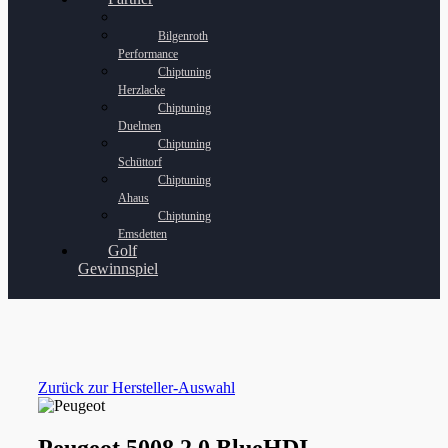
Bilgenroth
Performance
Chiptuning
Herzlacke
Chiptuning
Duelmen
Chiptuning
Schüttorf
Chiptuning
Ahaus
Chiptuning
Emsdetten
Golf
Gewinnspiel
Zurück zur Hersteller-Auswahl
Peugeot 5008 2.0 BlueHDI