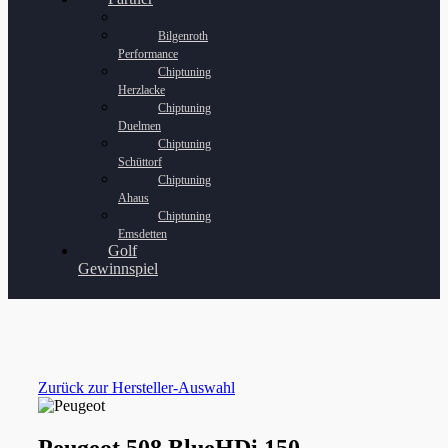
Bilgenroth
Performance
Chiptuning
Herzlacke
Chiptuning
Duelmen
Chiptuning
Schüttorf
Chiptuning
Ahaus
Chiptuning
Emsdetten
Golf
Gewinnspiel
Zurück zur Hersteller-Auswahl
Peugeot 508 BlueHDi 150