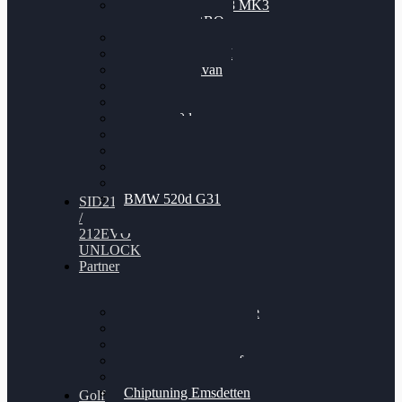
Nissan GT-R35 3.8 MK3
V6 TWINTURBO
BMW 525d
VW Passat 2.0TDI
VW T6 Multivan
BMW 318d
BMW 320d
BMW 120d
Audi S6
Audi A5 3.0TDI
VW Arteon 2.0TSI
VW Passat 110PS
BMW 520d G31
SID212
/
212EVO
UNLOCK
Partner
Bilgenroth Performance
Chiptuning Herzlacke
Chiptuning Duelmen
Chiptuning Schüttorf
Chiptuning Ahaus
Chiptuning Emsdetten
Golf