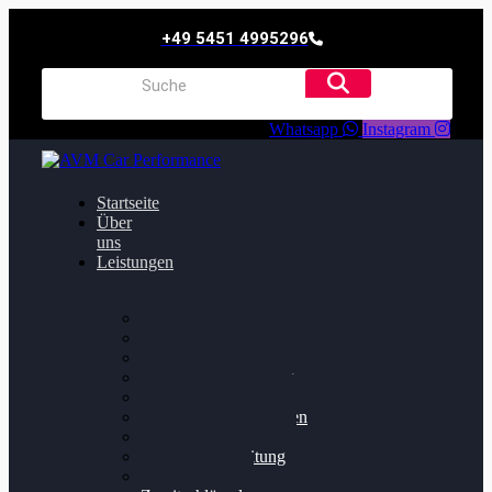
+49 5451 4995296
Whatsapp
Instagram
Startseite
Über
uns
Leistungen
Oildruck FIx
Dieselpartikelfilter
Softwareoptimierung
Getriebeoptimierung
Walnussstrahlen
Bremsscheiben planen
Software Update
Felgenaufbereitung
Ersatz- und