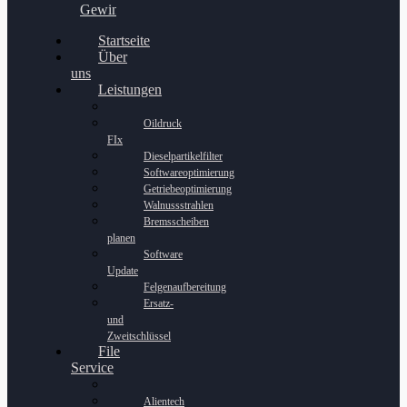
Gewinnspiel
Startseite
Über
uns
Leistungen
Oildruck
FIx
Dieselpartikelfilter
Softwareoptimierung
Getriebeoptimierung
Walnussstrahlen
Bremsscheiben
planen
Software
Update
Felgenaufbereitung
Ersatz-
und
Zweitschlüssel
File
Service
Alientech