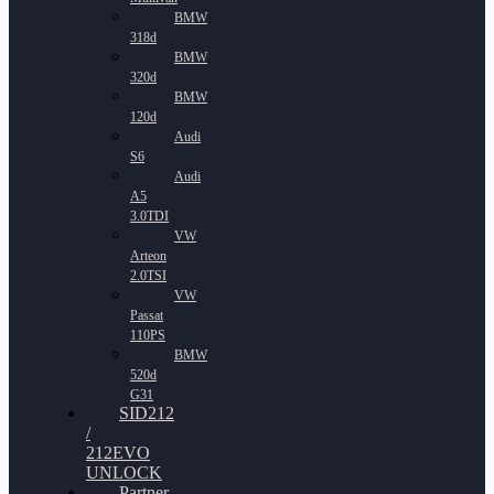
BMW
318d
BMW
320d
BMW
120d
Audi
S6
Audi
A5
3.0TDI
VW
Arteon
2.0TSI
VW
Passat
110PS
BMW
520d
G31
SID212
/
212EVO
UNLOCK
Partner