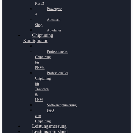
Kess3
Powergate
4
Alientech
Shop
Autotuner
Chiptuning
Konfigurator
Professionelles
Chiptuning
für
PKWs
Professionelles
Chiptuning
für
Traktoren
&
LKW
Softwareoptimierung
FAQ
zum
Chiptuning
Leistungsmessung
Leistungsprüfstand