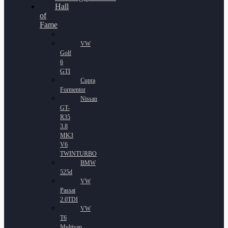
Hall
of
Fame
VW
Golf
6
GTI
Cupra
Formentor
Nissan
GT-
R35
3.8
MK3
V6
TWINTURBO
BMW
525d
VW
Passat
2.0TDI
VW
T6
Multivan