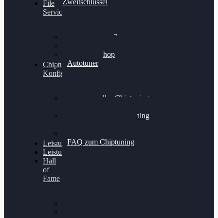
Zweitschlüssel
File
Service
Alientech Kess3
Powergate 4
Alientech Shop
Autotuner
Chiptuning
Konfigurator
Professionelles Chiptuning
für PKWs
Professionelles Chiptuning
für Traktoren & LKW
Softwareoptimierung
FAQ zum Chiptuning
Leistungsmessung
Leistungsprüfstand
Hall
of
Fame
VW Golf 6 GTI
Cupra Formentor