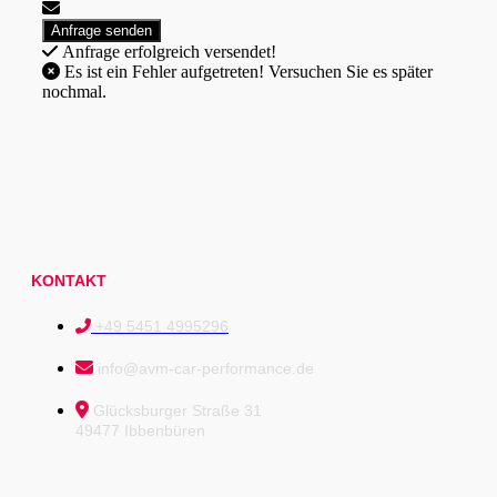
Anfrage erfolgreich versendet!
Es ist ein Fehler aufgetreten! Versuchen Sie es später
nochmal.
KONTAKT
+49 5451 4995296
info@avm-car-performance.de
Glücksburger Straße 31
49477 Ibbenbüren