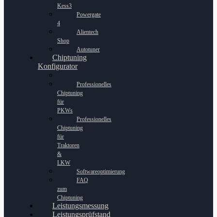
Kess3
Powergate
4
Alientech
Shop
Autotuner
Chiptuning
Konfigurator
Professionelles
Chiptuning
für
PKWs
Professionelles
Chiptuning
für
Traktoren
&
LKW
Softwareoptimierung
FAQ
zum
Chiptuning
Leistungsmessung
Leistungsprüfstand