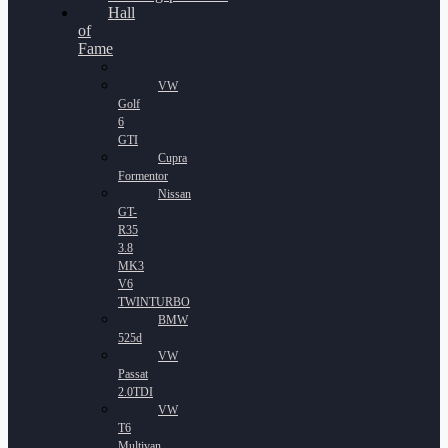
Hall
of
Fame
VW
Golf
6
GTI
Cupra
Formentor
Nissan
GT-
R35
3.8
MK3
V6
TWINTURBO
BMW
525d
VW
Passat
2.0TDI
VW
T6
Multivan