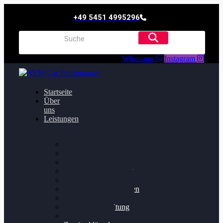
+49 5451 4995296
Whatsapp
Instagram
Startseite
Über
uns
Leistungen
Oildruck FIx
Dieselpartikelfilter
Softwareoptimierung
Getriebeoptimierung
Walnussstrahlen
Bremsscheiben planen
Software Update
Felgenaufbereitung
Ersatz- und