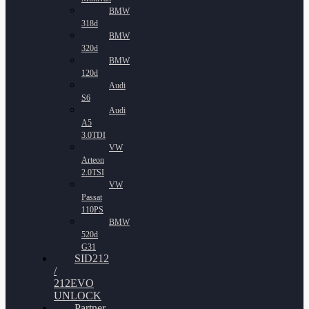
BMW
318d
BMW
320d
BMW
120d
Audi
S6
Audi
A5
3.0TDI
VW
Arteon
2.0TSI
VW
Passat
110PS
BMW
520d
G31
SID212
/
212EVO
UNLOCK
Partner