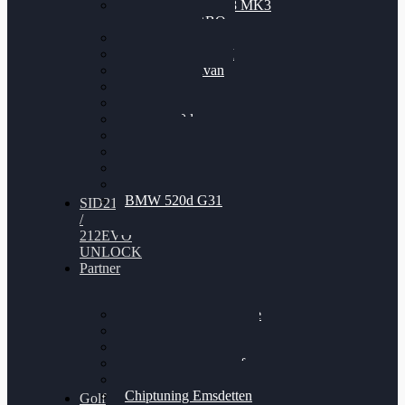
Nissan GT-R35 3.8 MK3
V6 TWINTURBO
BMW 525d
VW Passat 2.0TDI
VW T6 Multivan
BMW 318d
BMW 320d
BMW 120d
Audi S6
Audi A5 3.0TDI
VW Arteon 2.0TSI
VW Passat 110PS
BMW 520d G31
SID212
/
212EVO
UNLOCK
Partner
Bilgenroth Performance
Chiptuning Herzlacke
Chiptuning Duelmen
Chiptuning Schüttorf
Chiptuning Ahaus
Chiptuning Emsdetten
Golf