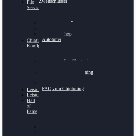
Zweitschlüssel
File
Service
Alientech Kess3
Powergate 4
Alientech Shop
Autotuner
Chiptuning
Konfigurator
Professionelles Chiptuning
für PKWs
Professionelles Chiptuning
für Traktoren & LKW
Softwareoptimierung
FAQ zum Chiptuning
Leistungsmessung
Leistungsprüfstand
Hall
of
Fame
VW Golf 6 GTI
Cupra Formentor