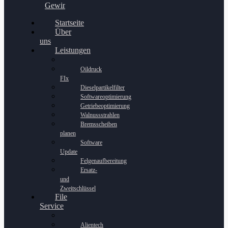
Gewinnspiel
Startseite
Über
uns
Leistungen
Oildruck
FIx
Dieselpartikelfilter
Softwareoptimierung
Getriebeoptimierung
Walnussstrahlen
Bremsscheiben
planen
Software
Update
Felgenaufbereitung
Ersatz-
und
Zweitschlüssel
File
Service
Alientech