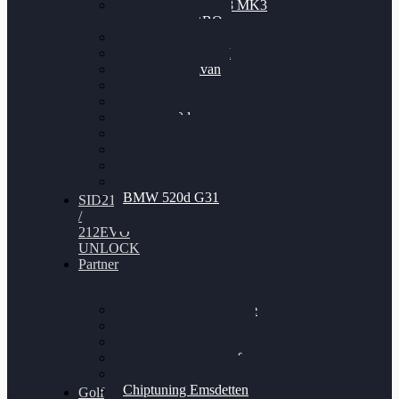
Nissan GT-R35 3.8 MK3
V6 TWINTURBO
BMW 525d
VW Passat 2.0TDI
VW T6 Multivan
BMW 318d
BMW 320d
BMW 120d
Audi S6
Audi A5 3.0TDI
VW Arteon 2.0TSI
VW Passat 110PS
BMW 520d G31
SID212
/
212EVO
UNLOCK
Partner
Bilgenroth Performance
Chiptuning Herzlacke
Chiptuning Duelmen
Chiptuning Schüttorf
Chiptuning Ahaus
Chiptuning Emsdetten
Golf