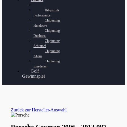
Bilgenroth
Performance
Chiptuning
Herzlacke
Chiptuning
Duelmen
Chiptuning
Schüttorf
Chiptuning
Ahaus
Chiptuning
Emsdetten
Golf
Gewinnspiel
Zurück zur Hersteller-Auswahl
Porsche Cayman 2006 - 2013 987