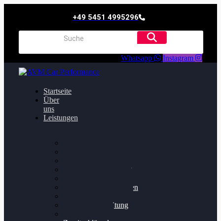
+49 5451 4995296
Whatsapp
Instagram
Startseite
Über
uns
Leistungen
Oildruck FIx
Dieselpartikelfilter
Softwareoptimierung
Getriebeoptimierung
Walnussstrahlen
Bremsscheiben planen
Software Update
Felgenaufbereitung
Ersatz- und