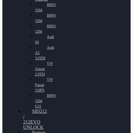
BMW
318d
BMW
320d
BMW
120d
Audi
S6
Audi
A5
3.0TDI
VW
Arteon
2.0TSI
VW
Passat
110PS
BMW
520d
G31
SID212
/
212EVO
UNLOCK
Partner