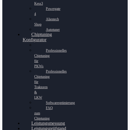
Kess3
Powergate
4
Alientech
Shop
Autotuner
Chiptuning
Konfigurator
Professionelles
Chiptuning
für
PKWs
Professionelles
Chiptuning
für
Traktoren
&
LKW
Softwareoptimierung
FAQ
zum
Chiptuning
Leistungsmessung
Leistungsprüfstand