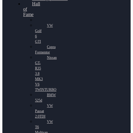
Hall
of
Fame
VW
Golf
6
GTI
Cupra
Formentor
Nissan
GT-
R35
3.8
MK3
V6
TWINTURBO
BMW
525d
VW
Passat
2.0TDI
VW
T6
Multivan