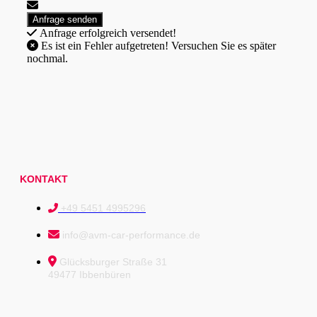
Anfrage erfolgreich versendet!
Es ist ein Fehler aufgetreten! Versuchen Sie es später
nochmal.
KONTAKT
+49 5451 4995296
info@avm-car-performance.de
Glücksburger Straße 31
49477 Ibbenbüren