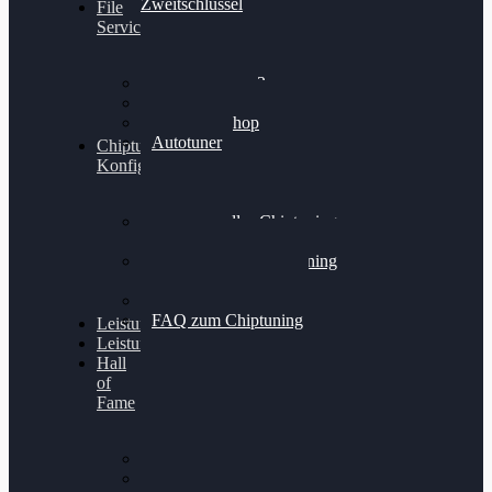
Zweitschlüssel
File
Service
Alientech Kess3
Powergate 4
Alientech Shop
Autotuner
Chiptuning
Konfigurator
Professionelles Chiptuning
für PKWs
Professionelles Chiptuning
für Traktoren & LKW
Softwareoptimierung
FAQ zum Chiptuning
Leistungsmessung
Leistungsprüfstand
Hall
of
Fame
VW Golf 6 GTI
Cupra Formentor