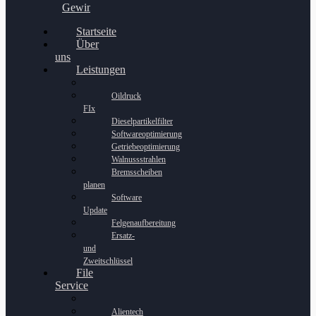
Gewinnspiel
Startseite
Über
uns
Leistungen
Oildruck
FIx
Dieselpartikelfilter
Softwareoptimierung
Getriebeoptimierung
Walnussstrahlen
Bremsscheiben
planen
Software
Update
Felgenaufbereitung
Ersatz-
und
Zweitschlüssel
File
Service
Alientech