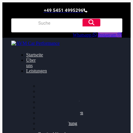
+49 5451 4995296
Whatsapp
Instagram
Startseite
Über
uns
Leistungen
Oildruck FIx
Dieselpartikelfilter
Softwareoptimierung
Getriebeoptimierung
Walnussstrahlen
Bremsscheiben planen
Software Update
Felgenaufbereitung
Ersatz- und