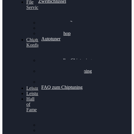
Zweitschlüssel
File
Service
Alientech Kess3
Powergate 4
Alientech Shop
Autotuner
Chiptuning
Konfigurator
Professionelles Chiptuning
für PKWs
Professionelles Chiptuning
für Traktoren & LKW
Softwareoptimierung
FAQ zum Chiptuning
Leistungsmessung
Leistungsprüfstand
Hall
of
Fame
VW Golf 6 GTI
Cupra Formentor