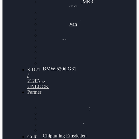
Nissan GT-R35 3.8 MK3
V6 TWINTURBO
BMW 525d
VW Passat 2.0TDI
VW T6 Multivan
BMW 318d
BMW 320d
BMW 120d
Audi S6
Audi A5 3.0TDI
VW Arteon 2.0TSI
VW Passat 110PS
BMW 520d G31
SID212
/
212EVO
UNLOCK
Partner
Bilgenroth Performance
Chiptuning Herzlacke
Chiptuning Duelmen
Chiptuning Schüttorf
Chiptuning Ahaus
Chiptuning Emsdetten
Golf