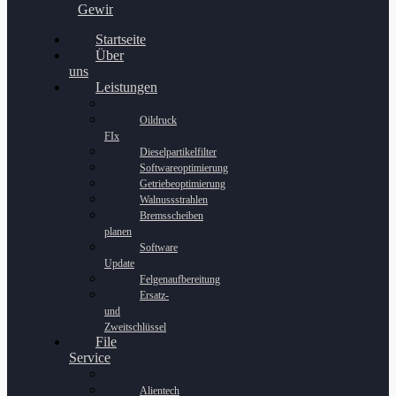
Gewinnspiel
Startseite
Über
uns
Leistungen
Oildruck
FIx
Dieselpartikelfilter
Softwareoptimierung
Getriebeoptimierung
Walnussstrahlen
Bremsscheiben
planen
Software
Update
Felgenaufbereitung
Ersatz-
und
Zweitschlüssel
File
Service
Alientech