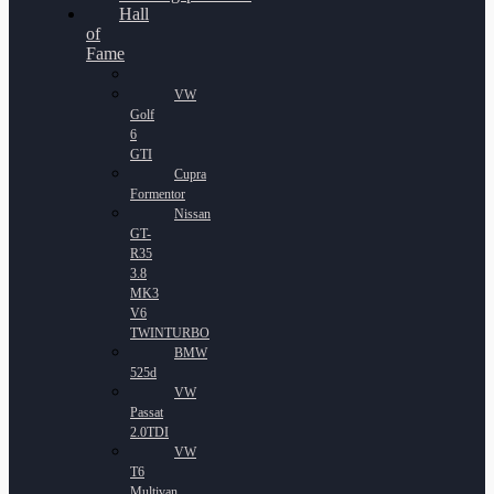
Hall
of
Fame
VW
Golf
6
GTI
Cupra
Formentor
Nissan
GT-
R35
3.8
MK3
V6
TWINTURBO
BMW
525d
VW
Passat
2.0TDI
VW
T6
Multivan