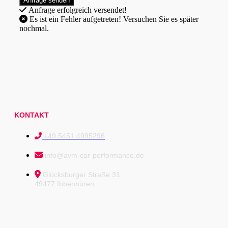
Anfrage erfolgreich versendet!
Es ist ein Fehler aufgetreten! Versuchen Sie es später
nochmal.
KONTAKT
+49 5451 4995296
info@avm-car-performance.de
Glücksburger Straße 31
49477 Ibbenbüren