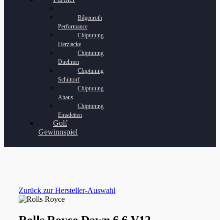
Bilgenroth
Performance
Chiptuning
Herzlacke
Chiptuning
Duelmen
Chiptuning
Schüttorf
Chiptuning
Ahaus
Chiptuning
Emsdetten
Golf
Gewinnspiel
Zurück zur Hersteller-Auswahl
Rolls Royce Dawn 6.6 V12