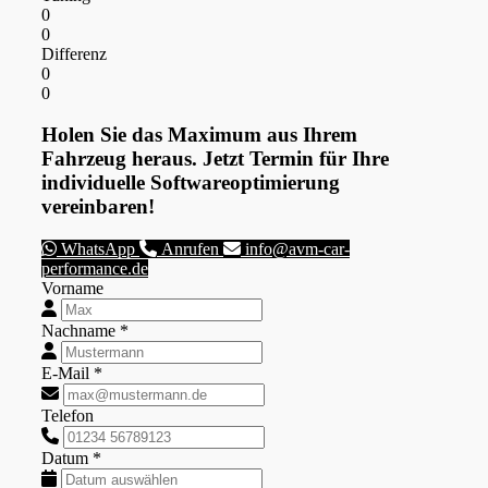
0
0
Differenz
0
0
Holen Sie das Maximum aus Ihrem
Fahrzeug heraus. Jetzt Termin für Ihre
individuelle Softwareoptimierung
vereinbaren!
WhatsApp
Anrufen
info@avm-car-
performance.de
Vorname
Nachname *
E-Mail *
Telefon
Datum *