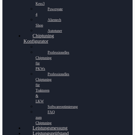
Kess3
Powergate
4
Alientech
Shop
Autotuner
Chiptuning
Konfigurator
Professionelles
Chiptuning
für
PKWs
Professionelles
Chiptuning
für
Traktoren
&
LKW
Softwareoptimierung
FAQ
zum
Chiptuning
Leistungsmessung
Leistungsprüfstand