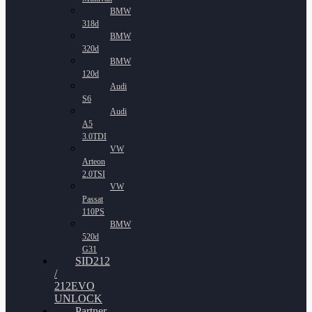
BMW
318d
BMW
320d
BMW
120d
Audi
S6
Audi
A5
3.0TDI
VW
Arteon
2.0TSI
VW
Passat
110PS
BMW
520d
G31
SID212
/
212EVO
UNLOCK
Partner